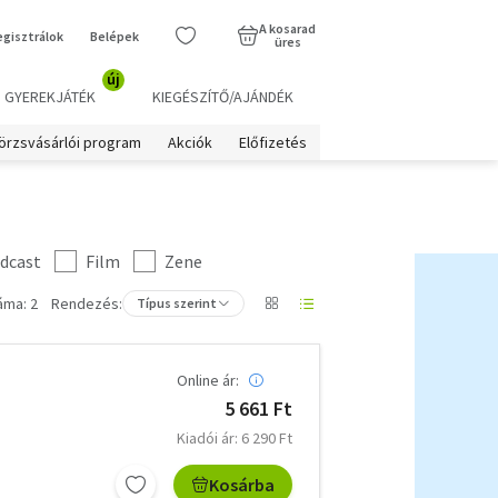
A kosarad
egisztrálok
Belépek
üres
új
GYEREKJÁTÉK
KIEGÉSZÍTŐ/AJÁNDÉK
örzsvásárlói program
Akciók
Előfizetés
dcast
Film
Zene
áma: 2
Rendezés:
Típus szerint
Online ár:
5 661 Ft
Kiadói ár: 6 290 Ft
Kosárba