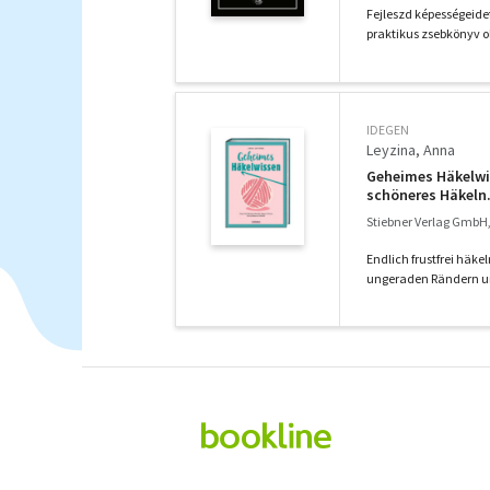
Fejleszd képességeidet
praktikus zsebkönyv ol
IDEGEN
Leyzina, Anna
Geheimes Häkelwis
schöneres Häkeln.
Fortgeschrittene.
Stiebner Verlag GmbH
lernen
Endlich frustfrei häk
ungeraden Rändern un