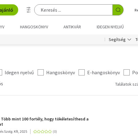
ajánló
R
YV
HANGOSKÖNYV
ANTIKVÁR
IDEGEN NYELVŰ
T
Segítség
Idegen nyelvű
Hangoskönyv
E-hangoskönyv
Po
ós
Találatok sz
- Több mint 100 fortély, hogy tökéletesíthesd a
at
s Szolg. Kft, 2025