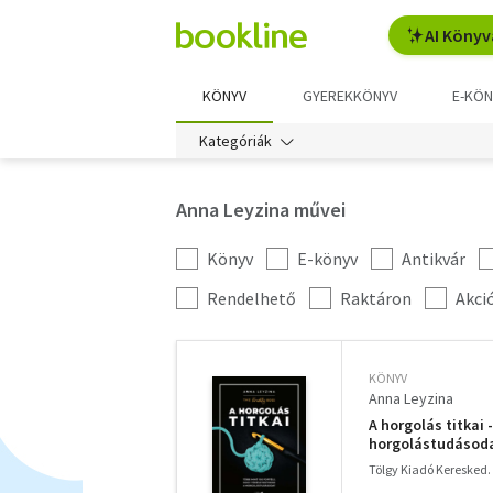
AI Könyv
KÖNYV
GYEREKKÖNYV
E-KÖN
Kategóriák
Anna Leyzina művei
Könyv
E-könyv
Antikvár
Kategória
szűrés
További
Rendelhető
Raktáron
Akci
szűrők
KÖNYV
Anna Leyzina
A horgolás titkai 
horgolástudásod
Tölgy Kiadó Keresked. é