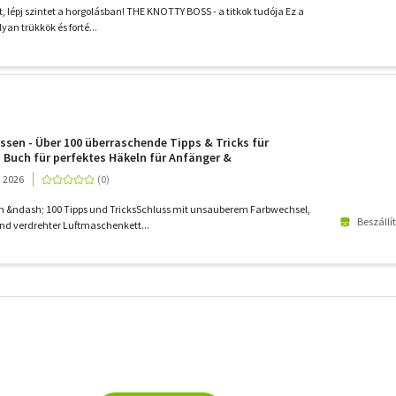
, lépj szintet a horgolásban! THE KNOTTY BOSS - a titkok tudója Ez a
yan trükkök és forté...
sen - Über 100 überraschende Tipps & Tricks für
 Buch für perfektes Häkeln für Anfänger &
 Fehlerfrei Socken, Tücher, Amigurumi und Co. häkeln
, 2026
eln &ndash; 100 Tipps und TricksSchluss mit unsauberem Farbwechsel,
Beszállí
d verdrehter Luftmaschenkett...
További
szűrők