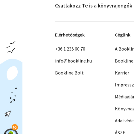
Csatlakozz Te is a könyvrajongók
Elérhetőségek
Cégünk
+36 1 235 60 70
A Bookli
info@bookline.hu
Bookline
Bookline Bolt
Karrier
Impress
Médiaajá
Könyvnag
Adatvéd
ÁSZF