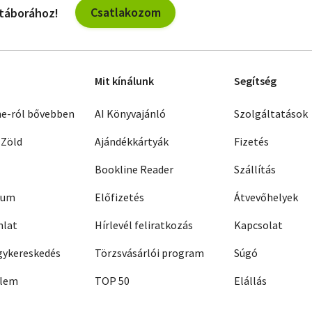
Csatlakozom
 táborához!
Mit kínálunk
Segítség
ne-ról bővebben
AI Könyvajánló
Szolgáltatások
 Zöld
Ajándékkártyák
Fizetés
Bookline Reader
Szállítás
zum
Előfizetés
Átvevőhelyek
nlat
Hírlevél feliratkozás
Kapcsolat
ykereskedés
Törzsvásárlói program
Súgó
elem
TOP 50
Elállás