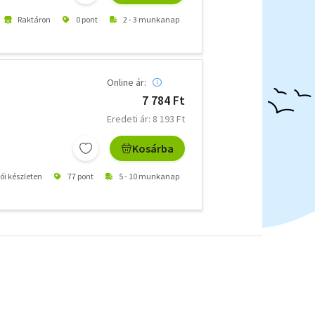
Raktáron
0 pont
2 - 3 munkanap
Online ár:
7 784 Ft
Eredeti ár: 8 193 Ft
Kosárba
tói készleten
77 pont
5 - 10 munkanap