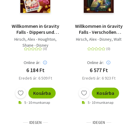
Willkommen in Gravity
Willkommen in Gravity
Falls - Dippers und
Falls - Verschollene
Mabels Leitfaden zu
Legenden - 4 neue
Hirsch, Alex - Houghton,
Hirsch, Alex - Disney, Walt
Mysterien und
Abenteuer
Shane - Disney
endlosem Spaß
Online ár:
Online ár:
6 184 Ft
6 577 Ft
Eredeti ár: 6 509 Ft
Eredeti ár: 6 923 Ft
Kosárba
Kosárba
5 - 10 munkanap
5 - 10 munkanap
IDEGEN
IDEGEN