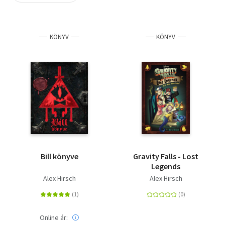
Szótár, nyelvkönyv
KÖNYV
KÖNYV
Tankönyv, segédkönyv
Társadalomtudomány
Természettudomány
Történelem
Vallás
Bill könyve
Gravity Falls - Lost
Legends
Alex Hirsch
Alex Hirsch
Online ár: