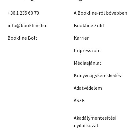
+36 1 235 60 70
A Bookline-ról bővebben
info@bookline.hu
Bookline Zöld
Bookline Bolt
Karrier
Impresszum
Médiaajánlat
Könyvnagykereskedés
Adatvédelem
ÁSZF
Akadálymentesítési
nyilatkozat