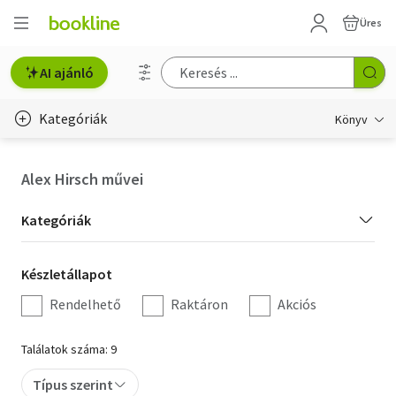
Üres
AI ajánló
Kategóriák
Könyv
Életmód, egészség
Alex Hirsch művei
Erotika
Kategória
Kategóriák
Gyermek- és ifjúsági
szűrés
Készletállapot
Készletállapot
Hobbi, szabadidő
szűrés
Rendelhető
Raktáron
Akciós
Irodalom
Találatok száma: 9
Művészet
Típus szerint
Szakkönyv