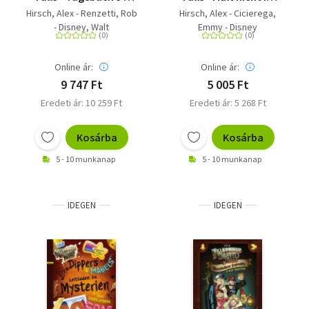
Das Buch zur Serie
dieses Buch! Es ist
Hirsch, Alex - Renzetti, Rob
Hirsch, Alex - Cicierega,
verflucht!
- Disney, Walt
Emmy - Disney
Online ár:
Online ár:
9 747 Ft
5 005 Ft
Eredeti ár: 10 259 Ft
Eredeti ár: 5 268 Ft
Kosárba
Kosárba
5 - 10 munkanap
5 - 10 munkanap
IDEGEN
IDEGEN