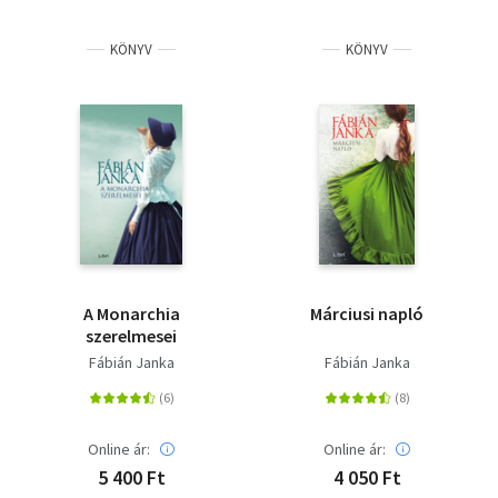
KÖNYV
KÖNYV
A Monarchia
Márciusi napló
szerelmesei
Fábián Janka
Fábián Janka
Online ár:
Online ár:
5 400 Ft
4 050 Ft