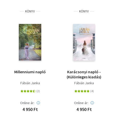
KÖNYV
KÖNYV
Millenniumi napló
Karácsonyi napló -
(Különleges kiadás)
Fábián Janka
Fábián Janka
Online ár:
Online ár:
4 950 Ft
4 950 Ft