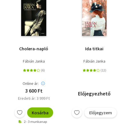
Cholera-napló
Ida titkai
Fábián Janka
Fábián Janka
Online ár:
3 600 Ft
Előjegyezhető
Eredeti ár: 3 999 Ft
Kosárba
Előjegyzem
2 - 3 munkanap