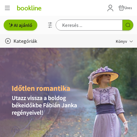
Üres
AI ajánló
Kategóriák
Könyv
Életmód, egészség
Erotika
Gyermek- és ifjúsági
Hobbi, szabadidő
Irodalom
Művészet
Szakkönyv