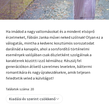
Szótár, nyelvkönyv
Tankönyv, segédkönyv
Társadalomtudomány
Ha imádod a nagy vallomásokat és a mindent elsöprő
érzelmeket, Fábián Janka művei neked szólnak! Olyan ez a
Természettudomány
válogatás, mintha a kedvenc kosztümös sorozatodat
darálnád a kanapén, ahol a sorsfordító történelmi
Történelem
események valójában csak díszletként szolgálnak a
karakterek közötti izzó kémiához. Készülj fel
Vallás
generációkon átívelő szerelmes levelekre, báltermi
romantikára és nagy újrakezdésekre, amik teljesen
feledtetik veled a külvilágot!
Találatok száma: 20
Kiadási év szerint csökkenő