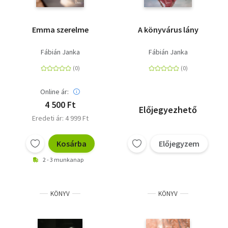
Emma szerelme
A könyvárus lány
Fábián Janka
Fábián Janka
Online ár:
4 500 Ft
Előjegyezhető
Eredeti ár: 4 999 Ft
Kosárba
Előjegyzem
2 - 3 munkanap
KÖNYV
KÖNYV