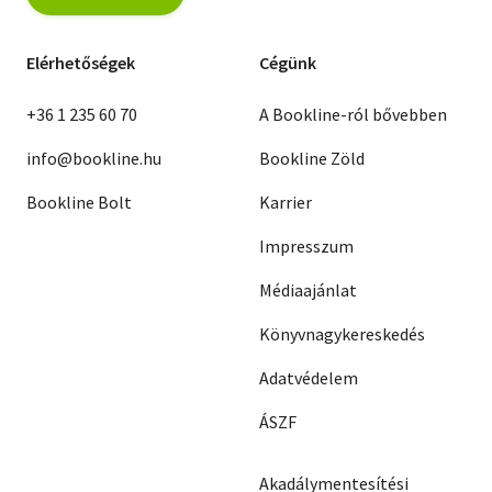
Elérhetőségek
Cégünk
+36 1 235 60 70
A Bookline-ról bővebben
info@bookline.hu
Bookline Zöld
Bookline Bolt
Karrier
Impresszum
Médiaajánlat
Könyvnagykereskedés
Adatvédelem
ÁSZF
Akadálymentesítési