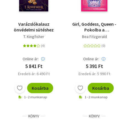
Varázslókalauz
Girl, Goddess, Queen -
önvédelmi sütéshez
Pokolba a
szerelemmel
T. Kingfisher
Bea Fitzgerald
Online ár:
Online ár:
5 841 Ft
5 391 Ft
Eredeti ár: 6 490 Ft
Eredeti ár: 5 990 Ft
Kosárba
Kosárba
1 - 2 munkanap
1 - 2 munkanap
KÖNYV
KÖNYV