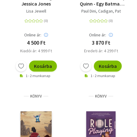
Jessica Jones
Quinn - Egy Batman
történet
Lisa Jewell
Paul Dini
Cadigan, Pat
Online ár:
Online ár:
4 500 Ft
3 870 Ft
Kiadói ár: 4 999 Ft
Eredeti ár: 4 299 Ft
Kosárba
Kosárba
1 - 2 munkanap
1 - 2 munkanap
KÖNYV
KÖNYV