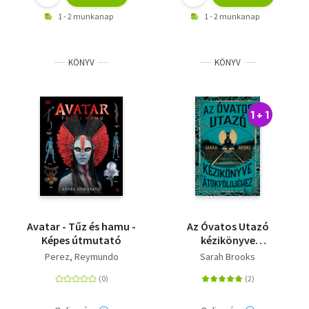
1 - 2 munkanap
1 - 2 munkanap
KÖNYV
KÖNYV
1 + 1
Avatar - Tűz és hamu -
Az Óvatos Utazó
Képes útmutató
kézikönyve
Átokföldjéhez
Perez, Reymundo
Sarah Brooks