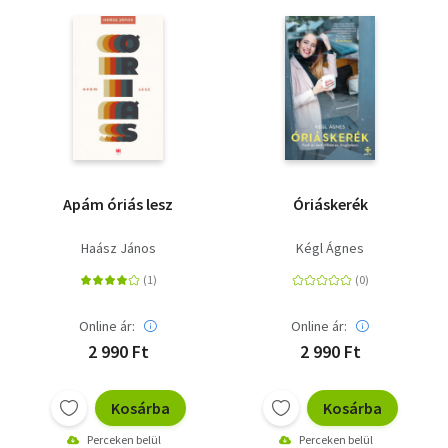
Apám óriás lesz
Óriáskerék
Haász János
Kégl Ágnes
Online ár:
Online ár:
2 990 Ft
2 990 Ft
Kosárba
Kosárba
Perceken belül
Perceken belül