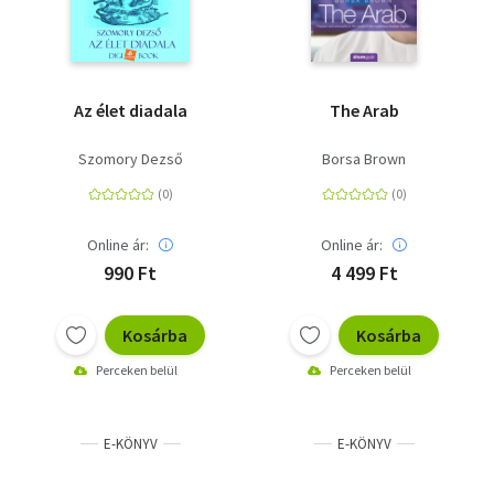
Az élet diadala
The Arab
Szomory Dezső
Borsa Brown
Online ár:
Online ár:
990 Ft
4 499 Ft
Kosárba
Kosárba
Perceken belül
Perceken belül
E-KÖNYV
E-KÖNYV