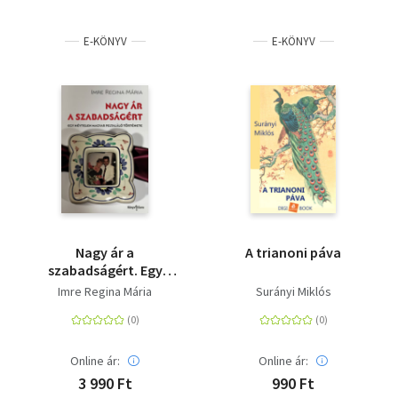
E-KÖNYV
E-KÖNYV
Nagy ár a
A trianoni páva
szabadságért. Egy
névtelen magyar
Imre Regina Mária
Surányi Miklós
feltaláló története
Online ár:
Online ár:
3 990 Ft
990 Ft