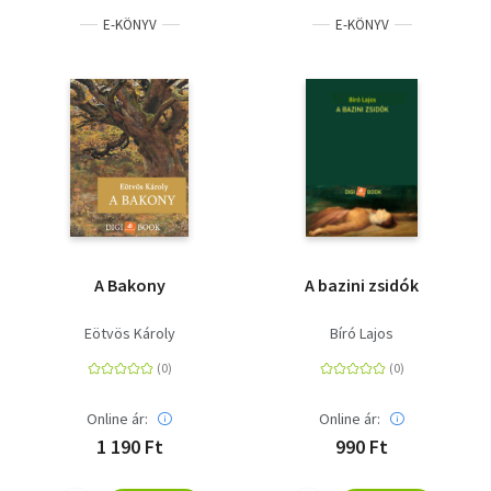
E-KÖNYV
E-KÖNYV
A Bakony
A bazini zsidók
Eötvös Károly
Bíró Lajos
Online ár:
Online ár:
1 190 Ft
990 Ft