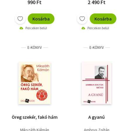
990 Ft
2 490 Ft
Kosárba
Kosárba
Perceken belül
Perceken belül
E-KÖNYV
E-KÖNYV
Öreg szekér, fakó hám
A gyanú
Mikszáth Kálmán
Ambrus Zoltán