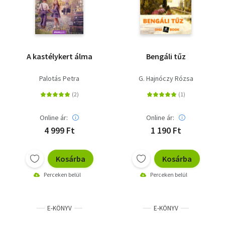
A kastélykert álma
Bengáli tűz
Palotás Petra
G. Hajnóczy Rózsa
Online ár:
Online ár:
4 999 Ft
1 190 Ft
Kosárba
Kosárba
Perceken belül
Perceken belül
E-KÖNYV
E-KÖNYV