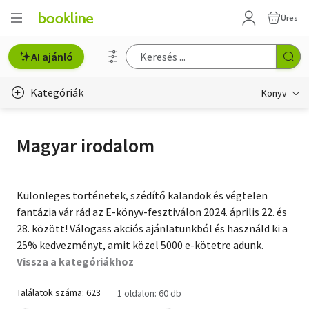
Üres
AI ajánló
Kategóriák
Könyv
Életmód, egészség
Magyar irodalom
Erotika
Gyermek- és ifjúsági
Különleges történetek, szédítő kalandok és végtelen
fantázia vár rád az E-könyv-fesztiválon 2024. április 22. és
Hobbi, szabadidő
28. között! Válogass akciós ajánlatunkból és használd ki a
25% kedvezményt, amit közel 5000 e-kötetre adunk.
Irodalom
Vissza a kategóriákhoz
Művészet
Találatok száma: 623
1 oldalon: 60 db
Szakkönyv