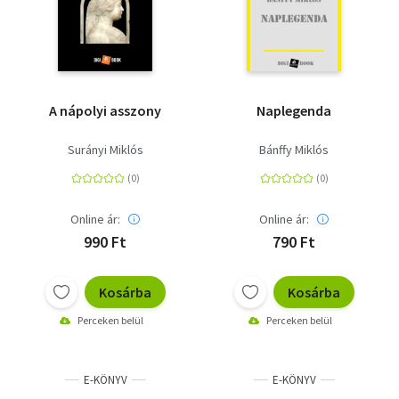
A nápolyi asszony
Naplegenda
Surányi Miklós
Bánffy Miklós
Online ár:
Online ár:
990 Ft
790 Ft
Kosárba
Kosárba
Perceken belül
Perceken belül
E-KÖNYV
E-KÖNYV