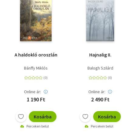
A haldokló oroszlán
Hajnalig II.
Bánffy Miklós
Balogh Szilárd
Online ár:
Online ár:
1 190 Ft
2 490 Ft
Kosárba
Kosárba
Perceken belül
Perceken belül