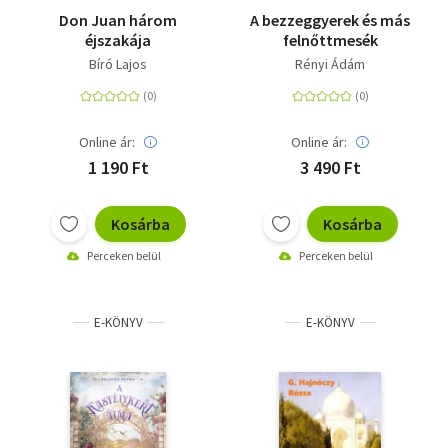
Don Juan három
A bezzeggyerek és más
éjszakája
felnőttmesék
Bíró Lajos
Rényi Ádám
Online ár:
Online ár:
1 190 Ft
3 490 Ft
Kosárba
Kosárba
Perceken belül
Perceken belül
E-KÖNYV
E-KÖNYV