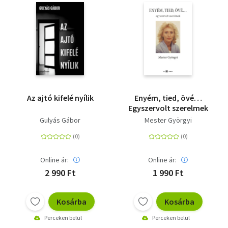
Az ajtó kifelé nyílik
Enyém, tied, övé…
Egyszervolt szerelmek
Gulyás Gábor
Mester Györgyi
Online ár:
Online ár:
2 990 Ft
1 990 Ft
Kosárba
Kosárba
Perceken belül
Perceken belül