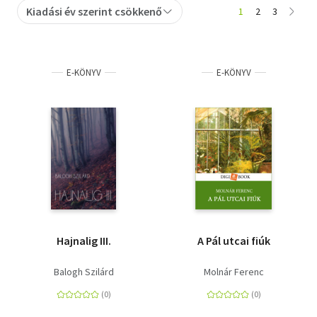
Kiadási év szerint csökkenő
1
2
3
Szótár, nyelvkönyv
Tankönyv, segédkönyv
E-KÖNYV
E-KÖNYV
Társadalomtudomány
Természettudomány
Történelem
Vallás
Hajnalig III.
A Pál utcai fiúk
Balogh Szilárd
Molnár Ferenc