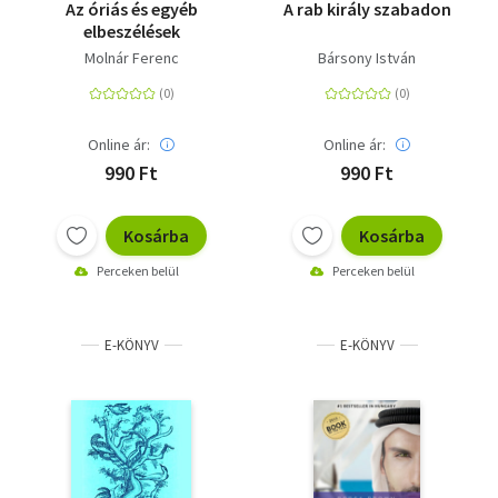
Az óriás és egyéb
A rab király szabadon
elbeszélések
Molnár Ferenc
Bársony István
Online ár:
Online ár:
990 Ft
990 Ft
Kosárba
Kosárba
Perceken belül
Perceken belül
E-KÖNYV
E-KÖNYV