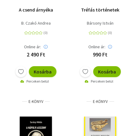
A csend árnyéka
Tréfás történetek
B. Czakó Andrea
Bársony István
Online ár:
Online ár:
2 490 Ft
990 Ft
Kosárba
Kosárba
Perceken belül
Perceken belül
E-KÖNYV
E-KÖNYV