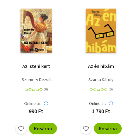
Az isteni kert
Az én hibám
Szomory Dezső
Szarka Károly
Online ár:
Online ár:
990 Ft
1 790 Ft
Kosárba
Kosárba