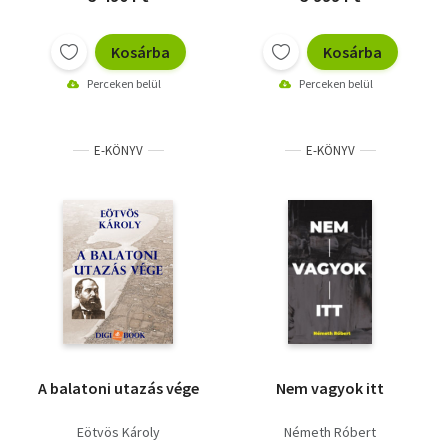
Kosárba
Kosárba
Perceken belül
Perceken belül
E-KÖNYV
E-KÖNYV
A balatoni utazás vége
Nem vagyok itt
Eötvös Károly
Németh Róbert