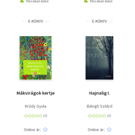
Perceken belül
Perceken belül
E-KÖNYV
E-KÖNYV
Mákvirágok kertje
Hajnalig I.
Krúdy Gyula
Balogh Szilárd
Online ár:
Online ár: