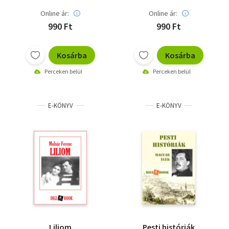
Online ár:
Online ár:
990 Ft
990 Ft
Kosárba
Kosárba
Perceken belül
Perceken belül
E-KÖNYV
E-KÖNYV
Liliom
Pesti históriák