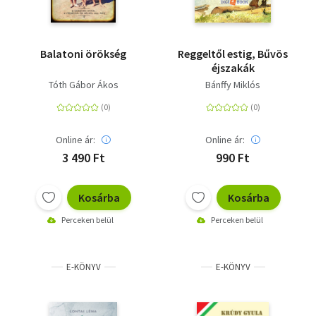
Balatoni örökség
Reggeltől estig, Bűvös
éjszakák
Tóth Gábor Ákos
Bánffy Miklós
Online ár:
Online ár:
3 490 Ft
990 Ft
Kosárba
Kosárba
Perceken belül
Perceken belül
E-KÖNYV
E-KÖNYV