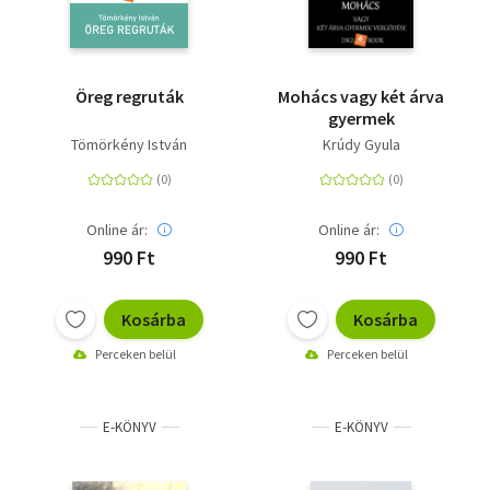
Öreg regruták
Mohács vagy két árva
gyermek
Tömörkény István
Krúdy Gyula
Online ár:
Online ár:
990 Ft
990 Ft
Kosárba
Kosárba
Perceken belül
Perceken belül
E-KÖNYV
E-KÖNYV