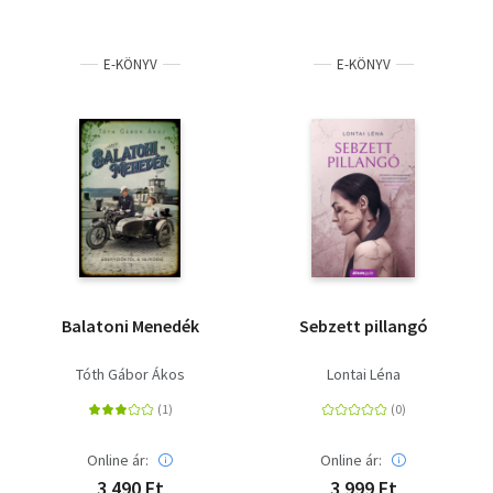
E-KÖNYV
E-KÖNYV
Balatoni Menedék
Sebzett pillangó
Tóth Gábor Ákos
Lontai Léna
Online ár:
Online ár:
3 490 Ft
3 999 Ft