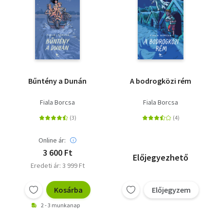
Bűntény a Dunán
A bodrogközi rém
Fiala Borcsa
Fiala Borcsa
Online ár:
3 600 Ft
Előjegyezhető
Eredeti ár: 3 999 Ft
Kosárba
Előjegyzem
2 - 3 munkanap