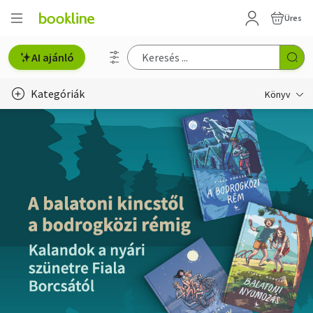
Üres
AI ajánló
Kategóriák
Könyv
Életmód, egészség
Erotika
Gyermek- és ifjúsági
Hobbi, szabadidő
Irodalom
Művészet
Szakkönyv