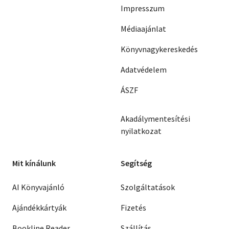
Impresszum
Médiaajánlat
Könyvnagykereskedés
Adatvédelem
ÁSZF
Akadálymentesítési
nyilatkozat
Mit kínálunk
Segítség
AI Könyvajánló
Szolgáltatások
Ajándékkártyák
Fizetés
Bookline Reader
Szállítás