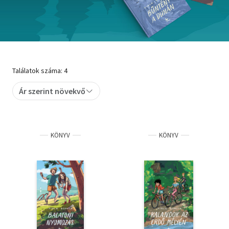
Szótár, nyelvkönyv
Tankönyv, segédkönyv
Társadalomtudomány
Találatok száma: 4
Természettudomány
Ár szerint növekvő
Történelem
Vallás
KÖNYV
KÖNYV