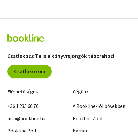
Csatlakozz Te is a könyvrajongók táborához!
Csatlakozom
Elérhetőségek
Cégünk
+36 1 235 60 70
A Bookline-ról bővebben
info@bookline.hu
Bookline Zöld
Bookline Bolt
Karrier