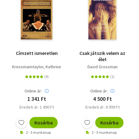
Címzett ismeretlen
Csak játszik velem az
élet
Kressmanntaylor, Kathrine
David Grossman
Online ár:
Online ár:
1 341 Ft
4 500 Ft
Eredeti ár: 1 490 Ft
Eredeti ár: 4 999 Ft
Kosárba
Kosárba
2 - 3 munkanap
2 - 3 munkanap