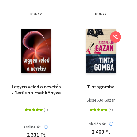
KÖNYV
KÖNYV
%
Legyen veled a nevetés
Tintagomba
- Derűs bölcsek könyve
Sissel-Jo Gazan
Akciós ár:
Online ár:
2 400 Ft
2 331 Ft