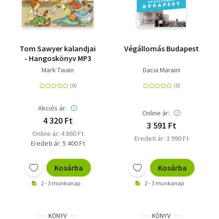
Tom Sawyer kalandjai
Végállomás Budapest
- Hangoskönyv MP3
Mark Twain
Dacia Maraini
Akciós ár:
Online ár:
4 320 Ft
3 591 Ft
Online ár: 4 860 Ft
Eredeti ár: 3 990 Ft
Eredeti ár: 5 400 Ft
Kosárba
Kosárba
2 - 3 munkanap
2 - 3 munkanap
KÖNYV
KÖNYV