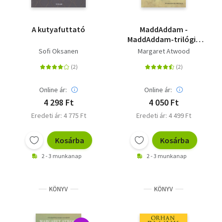
A kutyafuttató
MaddAddam -
MaddAddam-trilógia
3.
Sofi Oksanen
Margaret Atwood
Online ár:
Online ár:
4 298 Ft
4 050 Ft
Eredeti ár: 4 775 Ft
Eredeti ár: 4 499 Ft
Kosárba
Kosárba
2 - 3 munkanap
2 - 3 munkanap
KÖNYV
KÖNYV