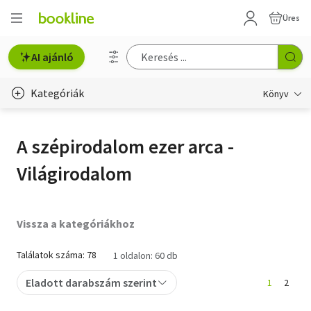
Üres
AI ajánló
Kategóriák
Könyv
Életmód, egészség
A szépirodalom ezer arca -
Erotika
Világirodalom
Gyermek- és ifjúsági
Hobbi, szabadidő
Vissza a kategóriákhoz
Irodalom
Találatok száma: 78
1 oldalon: 60 db
Művészet
Eladott darabszám szerint
1
2
Szakkönyv