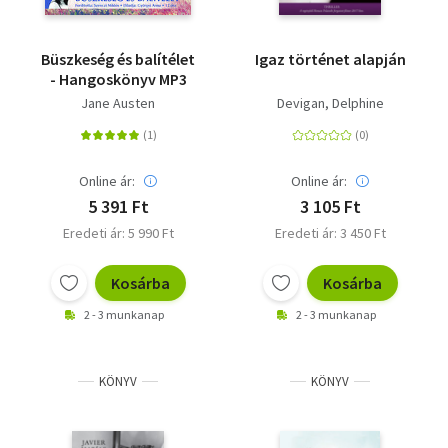
Büszkeség és balítélet
Igaz történet alapján
- Hangoskönyv MP3
Jane Austen
Devigan, Delphine
Online ár:
Online ár:
5 391 Ft
3 105 Ft
Eredeti ár: 5 990 Ft
Eredeti ár: 3 450 Ft
Kosárba
Kosárba
2 - 3 munkanap
2 - 3 munkanap
KÖNYV
KÖNYV