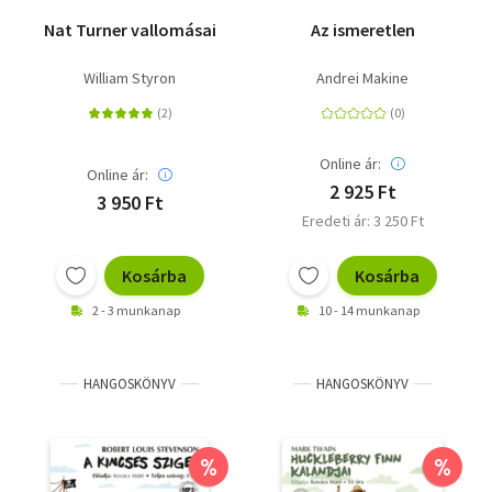
Nat Turner vallomásai
Az ismeretlen
William Styron
Andrei Makine
Online ár:
Online ár:
2 925 Ft
3 950 Ft
Eredeti ár: 3 250 Ft
Kosárba
Kosárba
2 - 3 munkanap
10 - 14 munkanap
HANGOSKÖNYV
HANGOSKÖNYV
%
%