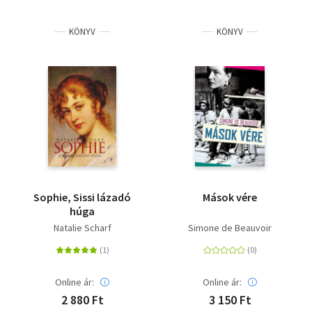
KÖNYV
KÖNYV
Sophie, Sissi lázadó
Mások vére
húga
Natalie Scharf
Simone de Beauvoir
Online ár:
Online ár:
2 880 Ft
3 150 Ft