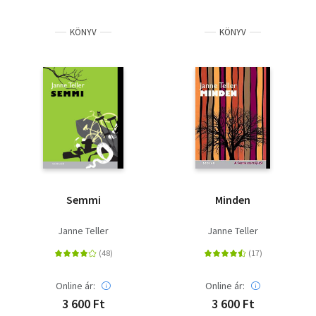
Szótár, nyelvkönyv
KÖNYV
KÖNYV
Tankönyv, segédkönyv
Társadalomtudomány
Természettudomány
Történelem
Vallás
Semmi
Minden
Janne Teller
Janne Teller
Online ár:
Online ár:
3 600 Ft
3 600 Ft