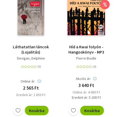
%
Láthatatlan láncok
Híd a Kwai folyón -
(Lojalitás)
Hangoskönyv - MP3
Devigan, Delphine
Pierre Boulle
Akciós ár:
Online ár:
3 640 Ft
2 565 Ft
Online ár: 4 680 Ft
Eredeti ár: 2 850 Ft
Eredeti ár: 5 200 Ft
Kosárba
Kosárba