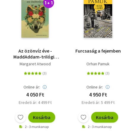
1 + 1
Az özönvíz éve -
Furcsaság a fejemben
MaddAddam-trilógia
2.
Margaret Atwood
Orhan Pamuk
Online ár:
Online ár:
4 050 Ft
4 950 Ft
Eredeti ár: 4 499 Ft
Eredeti ár: 5 499 Ft
Kosárba
Kosárba
2 - 3 munkanap
2 - 3 munkanap