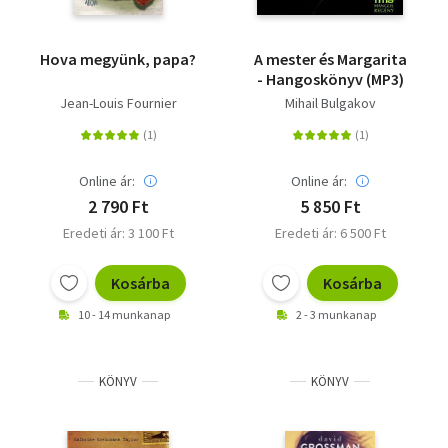
Hova megyünk, papa?
A mester és Margarita
- Hangoskönyv (MP3)
Jean-Louis Fournier
Mihail Bulgakov
Online ár:
Online ár:
2 790 Ft
5 850 Ft
Eredeti ár: 3 100 Ft
Eredeti ár: 6 500 Ft
Kosárba
Kosárba
10 - 14 munkanap
2 - 3 munkanap
KÖNYV
KÖNYV