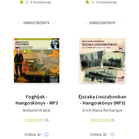
2 - 3 munkanap
2 - 3 munkanap
HANGOSKÖNYV
HANGOSKÖNYV
Foghíjak -
Éjszaka Lisszabonban
Hangoskönyv - MP3
- Hangoskönyv (MP3)
Bohumil Hrabal
Erich Maria Remarque
Online ár:
Online ár: