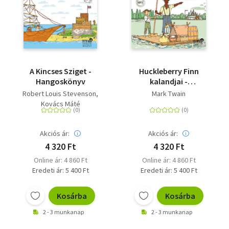
A Kincses Sziget -
Huckleberry Finn
Hangoskönyv
kalandjai -
Hangoskönyv
Robert Louis Stevenson
Mark Twain
Kovács Máté
Akciós ár:
Akciós ár:
4 320 Ft
4 320 Ft
Online ár: 4 860 Ft
Online ár: 4 860 Ft
Eredeti ár: 5 400 Ft
Eredeti ár: 5 400 Ft
Kosárba
Kosárba
2 - 3 munkanap
2 - 3 munkanap