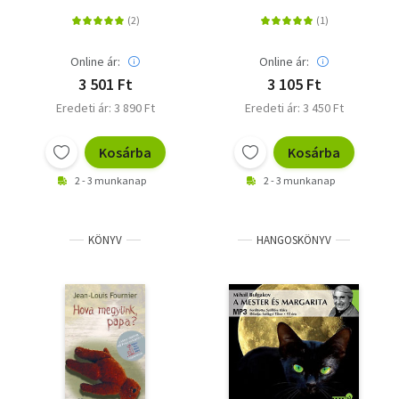
Online ár:
Online ár:
3 501 Ft
3 105 Ft
Eredeti ár: 3 890 Ft
Eredeti ár: 3 450 Ft
Kosárba
Kosárba
2 - 3 munkanap
2 - 3 munkanap
KÖNYV
HANGOSKÖNYV