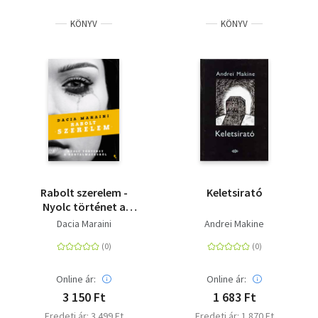
KÖNYV
KÖNYV
Rabolt szerelem -
Keletsirató
Nyolc történet a
bántalmazásról
Dacia Maraini
Andrei Makine
Online ár:
Online ár:
3 150 Ft
1 683 Ft
Eredeti ár: 3 499 Ft
Eredeti ár: 1 870 Ft