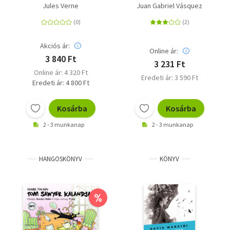
Jules Verne
Juan Gabriel Vásquez
Akciós ár:
Online ár:
3 840 Ft
3 231 Ft
Online ár: 4 320 Ft
Eredeti ár: 3 590 Ft
Eredeti ár: 4 800 Ft
Kosárba
Kosárba
2 - 3 munkanap
2 - 3 munkanap
HANGOSKÖNYV
KÖNYV
%