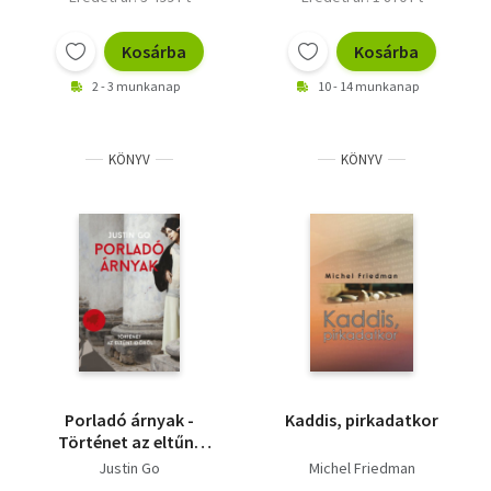
Kosárba
Kosárba
2 - 3 munkanap
10 - 14 munkanap
KÖNYV
KÖNYV
Porladó árnyak -
Kaddis, pirkadatkor
Történet az eltűnt
időről
Justin Go
Michel Friedman