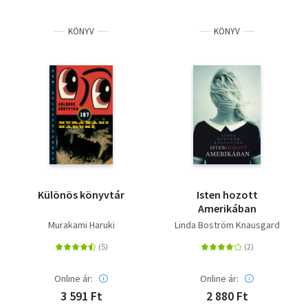
KÖNYV
KÖNYV
Különös könyvtár
Isten hozott
Amerikában
Murakami Haruki
Linda Boström Knausgard
Online ár:
Online ár:
3 591 Ft
2 880 Ft