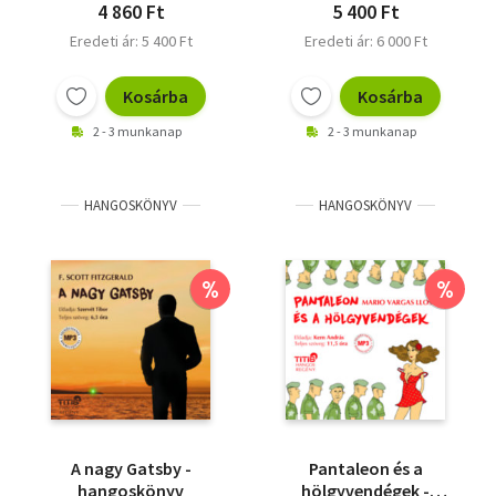
4 860 Ft
5 400 Ft
Eredeti ár: 5 400 Ft
Eredeti ár: 6 000 Ft
Kosárba
Kosárba
2 - 3 munkanap
2 - 3 munkanap
HANGOSKÖNYV
HANGOSKÖNYV
%
%
A nagy Gatsby -
Pantaleon és a
hangoskönyv
hölgyvendégek -