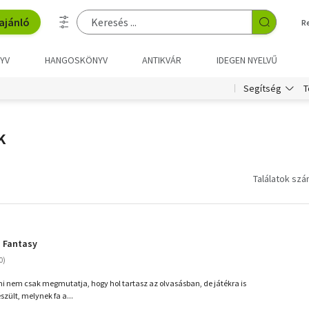
ajánló
R
YV
HANGOSKÖNYV
ANTIKVÁR
IDEGEN NYELVŰ
T
Segítség
k
Találatok szá
- Fantasy
mi nem csak megmutatja, hogy hol tartasz az olvasásban, de játékra is
észült, melynek fa a...