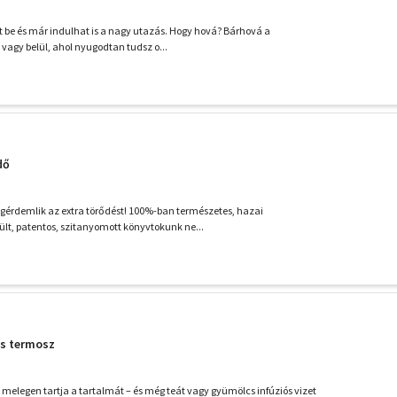
et be és már indulhat is a nagy utazás. Hogy hová? Bárhová a
vagy belül, ahol nyugodtan tudsz o...
dő
érdemlik az extra törődést! 100%-ban természetes, hazai
t, patentos, szitanyomott könyvtokunk ne...
ős termosz
 melegen tartja a tartalmát – és még teát vagy gyümölcs infúziós vizet