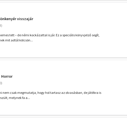
sönkenyér visszajár
mes tett – de némi kockázattal is jár. Ez a speciális könyvjelző segít,
nek mit adtál kölcsön...
- Horror
mi nem csak megmutatja, hogy hol tartasz az olvasásban, de játékra is
észült, melynek fa a...