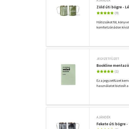
AJÁNDÉK
Zöld úti bögre - 
Hátizsákot föl, könyv
komfortzónádon kívül 
JEGYZETFÜZET
Bookline mentazöl
Ez a jegyzetfüzet kem
használatot biztosít 
AJÁNDÉK
Fekete úti bögre 