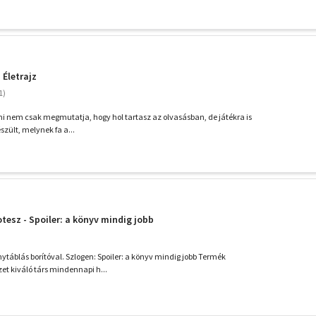
 Életrajz
mi nem csak megmutatja, hogy hol tartasz az olvasásban, de játékra is
észült, melynek fa a...
tesz - Spoiler: a könyv mindig jobb
ytáblás borítóval. Szlogen: Spoiler: a könyv mindig jobb Termék
zet kiváló társ mindennapi h...