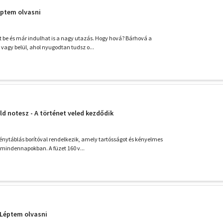
Léptem olvasni
et be és már indulhat is a nagy utazás. Hogy hová? Bárhová a
vagy belül, ahol nyugodtan tudsz o...
d notesz - A történet veled kezdődik
énytáblás borítóval rendelkezik, amely tartósságot és kényelmes
a mindennapokban. A füzet 160 v...
- Léptem olvasni