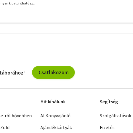
nnyen kipattintható sz...
További
szűrők
Csatlakozom
 táborához!
Mit kínálunk
Segítség
ne-ról bővebben
AI Könyvajánló
Szolgáltatások
 Zöld
Ajándékkártyák
Fizetés