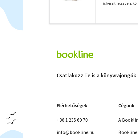
is készíthetsz vele, kö
Csatlakozz Te is a könyvrajongók
Elérhetőségek
Cégünk
+36 1 235 60 70
A Bookli
info@bookline.hu
Bookline