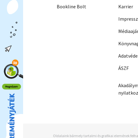
Bookline Bolt
Karrier
Impress
Médiaajá
Könyvnag
Adatvéd
ÁSZF
Akadálym
nyilatko
Oldalaink bármely tartalmi és grafikai elemének felha