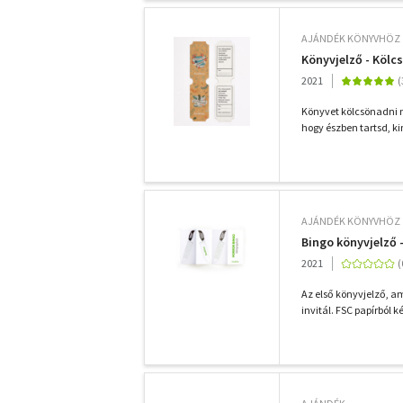
AJÁNDÉK KÖNYVHÖZ
Könyvjelző - Kölc
2021
Könyvet kölcsönadni ne
hogy észben tartsd, ki
AJÁNDÉK KÖNYVHÖZ
Bingo könyvjelző 
2021
Az első könyvjelző, a
invitál. FSC papírból k