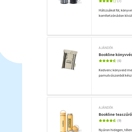
Hátizsákot föl, könyv
komfortzónádon kívül 
AJÁNDÉK
Bookline könyvvé
Kedvenc könyveid meg
pamutvászonból készül
AJÁNDÉK
Bookline teaszűr
Nyáron hidegen, télen