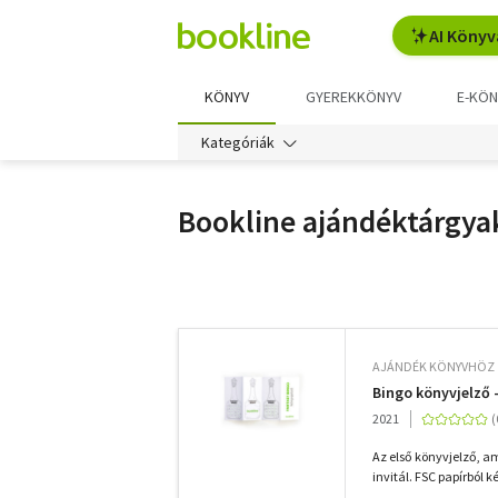
AI Könyv
KÖNYV
GYEREKKÖNYV
E-KÖN
Kategóriák
Bookline ajándéktárgya
További
szűrők
AJÁNDÉK KÖNYVHÖZ
Bingo könyvjelző 
2021
Az első könyvjelző, a
invitál. FSC papírból k