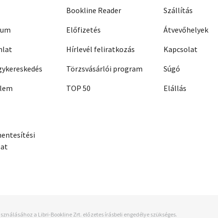
Bookline Reader
Szállítás
zum
Előfizetés
Átvevőhelyek
nlat
Hírlevél feliratkozás
Kapcsolat
ykereskedés
Törzsvásárlói program
Súgó
elem
TOP 50
Elállás
entesítési
zat
sználásához a Libri-Bookline Zrt. előzetes írásbeli engedélye szükséges.