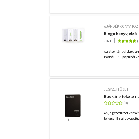
AJÁNDÉK KÖNYVHÖZ
Bingo könyvjelző -
2021
Az első könyvjelző, a
invitál. FSC papírból k
JEGYZETFÜZET
Bookline fekete no
A5 jegyzetfüzet kemén
leírása: Ez a jegyzetfü