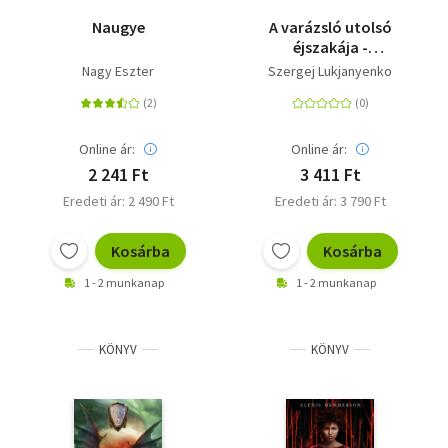
Naugye
A varázsló utolsó
éjszakája -
Összegyűjtött
Nagy Eszter
Szergej Lukjanyenko
novellák II.
Online ár:
Online ár:
2 241 Ft
3 411 Ft
Eredeti ár: 2 490 Ft
Eredeti ár: 3 790 Ft
Kosárba
Kosárba
1 - 2 munkanap
1 - 2 munkanap
KÖNYV
KÖNYV