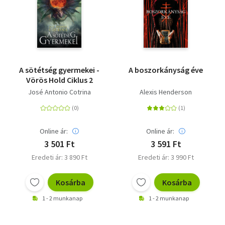
A sötétség gyermekei -
A boszorkányság éve
Vörös Hold Ciklus 2
José Antonio Cotrina
Alexis Henderson
Online ár:
Online ár:
3 501 Ft
3 591 Ft
Eredeti ár: 3 890 Ft
Eredeti ár: 3 990 Ft
Kosárba
Kosárba
1 - 2 munkanap
1 - 2 munkanap