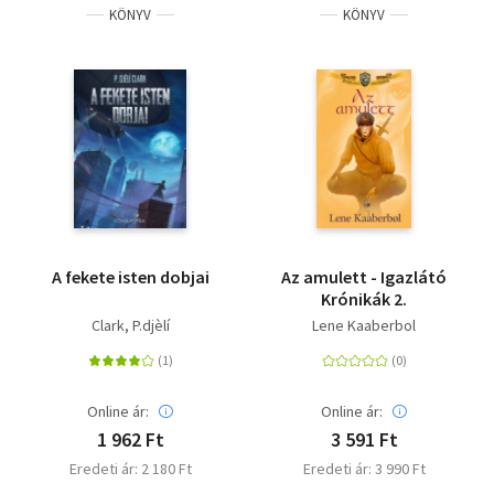
KÖNYV
KÖNYV
A fekete isten dobjai
Az amulett - Igazlátó
Krónikák 2.
Clark, P.djèlí
Lene Kaaberbol
Online ár:
Online ár:
1 962 Ft
3 591 Ft
Eredeti ár: 2 180 Ft
Eredeti ár: 3 990 Ft