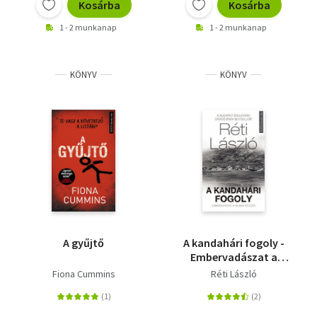
Kosárba
Kosárba
1 - 2 munkanap
1 - 2 munkanap
KÖNYV
KÖNYV
A gyűjtő
A kandahári fogoly -
Embervadászat a
tálibok földjén
Fiona Cummins
Réti László