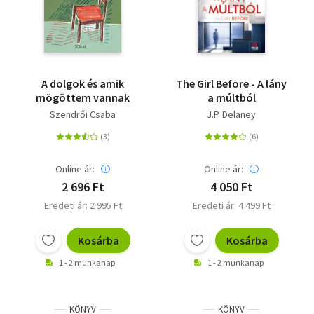
A dolgok és amik
The Girl Before - A lány
mögöttem vannak
a múltból
Szendrői Csaba
J.P. Delaney
Online ár:
Online ár:
2 696 Ft
4 050 Ft
Eredeti ár: 2 995 Ft
Eredeti ár: 4 499 Ft
Kosárba
Kosárba
1 - 2 munkanap
1 - 2 munkanap
KÖNYV
KÖNYV