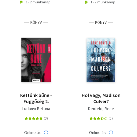
1 - 2 munkanap
1 - 2 munkanap
KÖNYV
KÖNYV
Kettőnk bűne -
Hol vagy, Madison
Függőség 2.
Culver?
Ludányi Bettina
Denfeld, Rene
Online ár:
Online ár: