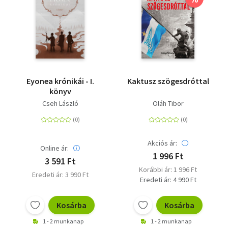
Eyonea krónikái - I.
Kaktusz szögesdróttal
könyv
Cseh László
Oláh Tibor
Akciós ár:
Online ár:
1 996 Ft
3 591 Ft
Korábbi ár: 1 996 Ft
Eredeti ár: 3 990 Ft
Eredeti ár: 4 990 Ft
Kosárba
Kosárba
1 - 2 munkanap
1 - 2 munkanap