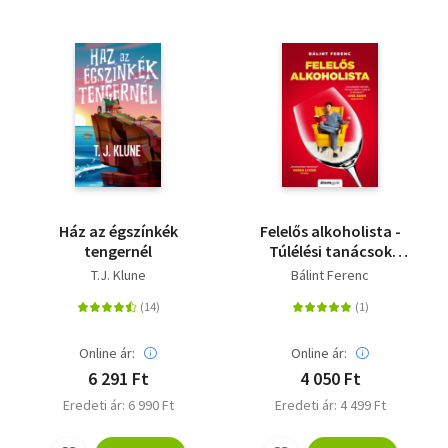
Ház az égszínkék
Felelős alkoholista -
tengernél
Túlélési tanácsok
világjárvány esetére
T.J. Klune
Bálint Ferenc
Online ár:
Online ár:
6 291 Ft
4 050 Ft
Eredeti ár: 6 990 Ft
Eredeti ár: 4 499 Ft