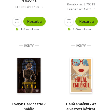
4 050 Ft
Korábbi ár: 2 700 Ft
Eredeti ár: 4 499 Ft
Eredeti ár: 4 499 Ft
Kosárba
Kosárba
1 - 2 munkanap
3 - 5 munkanap
KÖNYV
KÖNYV
Evelyn Hardcastle 7
Halál emlékül - Az
halála
elveszett kézirat