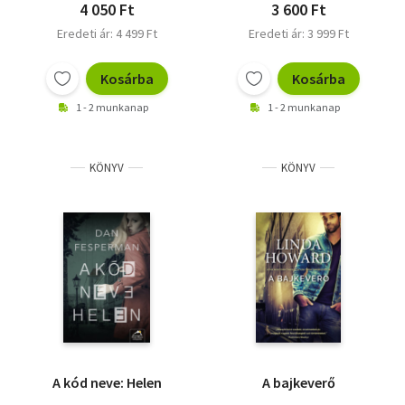
4 050 Ft
3 600 Ft
Eredeti ár: 4 499 Ft
Eredeti ár: 3 999 Ft
Kosárba
Kosárba
1 - 2 munkanap
1 - 2 munkanap
KÖNYV
KÖNYV
A kód neve: Helen
A bajkeverő