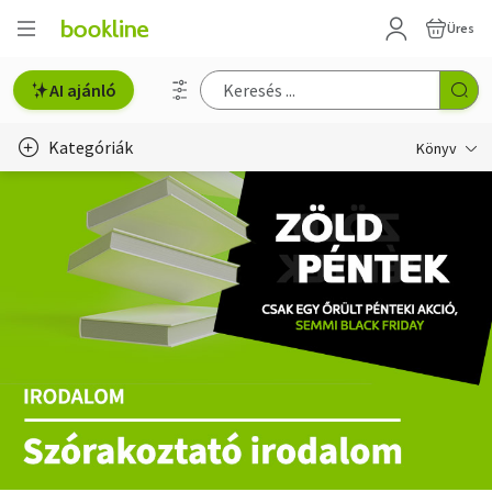
Üres
AI ajánló
Kategóriák
Könyv
Életmód, egészség
Erotika
Gyermek- és ifjúsági
Hobbi, szabadidő
Irodalom
Művészet
Szakkönyv