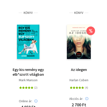
KÖNYV
KÖNYV
%
Egy kis remény egy
Az idegen
elb*szott világban
Mark Manson
Harlan Coben
Akciós ár:
Online ár:
2 700 Ft