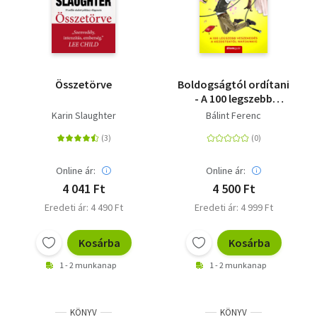
Összetörve
Boldogságtól ordítani
- A 100 legszebb
veszekedés a
Karin Slaughter
Bálint Ferenc
kezdetektől napjainkig
Online ár:
Online ár:
4 041 Ft
4 500 Ft
Eredeti ár: 4 490 Ft
Eredeti ár: 4 999 Ft
Kosárba
Kosárba
1 - 2 munkanap
1 - 2 munkanap
KÖNYV
KÖNYV