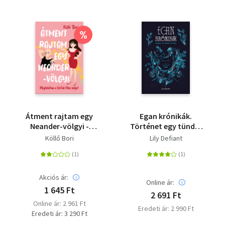
%
Átment rajtam egy
Egan krónikák.
Neander-völgyi -
Történet egy tündér
Megtaláltam a férfiak
tollából
Köllő Bori
Lily Defiant
titkos kódját
Akciós ár:
Online ár:
1 645 Ft
2 691 Ft
Online ár: 2 961 Ft
Eredeti ár: 2 990 Ft
Eredeti ár: 3 290 Ft