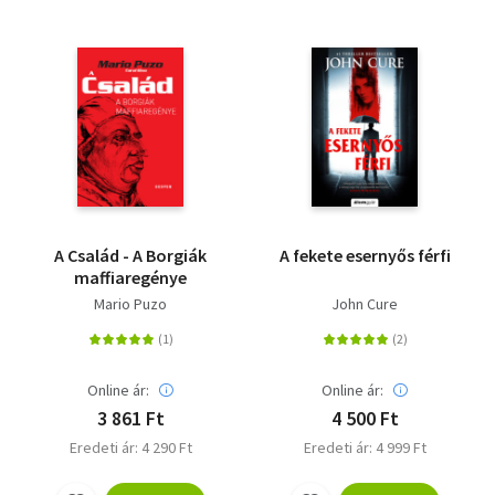
A Család - A Borgiák
A fekete esernyős férfi
maffiaregénye
Mario Puzo
John Cure
Online ár:
Online ár:
3 861 Ft
4 500 Ft
Eredeti ár: 4 290 Ft
Eredeti ár: 4 999 Ft