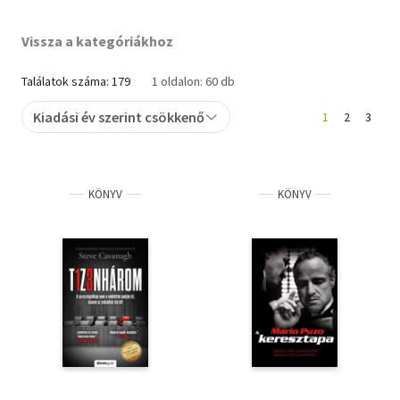
Szótár, nyelvkönyv
Vissza a kategóriákhoz
Tankönyv, segédkönyv
Találatok száma: 179
1 oldalon: 60 db
Társadalomtudomány
Kiadási év szerint csökkenő
1
2
3
Természettudomány
Történelem
KÖNYV
KÖNYV
Vallás