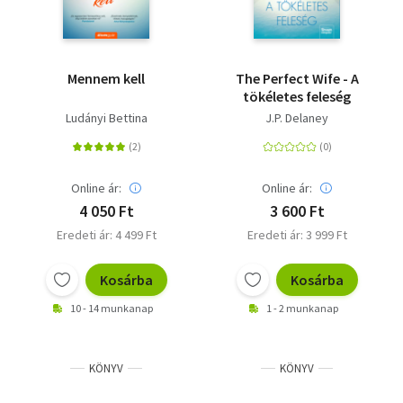
Mennem kell
The Perfect Wife - A
tökéletes feleség
Ludányi Bettina
J.P. Delaney
Online ár:
Online ár:
4 050 Ft
3 600 Ft
Eredeti ár: 4 499 Ft
Eredeti ár: 3 999 Ft
Kosárba
Kosárba
10 - 14 munkanap
1 - 2 munkanap
KÖNYV
KÖNYV