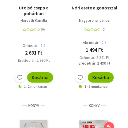
Utolsó csepp a
Nóri esete a gonosszal
pohárban
Horváth Kamilla
Nagyprónai János
Akciós ár:
Online ár:
1 494 Ft
2 691 Ft
Online ár: 2 241 Ft
Eredeti ár: 2 990 Ft
Eredeti ár: 2 490 Ft
Kosárba
Kosárba
1 - 2 munkanap
1 - 2 munkanap
KÖNYV
KÖNYV
%