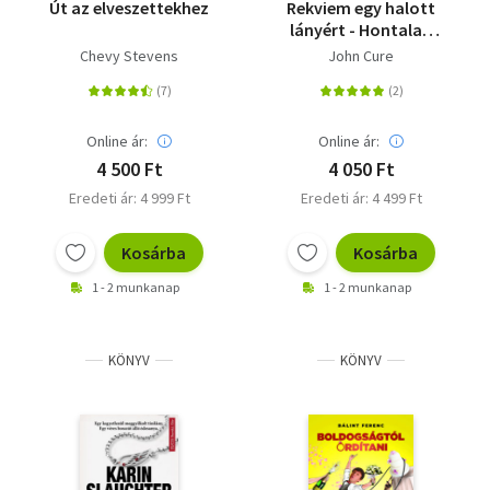
Út az elveszettekhez
Rekviem egy halott
lányért - Hontalan
lelkek-trilógia II.
Chevy Stevens
John Cure
Online ár:
Online ár:
4 500 Ft
4 050 Ft
Eredeti ár: 4 999 Ft
Eredeti ár: 4 499 Ft
Kosárba
Kosárba
1 - 2 munkanap
1 - 2 munkanap
KÖNYV
KÖNYV