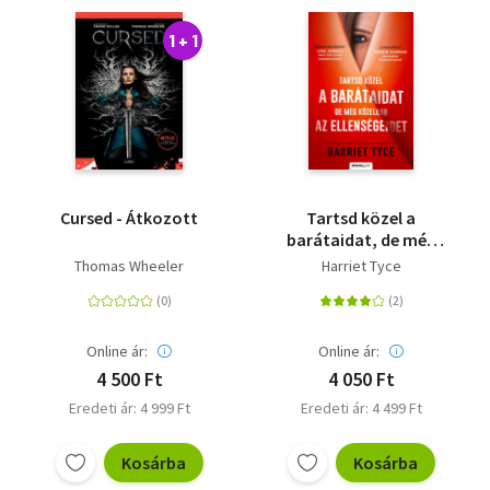
1 + 1
Cursed - Átkozott
Tartsd közel a
barátaidat, de még
közelebb az
Thomas Wheeler
Harriet Tyce
ellenségeidet
Online ár:
Online ár:
4 500 Ft
4 050 Ft
Eredeti ár: 4 999 Ft
Eredeti ár: 4 499 Ft
Kosárba
Kosárba