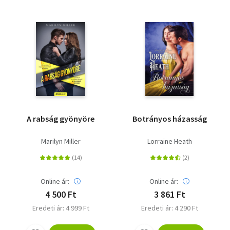
A rabság gyönyöre
Botrányos házasság
Marilyn Miller
Lorraine Heath
Online ár:
Online ár:
4 500 Ft
3 861 Ft
Eredeti ár: 4 999 Ft
Eredeti ár: 4 290 Ft