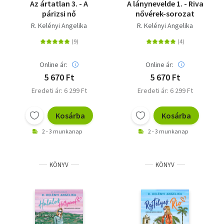
Az ártatlan 3. - A
A lánynevelde 1. - Riva
párizsi nő
nővérek-sorozat
R. Kelényi Angelika
R. Kelényi Angelika
Online ár:
Online ár:
5 670 Ft
5 670 Ft
Eredeti ár: 6 299 Ft
Eredeti ár: 6 299 Ft
Kosárba
Kosárba
2 - 3 munkanap
2 - 3 munkanap
KÖNYV
KÖNYV