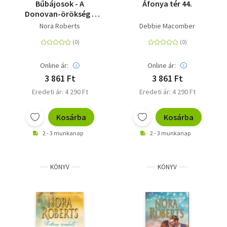
Bűbájosok - A
Áfonya tér 44.
Donovan-örökség -
Morgana & Sebastian
Nora Roberts
Debbie Macomber
Online ár:
Online ár:
3 861 Ft
3 861 Ft
Eredeti ár: 4 290 Ft
Eredeti ár: 4 290 Ft
Kosárba
Kosárba
2 - 3 munkanap
2 - 3 munkanap
KÖNYV
KÖNYV