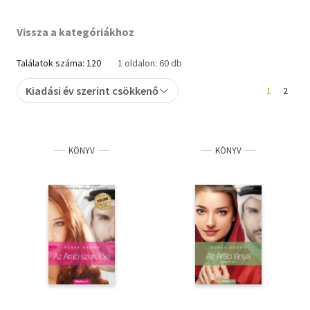
Szótár, nyelvkönyv
Vissza a kategóriákhoz
Tankönyv, segédkönyv
Találatok száma: 120
1 oldalon: 60 db
Társadalomtudomány
Kiadási év szerint csökkenő
1
2
Természettudomány
Történelem
KÖNYV
KÖNYV
Vallás