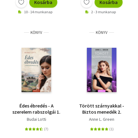
Kosárba
Kosárba
10 - 14 munkanap
2 - 3 munkanap
KÖNYV
KÖNYV
Édes ébredés - A
Törött szárnyakkal -
szerelem rabszolgái 1.
Biztos menedék 2.
Budai Lotti
Anne L. Green