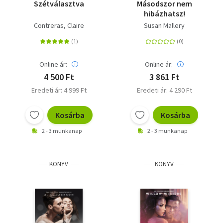
Szétválasztva
Másodszor nem
hibázhatsz!
Contreras, Claire
Susan Mallery
Online ár:
Online ár:
4 500 Ft
3 861 Ft
Eredeti ár: 4 999 Ft
Eredeti ár: 4 290 Ft
Kosárba
Kosárba
2 - 3 munkanap
2 - 3 munkanap
KÖNYV
KÖNYV