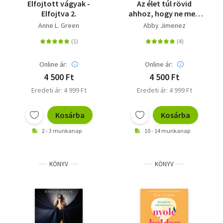
Elfojtott vágyak -
Az élet túl rövid
Elfojtva 2.
ahhoz, hogy ne merj
szeretni
Anne L. Green
Abby Jimenez
Online ár:
Online ár:
4 500 Ft
4 500 Ft
Eredeti ár: 4 999 Ft
Eredeti ár: 4 999 Ft
Kosárba
Kosárba
2 - 3 munkanap
10 - 14 munkanap
KÖNYV
KÖNYV