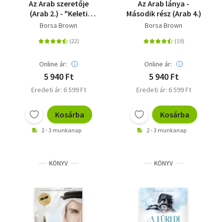
Az Arab szeretője
Az Arab lánya -
(Arab 2.) - "Keleti
Második rész (Arab 4.)
szenvedély a magyar
Borsa Brown
Borsa Brown
nő szemével."
Online ár:
Online ár:
5 940 Ft
5 940 Ft
Eredeti ár: 6 599 Ft
Eredeti ár: 6 599 Ft
Kosárba
Kosárba
2 - 3 munkanap
2 - 3 munkanap
KÖNYV
KÖNYV