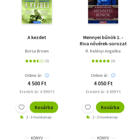
A kezdet
Mennyei bűnök 1. -
Riva nővérek-sorozat
Borsa Brown
R. Kelényi Angelika
Online ár:
Online ár:
4 500 Ft
4 050 Ft
Eredeti ár: 4 999 Ft
Eredeti ár: 4 499 Ft
Kosárba
Kosárba
2 - 3 munkanap
2 - 3 munkanap
KÖNYV
KÖNYV