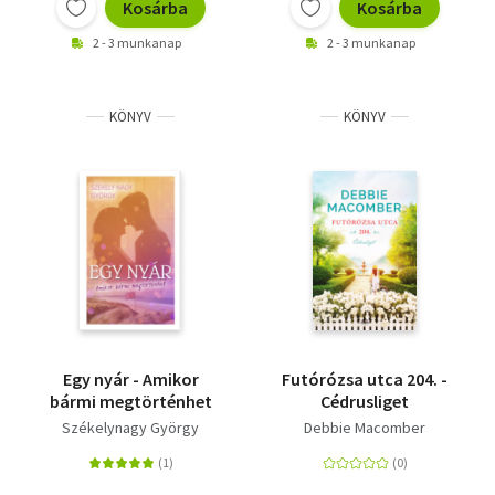
Kosárba
Kosárba
2 - 3 munkanap
2 - 3 munkanap
KÖNYV
KÖNYV
Egy nyár - Amikor
Futórózsa utca 204. -
bármi megtörténhet
Cédrusliget
Székelynagy György
Debbie Macomber