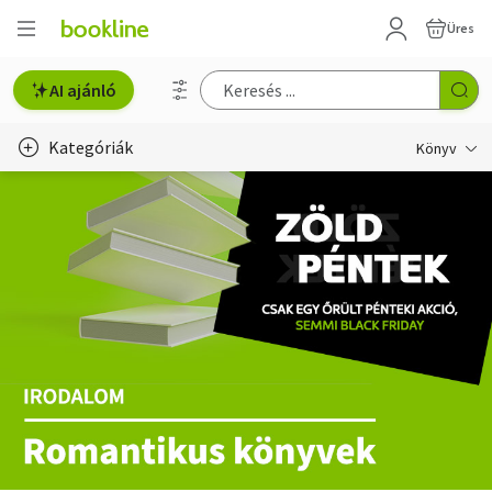
Üres
AI ajánló
Kategóriák
Könyv
Életmód, egészség
Erotika
Gyermek- és ifjúsági
Hobbi, szabadidő
Irodalom
Művészet
Szakkönyv