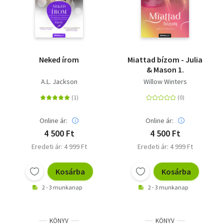
Neked írom
Miattad bízom - Julia
& Mason 1.
A.L. Jackson
Willow Winters
Online ár:
Online ár:
4 500 Ft
4 500 Ft
Eredeti ár: 4 999 Ft
Eredeti ár: 4 999 Ft
Kosárba
Kosárba
2 - 3 munkanap
2 - 3 munkanap
KÖNYV
KÖNYV