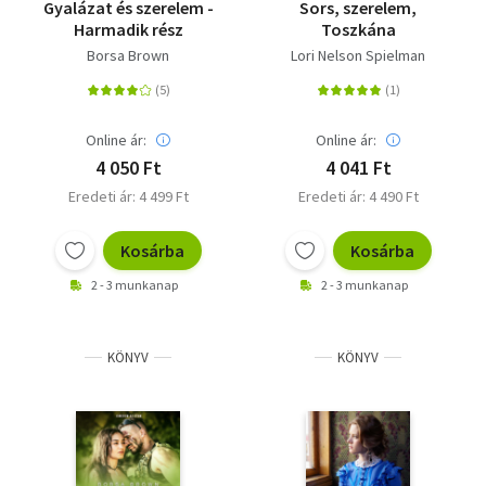
Gyalázat és szerelem -
Sors, szerelem,
Harmadik rész
Toszkána
Borsa Brown
Lori Nelson Spielman
Online ár:
Online ár:
4 050 Ft
4 041 Ft
Eredeti ár: 4 499 Ft
Eredeti ár: 4 490 Ft
Kosárba
Kosárba
2 - 3 munkanap
2 - 3 munkanap
KÖNYV
KÖNYV