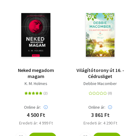
Neked megadom
Világítótorony út 16. -
magam
Cédrusliget
K. M. Holmes
Debbie Macomber
Online ár:
Online ár:
4 500 Ft
3 861 Ft
Eredeti ár: 4 999 Ft
Eredeti ár: 4 290 Ft