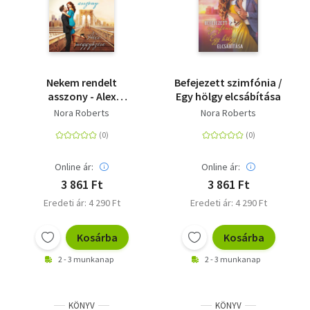
Nekem rendelt
Befejezett szimfónia /
asszony - Alex
Egy hölgy elcsábítása
meggyőzése
Nora Roberts
Nora Roberts
Online ár:
Online ár:
3 861 Ft
3 861 Ft
Eredeti ár: 4 290 Ft
Eredeti ár: 4 290 Ft
Kosárba
Kosárba
2 - 3 munkanap
2 - 3 munkanap
KÖNYV
KÖNYV