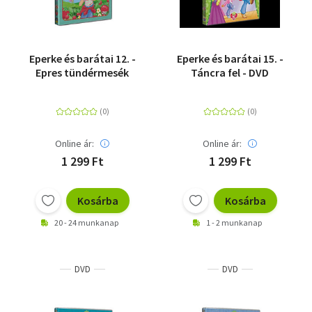
Eperke és barátai 12. -
Eperke és barátai 15. -
Epres tündérmesék
Táncra fel - DVD
Online ár:
Online ár:
1 299 Ft
1 299 Ft
Kosárba
Kosárba
20 - 24 munkanap
1 - 2 munkanap
DVD
DVD