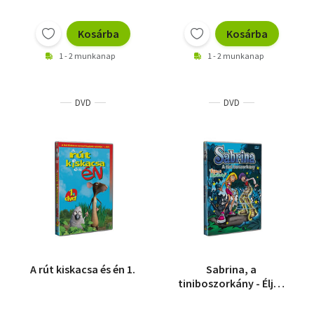
Kosárba
Kosárba
1 - 2 munkanap
1 - 2 munkanap
DVD
DVD
A rút kiskacsa és én 1.
Sabrina, a
tiniboszorkány - Éljen
a barátság! - DVD