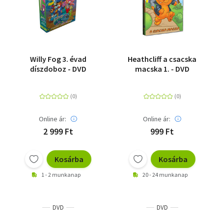
Willy Fog 3. évad
Heathcliff a csacska
díszdoboz - DVD
macska 1. - DVD
Online ár:
Online ár:
2 999 Ft
999 Ft
Kosárba
Kosárba
1 - 2 munkanap
20 - 24 munkanap
DVD
DVD