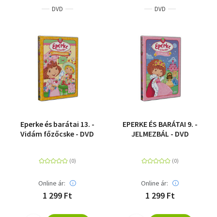
DVD
DVD
Eperke és barátai 13. -
EPERKE ÉS BARÁTAI 9. -
Vidám főzőcske - DVD
JELMEZBÁL - DVD
Online ár:
Online ár:
1 299 Ft
1 299 Ft