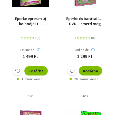
Eperke epresen új
Eperke és barátai 1. -
kalandjai 1. -
DVD - Ismerd meg
Fesztiválhercegnő -
Eperkét
DVD
Online ár:
Online ár:
1 499 Ft
1 299 Ft
Kosárba
Kosárba
1 - 2 munkanap
20 - 24 munkanap
DVD
DVD