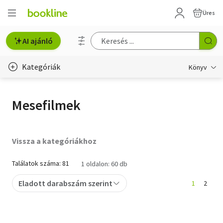
Üres
AI ajánló
Kategóriák
Könyv
Életmód, egészség
Mesefilmek
Erotika
Gyermek- és ifjúsági
Vissza a kategóriákhoz
Hobbi, szabadidő
Találatok száma: 81
1 oldalon: 60 db
Irodalom
Eladott darabszám szerint
1
2
Művészet
Szakkönyv