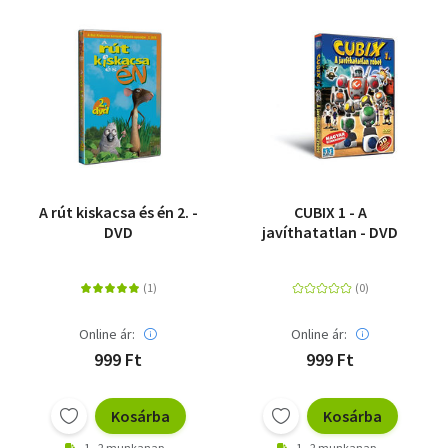
A rút kiskacsa és én 2. -
CUBIX 1 - A
DVD
javíthatatlan - DVD
Online ár:
Online ár:
999 Ft
999 Ft
Kosárba
Kosárba
1 - 2 munkanap
1 - 2 munkanap