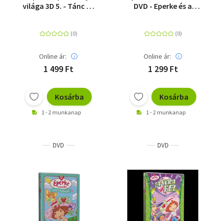
világa 3D 5. - Tánc és
DVD - Eperke és a
tánc - DVD
mesék napja - DVD
Online ár:
Online ár:
1 499 Ft
1 299 Ft
Kosárba
Kosárba
1 - 2 munkanap
1 - 2 munkanap
DVD
DVD