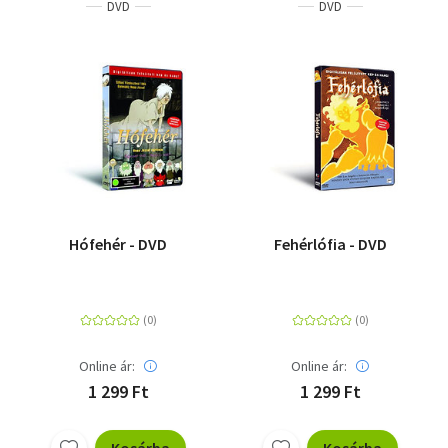
DVD
DVD
Szótár, nyelvkönyv
Tankönyv, segédkönyv
Társadalomtudomány
Természettudomány
Történelem
Hófehér - DVD
Fehérlófia - DVD
Vallás
Online ár:
Online ár:
1 299 Ft
1 299 Ft