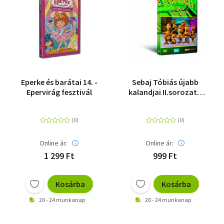
Eperke és barátai 14. -
Sebaj Tóbiás újabb
Epervirág fesztivál
kalandjai II.sorozat -
DVD
Online ár:
Online ár:
1 299 Ft
999 Ft
Kosárba
Kosárba
20 - 24 munkanap
20 - 24 munkanap