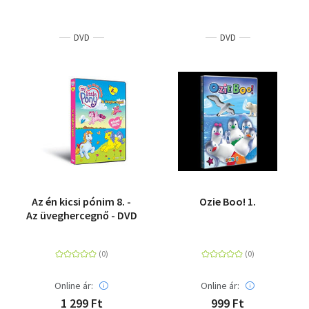
DVD
DVD
Az én kicsi pónim 8. -
Ozie Boo! 1.
Az üveghercegnő - DVD
Online ár:
Online ár:
1 299 Ft
999 Ft