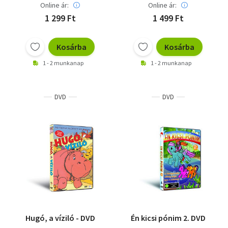
Online ár:
Online ár:
1 299 Ft
1 499 Ft
Kosárba
Kosárba
1 - 2 munkanap
1 - 2 munkanap
DVD
DVD
Hugó, a víziló - DVD
Én kicsi pónim 2. DVD