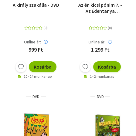
A király szakálla - DVD
Az én kicsi pónim 7. -
Az Édentanya
lázadása - DVD
Online ár:
Online ár:
999 Ft
1 299 Ft
Kosárba
Kosárba
20 - 24 munkanap
1 - 2 munkanap
DVD
DVD