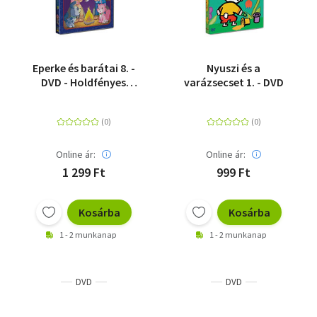
Eperke és barátai 8. -
Nyuszi és a
DVD - Holdfényes
varázsecset 1. - DVD
rejtély
Online ár:
Online ár:
1 299 Ft
999 Ft
Kosárba
Kosárba
1 - 2 munkanap
1 - 2 munkanap
DVD
DVD