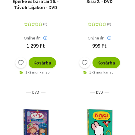
Eperke és barátai 16. -
Sissi 2. - DVD
Távoli tájakon - DVD
Online ár:
Online ár:
1 299 Ft
999 Ft
Kosárba
Kosárba
1 - 2 munkanap
1 - 2 munkanap
DVD
DVD