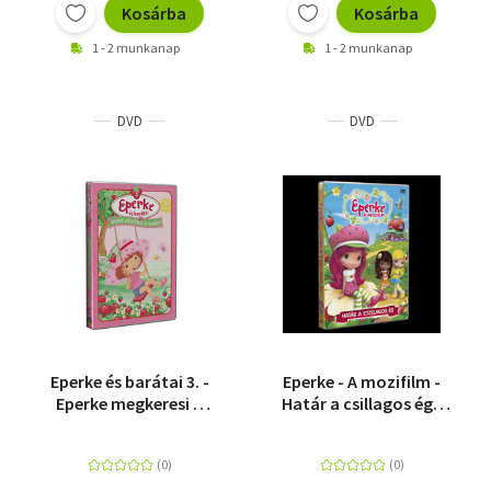
Kosárba
Kosárba
1 - 2 munkanap
1 - 2 munkanap
DVD
DVD
Eperke és barátai 3. -
Eperke - A mozifilm -
Eperke megkeresi a
Határ a csillagos ég -
tavaszt - DVD
DVD