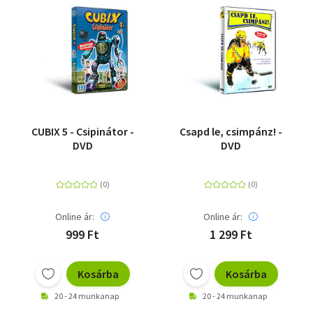
CUBIX 5 - Csipinátor -
Csapd le, csimpánz! -
DVD
DVD
Online ár:
Online ár:
999 Ft
1 299 Ft
Kosárba
Kosárba
20 - 24 munkanap
20 - 24 munkanap