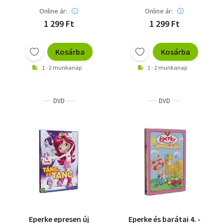
Online ár:
Online ár:
1 299 Ft
1 299 Ft
Kosárba
Kosárba
1 - 2 munkanap
1 - 2 munkanap
DVD
DVD
Eperke epresen új
Eperke és barátai 4. -