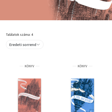
Szótár, nyelvkönyv
Tankönyv, segédkönyv
Társadalomtudomány
Találatok száma: 4
Természettudomány
Eredeti sorrend
Történelem
Vallás
KÖNYV
KÖNYV