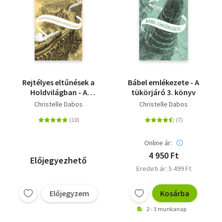
Rejtélyes eltűnések a
Bábel emlékezete - A
Holdvilágban - A
tükörjáró 3. könyv
tükörjáró 2. könyv
Christelle Dabos
Christelle Dabos
Online ár:
4 950 Ft
Előjegyezhető
Eredeti ár: 5 499 Ft
Előjegyzem
Kosárba
2 - 3 munkanap