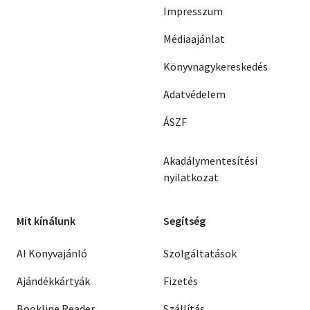
Impresszum
Médiaajánlat
Könyvnagykereskedés
Adatvédelem
ÁSZF
Akadálymentesítési
nyilatkozat
Mit kínálunk
Segítség
AI Könyvajánló
Szolgáltatások
Ajándékkártyák
Fizetés
Bookline Reader
Szállítás