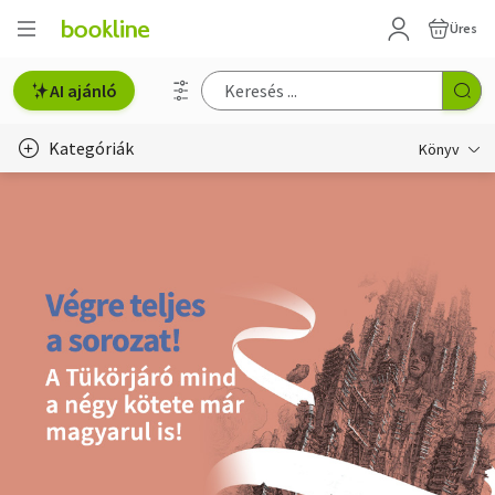
Üres
AI ajánló
Kategóriák
Könyv
Életmód, egészség
Erotika
Gyermek- és ifjúsági
Hobbi, szabadidő
Irodalom
Művészet
Szakkönyv