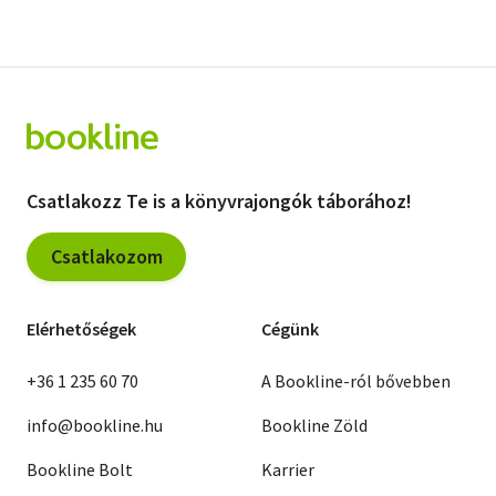
Csatlakozz Te is a könyvrajongók táborához!
Csatlakozom
Elérhetőségek
Cégünk
+36 1 235 60 70
A Bookline-ról bővebben
info@bookline.hu
Bookline Zöld
Bookline Bolt
Karrier