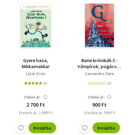
Gyere haza,
Bane krónikák 3 -
Mikkamakka!
Vámpírok, pogácsák
és Edmund Herondale
Lázár Ervin
Cassandra Clare
Online ár:
Online ár:
2 700 Ft
900 Ft
Eredeti ár: 2 999 Ft
Eredeti ár: 999 Ft
Kosárba
Kosárba