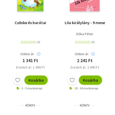
Csibike és barátai
Lila királylány - 9 mese
Dóka Péter
Online ár:
Online ár:
1 341 Ft
2 241 Ft
Eredeti ár: 1 490 Ft
Eredeti ár: 2 490 Ft
Kosárba
Kosárba
2 - 3 munkanap
10 - 14 munkanap
KÖNYV
KÖNYV