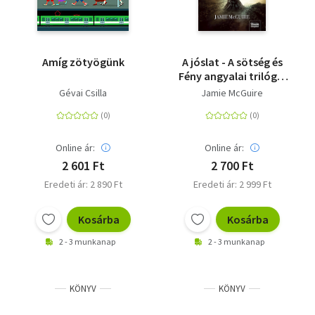
Amíg zötyögünk
A jóslat - A sötség és
Fény angyalai trilógia
második kötete -
Gévai Csilla
Jamie McGuire
Puhatáblás
Online ár:
Online ár:
2 601 Ft
2 700 Ft
Eredeti ár: 2 890 Ft
Eredeti ár: 2 999 Ft
Kosárba
Kosárba
2 - 3 munkanap
2 - 3 munkanap
KÖNYV
KÖNYV