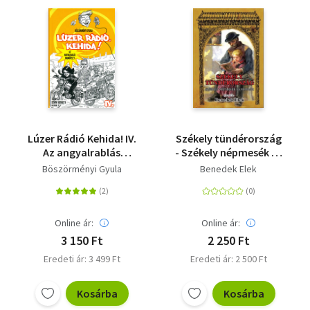
Lúzer Rádió Kehida! IV.
Székely tündérország
Az angyalrablás
- Székely népmesék és
hadművelet - Jancsó
mondák
Böszörményi Gyula
Benedek Elek
Miklós emlékére
Online ár:
Online ár:
3 150 Ft
2 250 Ft
Eredeti ár: 3 499 Ft
Eredeti ár: 2 500 Ft
Kosárba
Kosárba