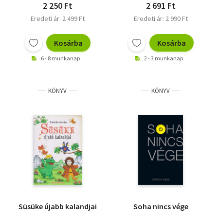
2 250 Ft
2 691 Ft
Eredeti ár: 2 499 Ft
Eredeti ár: 2 990 Ft
Kosárba
Kosárba
6 - 8 munkanap
2 - 3 munkanap
KÖNYV
KÖNYV
Süsüke újabb kalandjai
Soha nincs vége