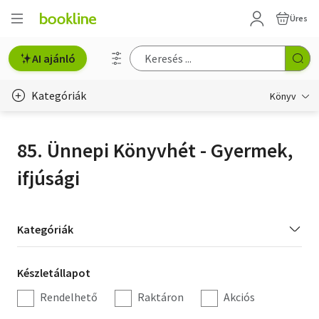
Üres
AI ajánló
Kategóriák
Könyv
Életmód, egészség
85. Ünnepi Könyvhét - Gyermek,
Erotika
ifjúsági
Gyermek- és ifjúsági
Hobbi, szabadidő
Kategória
Kategóriák
szűrés
Irodalom
Készletállapot
Készletállapot
Művészet
szűrés
Rendelhető
Raktáron
Akciós
Szakkönyv