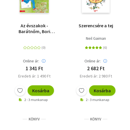
Az évszakok -
Szerencsére a tej
Barátnőm, Bori
foglalkoztató
Neil Gaiman
Online ár:
Online ár:
1 341 Ft
2 682 Ft
Eredeti ár: 1 490 Ft
Eredeti ár: 2 980 Ft
Kosárba
Kosárba
2 - 3 munkanap
2 - 3 munkanap
KÖNYV
KÖNYV