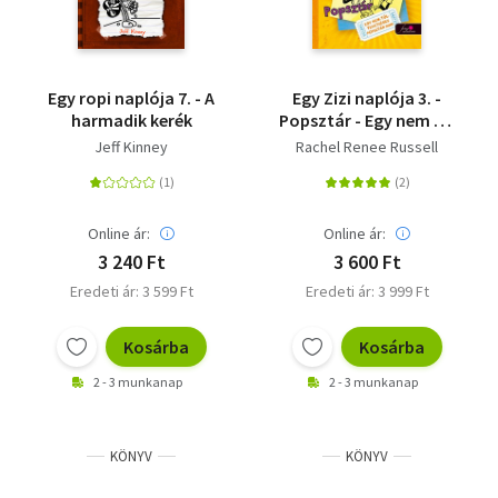
Egy ropi naplója 7. - A
Egy Zizi naplója 3. -
harmadik kerék
Popsztár - Egy nem túl
tehetséges popsztár
Jeff Kinney
Rachel Renee Russell
meséi
Online ár:
Online ár:
3 240 Ft
3 600 Ft
Eredeti ár: 3 599 Ft
Eredeti ár: 3 999 Ft
Kosárba
Kosárba
2 - 3 munkanap
2 - 3 munkanap
KÖNYV
KÖNYV