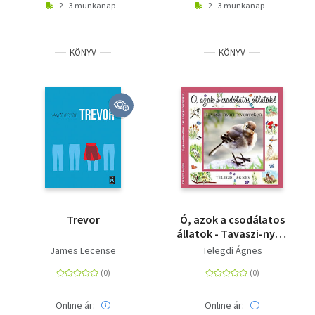
2 - 3 munkanap
2 - 3 munkanap
KÖNYV
KÖNYV
Trevor
Ó, azok a csodálatos
állatok - Tavaszi-nyári
ösvényeken
James Lecense
Telegdi Ágnes
Online ár:
Online ár: