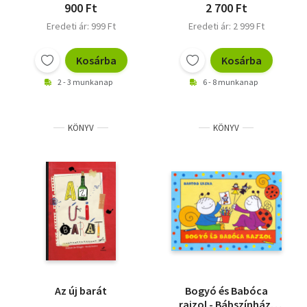
900 Ft
2 700 Ft
Eredeti ár: 999 Ft
Eredeti ár: 2 999 Ft
Kosárba
Kosárba
2 - 3 munkanap
6 - 8 munkanap
KÖNYV
KÖNYV
Az új barát
Bogyó és Babóca
rajzol - Bábszínház,