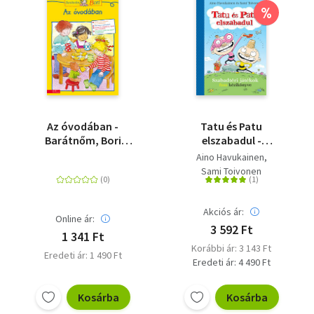
%
Az óvodában -
Tatu és Patu
Barátnőm, Bori
elszabadul -
foglalkoztató füzet
Szabadtéri játékok
Aino Havukainen
fura kézikönyve
Sami Toivonen
Akciós ár:
Online ár:
3 592 Ft
1 341 Ft
Korábbi ár: 3 143 Ft
Eredeti ár: 1 490 Ft
Eredeti ár: 4 490 Ft
Kosárba
Kosárba