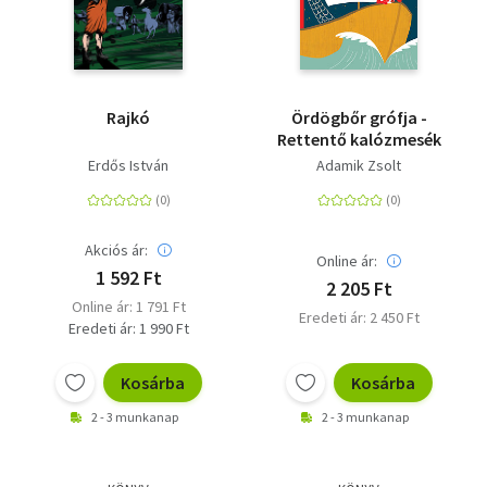
Rajkó
Ördögbőr grófja -
Rettentő kalózmesék
Erdős István
Adamik Zsolt
Akciós ár:
Online ár:
1 592 Ft
2 205 Ft
Online ár: 1 791 Ft
Eredeti ár: 2 450 Ft
Eredeti ár: 1 990 Ft
Kosárba
Kosárba
2 - 3 munkanap
2 - 3 munkanap