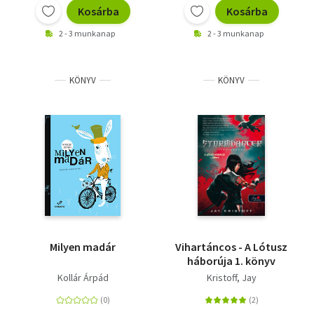
Kosárba
Kosárba
2 - 3 munkanap
2 - 3 munkanap
KÖNYV
KÖNYV
Milyen madár
Vihartáncos - A Lótusz
háborúja 1. könyv
Kollár Árpád
Kristoff, Jay