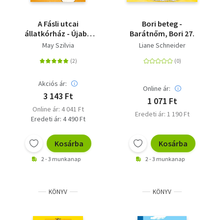
A Fásli utcai
Bori beteg -
állatkórház - Újabb
Barátnőm, Bori 27.
esetek
May Szilvia
Liane Schneider
Akciós ár:
Online ár:
3 143 Ft
1 071 Ft
Online ár: 4 041 Ft
Eredeti ár: 1 190 Ft
Eredeti ár: 4 490 Ft
Kosárba
Kosárba
2 - 3 munkanap
2 - 3 munkanap
KÖNYV
KÖNYV