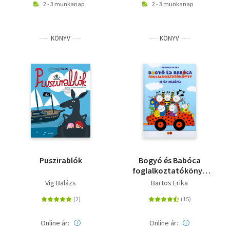
2 - 3 munkanap
2 - 3 munkanap
KÖNYV
KÖNYV
Puszirablók
Bogyó és Babóca
foglalkoztatókönyv
12 új mesével
Vig Balázs
Bartos Erika
Online ár:
Online ár: