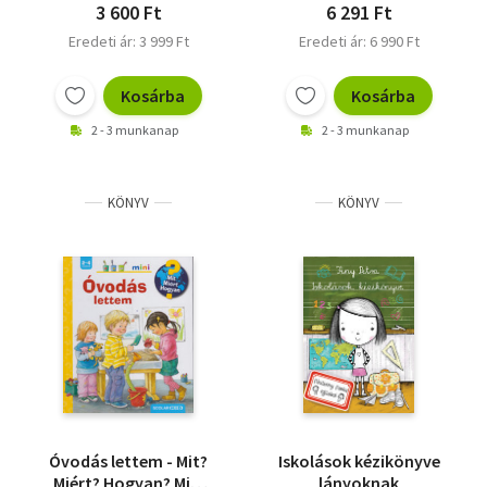
3 600 Ft
6 291 Ft
Eredeti ár: 3 999 Ft
Eredeti ár: 6 990 Ft
Kosárba
Kosárba
2 - 3 munkanap
2 - 3 munkanap
KÖNYV
KÖNYV
Óvodás lettem - Mit?
Iskolások kézikönyve
Miért? Hogyan? Mini
lányoknak