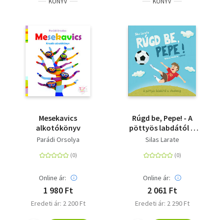
KÖNYV
KÖNYV
Mesekavics
Rúgd be, Pepe! - A
alkotókönyv
pöttyös labdától a
stadionig
Parádi Orsolya
Silas Larate
Online ár:
Online ár:
1 980 Ft
2 061 Ft
Eredeti ár: 2 200 Ft
Eredeti ár: 2 290 Ft