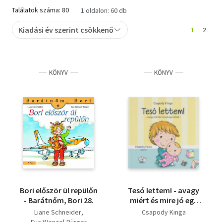
Találatok száma: 80
1 oldalon: 60 db
Szótár, nyelvkönyv
Kiadási év szerint csökkenő
1
2
Tankönyv, segédkönyv
Társadalomtudomány
KÖNYV
KÖNYV
Természettudomány
Történelem
Vallás
Bori először ül repülőn
Tesó lettem! - avagy
- Barátnőm, Bori 28.
miért és mire jó egy
kistesó
Liane Schneider
Csapody Kinga