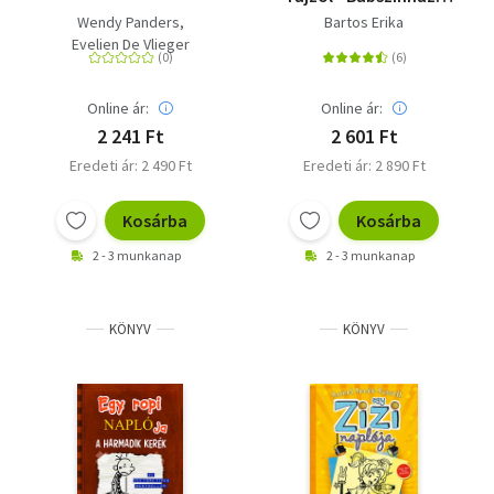
Kavicsok
Wendy Panders
Bartos Erika
Evelien De Vlieger
Online ár:
Online ár:
2 241 Ft
2 601 Ft
Eredeti ár: 2 490 Ft
Eredeti ár: 2 890 Ft
Kosárba
Kosárba
2 - 3 munkanap
2 - 3 munkanap
KÖNYV
KÖNYV