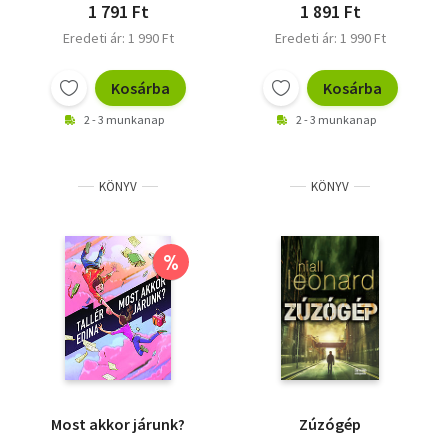
1 791 Ft
1 891 Ft
Eredeti ár: 1 990 Ft
Eredeti ár: 1 990 Ft
Kosárba
Kosárba
2 - 3 munkanap
2 - 3 munkanap
KÖNYV
KÖNYV
%
Most akkor járunk?
Zúzógép