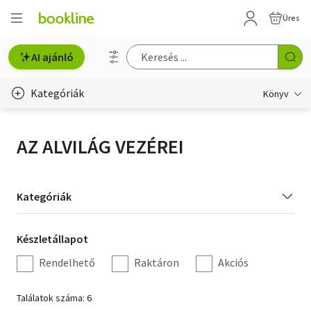
Üres
AI ajánló
Kategóriák
Könyv
Életmód, egészség
AZ ALVILÁG VEZÉREI
Erotika
Gyermek- és ifjúsági
Kategória
Kategóriák
szűrés
Hobbi, szabadidő
Készletállapot
Készletállapot
Irodalom
szűrés
Rendelhető
Raktáron
Akciós
Művészet
Találatok száma: 6
Szakkönyv