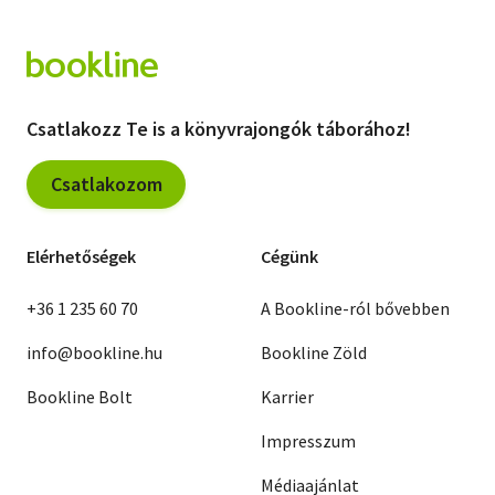
Csatlakozz Te is a könyvrajongók táborához!
Csatlakozom
Elérhetőségek
Cégünk
+36 1 235 60 70
A Bookline-ról bővebben
info@bookline.hu
Bookline Zöld
Bookline Bolt
Karrier
Impresszum
Médiaajánlat