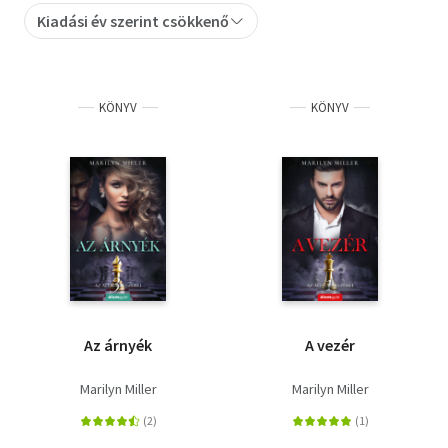
Kiadási év szerint csökkenő
Szótár, nyelvkönyv
Tankönyv, segédkönyv
KÖNYV
KÖNYV
Társadalomtudomány
Természettudomány
Történelem
Vallás
Az árnyék
A vezér
Marilyn Miller
Marilyn Miller