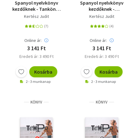
Spanyol nyelvkönyv
Spanyol nyelvkönyv
kezdőknek - Tankönyv
kezdőknek -
- A2 - B1+ - letölthető
Munkafüzet - A2 - B1
Kertész Judit
Kertész Judit
hanganyaggal
Online ár:
Online ár:
3 141 Ft
3 141 Ft
Eredeti ár: 3 490 Ft
Eredeti ár: 3 490 Ft
Kosárba
Kosárba
2 - 3 munkanap
2 - 3 munkanap
KÖNYV
KÖNYV