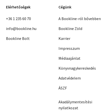
Elérhetőségek
Cégünk
+36 1 235 60 70
A Bookline-ról bővebben
info@bookline.hu
Bookline Zöld
Bookline Bolt
Karrier
Impresszum
Médiaajánlat
Könyvnagykereskedés
Adatvédelem
ÁSZF
Akadálymentesítési
nyilatkozat