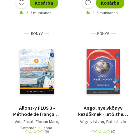
Kosárba
Kosárba
2 - 3 munkanap
2 - 3 munkanap
KÖNYV
KÖNYV
Allons-y PLUS 3 -
Angol nyelvkönyv
Méthode de français -
kezdőknek - letölthető
Francia kurzuskönyv
hanganyaggal
Vida Enikő
Florian Marx
Véges István
Báti László
(B1) - CD+letölthető
Sommer Julianna
hanganyag
Gaële Le Hannier