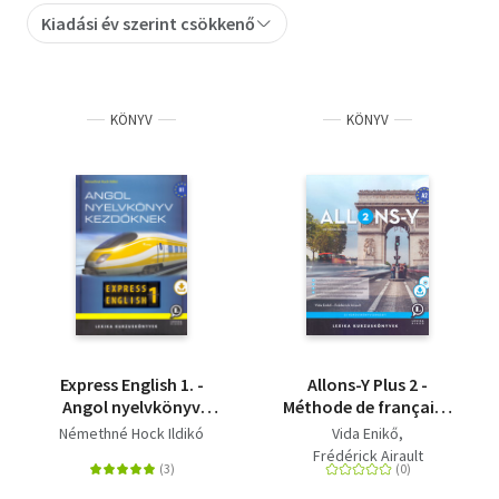
Kiadási év szerint csökkenő
Szótár, nyelvkönyv
Tankönyv, segédkönyv
KÖNYV
KÖNYV
Társadalomtudomány
Természettudomány
Történelem
Vallás
Express English 1. -
Allons-Y Plus 2 -
Angol nyelvkönyv
Méthode de français -
kezdőknek
Francia kurzuskönyv
Némethné Hock Ildikó
Vida Enikő
(A2) - +CD melléklet
Frédérick Airault