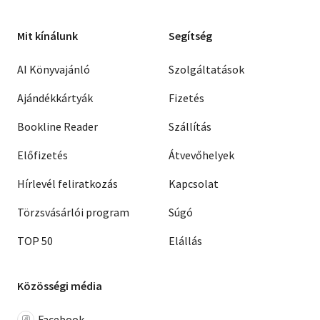
Mit kínálunk
Segítség
AI Könyvajánló
Szolgáltatások
Ajándékkártyák
Fizetés
Bookline Reader
Szállítás
Előfizetés
Átvevőhelyek
Hírlevél feliratkozás
Kapcsolat
Törzsvásárlói program
Súgó
TOP 50
Elállás
Közösségi média
Facebook