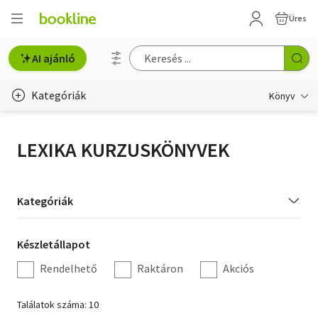
Üres
AI ajánló
Kategóriák
Könyv
Életmód, egészség
LEXIKA KURZUSKÖNYVEK
Erotika
Gyermek- és ifjúsági
Kategória
Kategóriák
szűrés
Hobbi, szabadidő
Készletállapot
Készletállapot
Irodalom
szűrés
Rendelhető
Raktáron
Akciós
Művészet
Találatok száma: 10
Szakkönyv