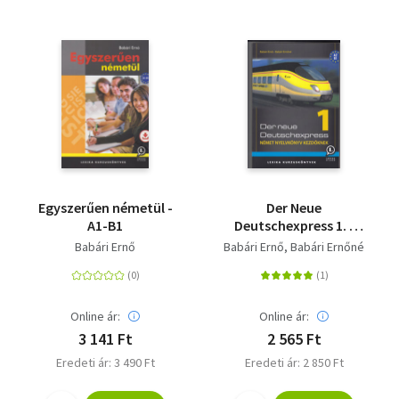
Egyszerűen németül -
Der Neue
A1-B1
Deutschexpress 1. -
Német nyelvkönyv
Babári Ernő
Babári Ernő
Babári Ernőné
kezdőknek
Online ár:
Online ár:
3 141 Ft
2 565 Ft
Eredeti ár: 3 490 Ft
Eredeti ár: 2 850 Ft