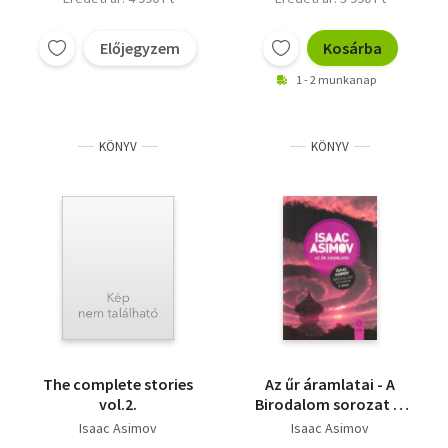
Előjegyzem
Kosárba
1 - 2 munkanap
KÖNYV
KÖNYV
The complete stories
Az űr áramlatai - A
vol.2.
Birodalom sorozat 2.
kötete
Isaac Asimov
Isaac Asimov