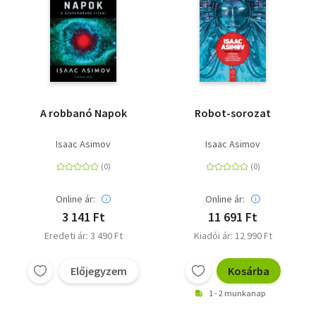
A robbanó Napok
Robot-sorozat
Isaac Asimov
Isaac Asimov
Online ár:
Online ár:
3 141 Ft
11 691 Ft
Eredeti ár: 3 490 Ft
Kiadói ár: 12 990 Ft
Előjegyzem
Kosárba
1 - 2 munkanap