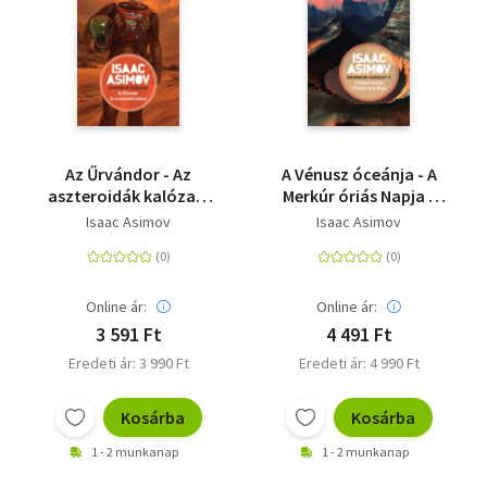
Az Űrvándor - Az
A Vénusz óceánja - A
aszteroidák kalózai -
Merkúr óriás Napja -
Űrvándor-sorozat
Űrvándor-sorozat II.
Isaac Asimov
Isaac Asimov
Online ár:
Online ár:
3 591 Ft
4 491 Ft
Eredeti ár: 3 990 Ft
Eredeti ár: 4 990 Ft
Kosárba
Kosárba
1 - 2 munkanap
1 - 2 munkanap