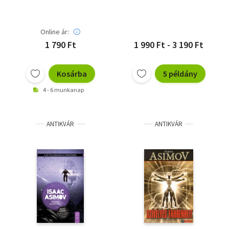
Online ár:
1 790 Ft
1 990 Ft - 3 190 Ft
Kosárba
5 példány
4 - 6 munkanap
ANTIKVÁR
ANTIKVÁR