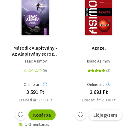
Második Alapítvány -
Azazel
Az Alapítvány sorozat
5. kötete
Isaac Asimov
Isaac Asimov
Online ár:
Online ár:
3 591 Ft
2 691 Ft
Eredeti ár: 3 990 Ft
Eredeti ár: 2 990 Ft
Kosárba
Előjegyzem
1 - 2 munkanap