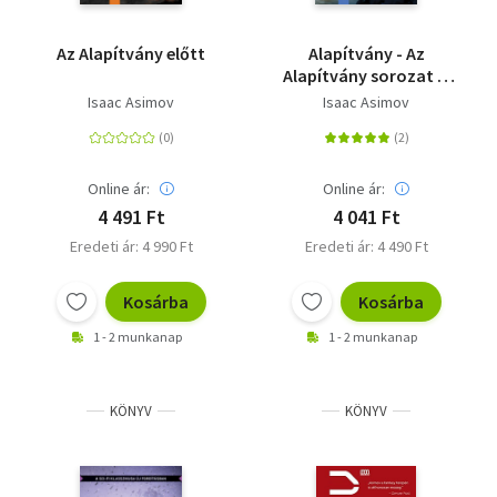
Az Alapítvány előtt
Alapítvány - Az
Alapítvány sorozat 3.
kötete - Új fordítás
Isaac Asimov
Isaac Asimov
Online ár:
Online ár:
4 491 Ft
4 041 Ft
Eredeti ár: 4 990 Ft
Eredeti ár: 4 490 Ft
Kosárba
Kosárba
1 - 2 munkanap
1 - 2 munkanap
KÖNYV
KÖNYV