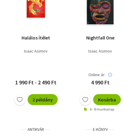
Halálos ítélet
Nightfall One
Isaac Asimov
Isaac Asimov
Online ár:
1 990 Ft - 2 490 Ft
4 990 Ft
2 példány
Kosárba
6 - 8 munkanap
ANTIKVÁR
E-KÖNYV