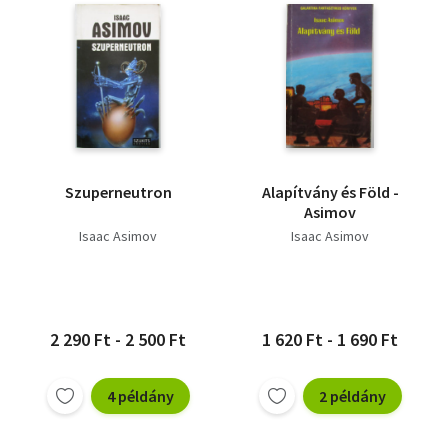
Szuperneutron
Alapítvány és Föld -
Asimov
Isaac Asimov
Isaac Asimov
2 290 Ft - 2 500 Ft
1 620 Ft - 1 690 Ft
4 példány
2 példány