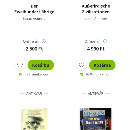
Der
Außerirdische
Zweihundertjährige
Zivilisationen
Isaac Asimov
Isaac Asimov
Online ár:
Online ár:
2 500 Ft
4 990 Ft
Kosárba
Kosárba
6 - 8 munkanap
6 - 8 munkanap
ANTIKVÁR
ANTIKVÁR