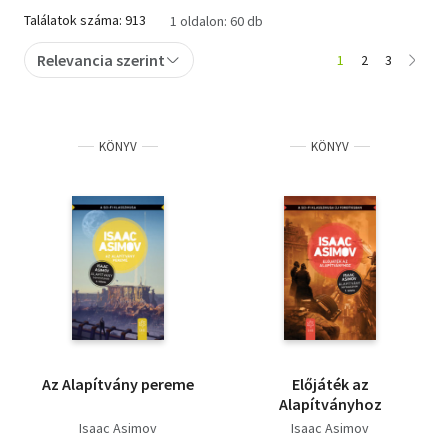
Találatok száma: 913
1 oldalon: 60 db
Szótár, nyelvkönyv
Relevancia szerint
1
2
3
Tankönyv, segédkönyv
Társadalomtudomány
KÖNYV
KÖNYV
Természettudomány
Történelem
Vallás
Az Alapítvány pereme
Előjáték az
Alapítványhoz
Isaac Asimov
Isaac Asimov