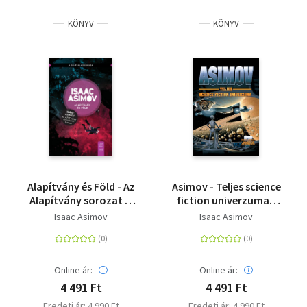
KÖNYV
KÖNYV
Alapítvány és Föld - Az
Asimov - Teljes science
Alapítvány sorozat 7.
fiction univerzuma -
kötete
Encyclopedia
Isaac Asimov
Isaac Asimov
Galactica 7.
Online ár:
Online ár:
4 491 Ft
4 491 Ft
Eredeti ár: 4 990 Ft
Eredeti ár: 4 990 Ft