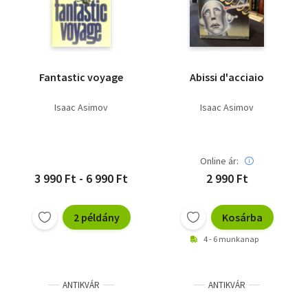
Fantastic voyage
Abissi d'acciaio
Isaac Asimov
Isaac Asimov
Online ár:
3 990 Ft - 6 990 Ft
2 990 Ft
2 példány
Kosárba
4 - 6 munkanap
ANTIKVÁR
ANTIKVÁR