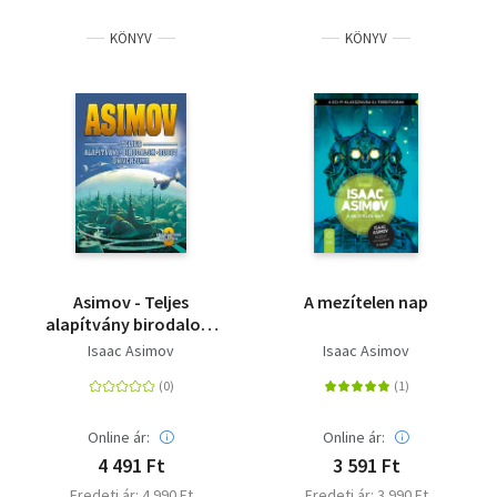
KÖNYV
KÖNYV
Asimov - Teljes
A mezítelen nap
alapítvány birodalom
robot univerzuma -
Isaac Asimov
Isaac Asimov
Encyclopedia
Galactica 3.
Online ár:
Online ár:
4 491 Ft
3 591 Ft
Eredeti ár: 4 990 Ft
Eredeti ár: 3 990 Ft