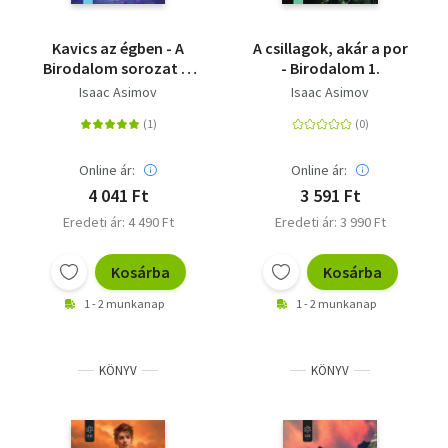
Kavics az égben - A
A csillagok, akár a por
Birodalom sorozat 3.
- Birodalom 1.
kötete
Isaac Asimov
Isaac Asimov
Online ár:
Online ár:
4 041 Ft
3 591 Ft
Eredeti ár: 4 490 Ft
Eredeti ár: 3 990 Ft
Kosárba
Kosárba
1 - 2 munkanap
1 - 2 munkanap
KÖNYV
KÖNYV