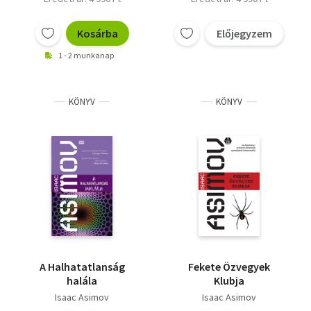
Kosárba
Előjegyzem
1 - 2 munkanap
KÖNYV
KÖNYV
A Halhatatlanság
Fekete Özvegyek
halála
Klubja
Isaac Asimov
Isaac Asimov