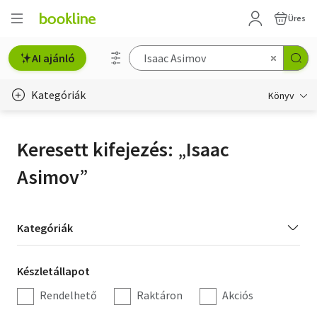
Üres
AI ajánló
Kategóriák
Könyv
Életmód, egészség
Keresett kifejezés:
Isaac
Erotika
Asimov
Gyermek- és ifjúsági
Hobbi, szabadidő
Kategória
Kategóriák
szűrés
Irodalom
Készletállapot
Készletállapot
Művészet
szűrés
Rendelhető
Raktáron
Akciós
Szakkönyv