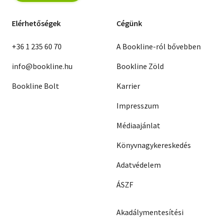
Elérhetőségek
Cégünk
+36 1 235 60 70
A Bookline-ról bővebben
info@bookline.hu
Bookline Zöld
Bookline Bolt
Karrier
Impresszum
Médiaajánlat
Könyvnagykereskedés
Adatvédelem
ÁSZF
Akadálymentesítési