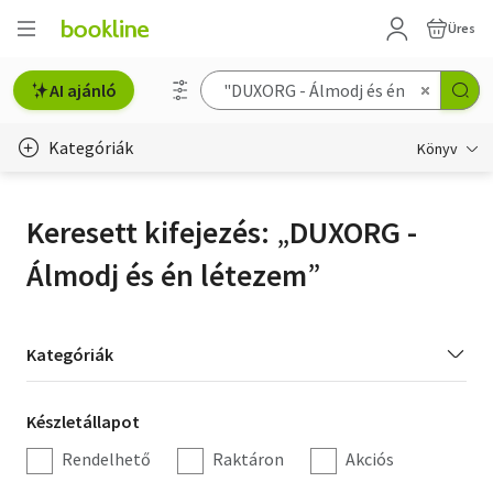
Üres
AI ajánló
Kategóriák
Könyv
Életmód, egészség
Keresett kifejezés:
DUXORG -
Erotika
Álmodj és én létezem
Gyermek- és ifjúsági
Hobbi, szabadidő
Kategória
Kategóriák
szűrés
Irodalom
Készletállapot
Készletállapot
Művészet
szűrés
Rendelhető
Raktáron
Akciós
Szakkönyv