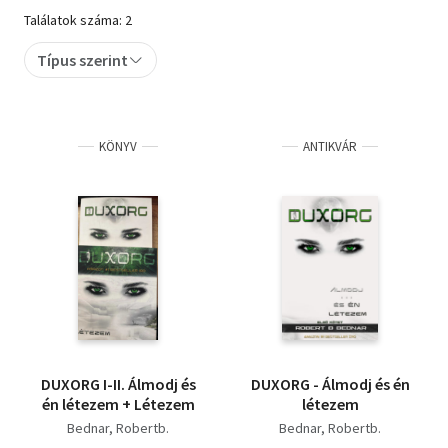
Találatok száma: 2
Szótár, nyelvkönyv
Típus szerint
Tankönyv, segédkönyv
Társadalomtudomány
KÖNYV
ANTIKVÁR
Természettudomány
Történelem
Vallás
DUXORG I-II. Álmodj és
DUXORG - Álmodj és én
én létezem + Létezem
létezem
Bednar, Robertb.
Bednar, Robertb.