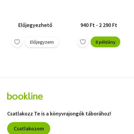
Előjegyezhető
940 Ft - 2 290 Ft
Előjegyzem
8 példány
Csatlakozz Te is a könyvrajongók táborához!
Csatlakozom