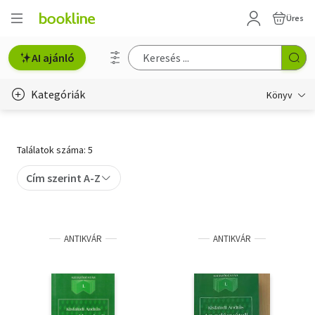
Üres
AI ajánló
Kategóriák
Könyv
Életmód, egészség
Találatok száma: 5
Erotika
Cím szerint A-Z
Gyermek- és ifjúsági
Hobbi, szabadidő
ANTIKVÁR
ANTIKVÁR
Irodalom
Művészet
Szakkönyv