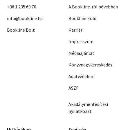
+36 1 235 60 70
A Bookline-ról bővebben
info@bookline.hu
Bookline Zöld
Bookline Bolt
Karrier
Impresszum
Médiaajánlat
Könyvnagykereskedés
Adatvédelem
ÁSZF
Akadálymentesítési
nyilatkozat
Mit kínálunk
Segítség