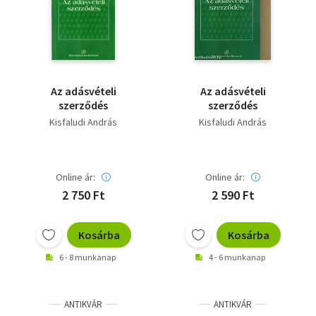
Szótár, nyelvkönyv
Tankönyv, segédkönyv
Társadalomtudomány
Az adásvételi
Az adásvételi
szerződés
szerződés
Természettudomány
Kisfaludi András
Kisfaludi András
Történelem
Vallás
Online ár:
Online ár:
2 750 Ft
2 590 Ft
Kosárba
Kosárba
6 - 8 munkanap
4 - 6 munkanap
ANTIKVÁR
ANTIKVÁR