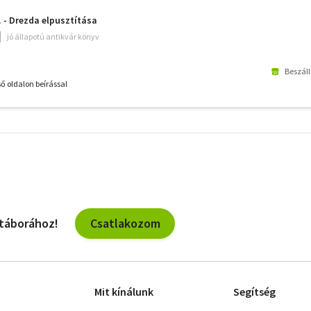
. - Drezda elpusztítása
jó állapotú antikvár könyv
Beszáll
ő oldalon beírással
További
szűrők
Csatlakozom
 táborához!
Mit kínálunk
Segítség