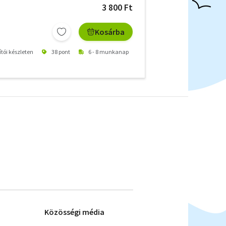
3 800 Ft
Kosárba
ítói készleten
38 pont
6 - 8 munkanap
Közösségi média