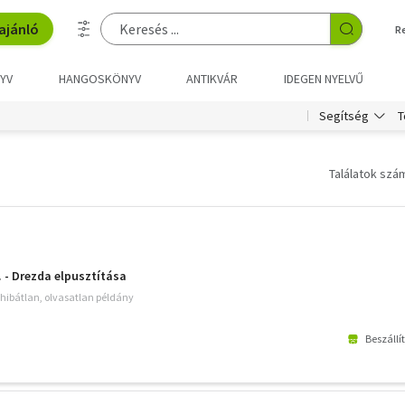
ajánló
R
YV
HANGOSKÖNYV
ANTIKVÁR
IDEGEN NYELVŰ
T
Segítség
Találatok szám
. - Drezda elpusztítása
hibátlan, olvasatlan példány
Beszállí