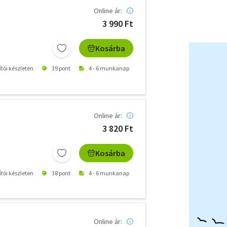
Online ár:
3 990 Ft
Kosárba
ítói készleten
39 pont
4 - 6 munkanap
Online ár:
3 820 Ft
Kosárba
ítói készleten
38 pont
4 - 6 munkanap
Online ár: