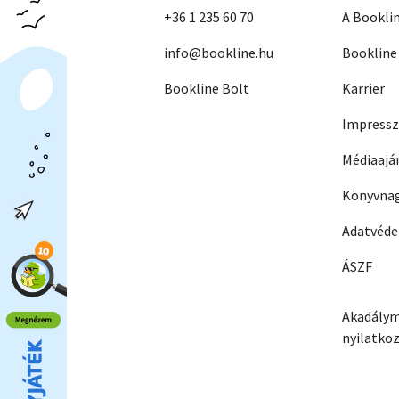
+36 1 235 60 70
A Bookli
info@bookline.hu
Bookline
Bookline Bolt
Karrier
Impress
Médiaajá
Könyvnag
Adatvéd
ÁSZF
Akadálym
nyilatko