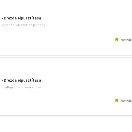
. - Drezda elpusztítása
hibátlan, olvasatlan példány
Beszáll
. - Drezda elpusztítása
jó állapotú antikvár könyv
Beszáll