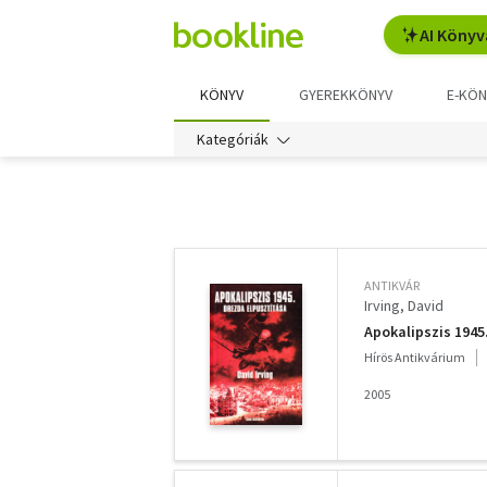
AI Könyv
KÖNYV
GYEREKKÖNYV
E-KÖN
Kategóriák
További
szűrők
ANTIKVÁR
Irving, David
Apokalipszis 1945
Hírös Antikvárium
2005