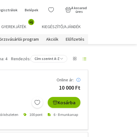
A kosarad
egisztrálok
Belépek
üres
új
GYEREKJÁTÉK
KIEGÉSZÍTŐ/AJÁNDÉK
örzsvásárlói program
Akciók
Előfizetés
a: 4
Rendezés:
Cím szerint A-Z
Online ár:
10 000 Ft
Kosárba
tói készleten
100 pont
6 - 8 munkanap