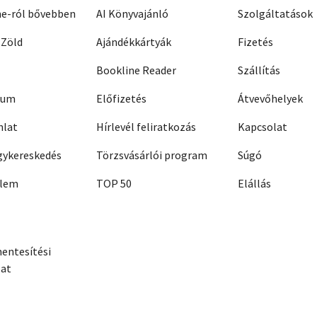
ne-ról bővebben
AI Könyvajánló
Szolgáltatások
 Zöld
Ajándékkártyák
Fizetés
Bookline Reader
Szállítás
zum
Előfizetés
Átvevőhelyek
nlat
Hírlevél feliratkozás
Kapcsolat
ykereskedés
Törzsvásárlói program
Súgó
elem
TOP 50
Elállás
entesítési
zat