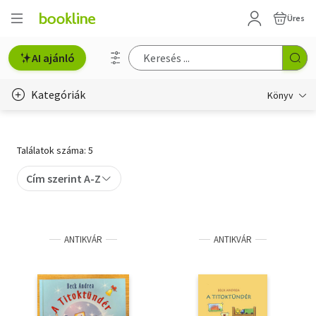
Üres
AI ajánló
Kategóriák
Könyv
Életmód, egészség
Találatok száma: 5
Erotika
Cím szerint A-Z
Gyermek- és ifjúsági
Hobbi, szabadidő
ANTIKVÁR
ANTIKVÁR
Irodalom
Művészet
Szakkönyv