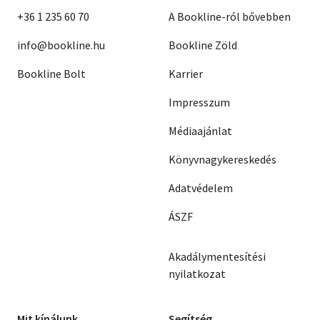
+36 1 235 60 70
A Bookline-ról bővebben
info@bookline.hu
Bookline Zöld
Bookline Bolt
Karrier
Impresszum
Médiaajánlat
Könyvnagykereskedés
Adatvédelem
ÁSZF
Akadálymentesítési
nyilatkozat
Mit kínálunk
Segítség