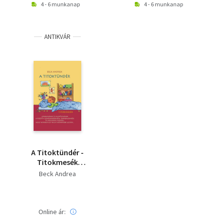
4 - 6 munkanap
4 - 6 munkanap
ANTIKVÁR
A Titoktündér -
Titokmesék
gyerekeknek és
Beck Andrea
felnőtteknek, hogy
minden egy kicsit
könnyebb legyen
Online ár: