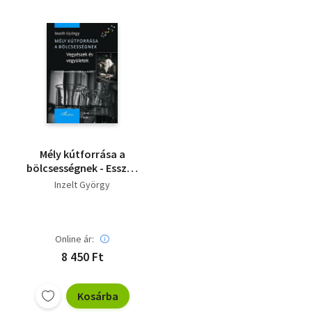
Mély kútforrása a
bölcsességnek - Esszék
a természettudomány
Inzelt György
világából.
Online ár:
8 450 Ft
Kosárba