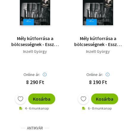
Szótár, nyelvkönyv
Tankönyv, segédkönyv
Társadalomtudomány
Mély kútforrása a
Mély kútforrása a
bölcsességnek - Esszék
bölcsességnek - Esszék
Természettudomány
a természettudomány
a természettudomány
Inzelt György
Inzelt György
világából.
világából.
Történelem
Vallás
Online ár:
Online ár:
8 290 Ft
8 190 Ft
Kosárba
Kosárba
4 - 6 munkanap
6 - 8 munkanap
ANTIKVÁR