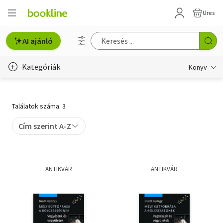
Üres
AI ajánló
Kategóriák
Könyv
Életmód, egészség
Találatok száma: 3
Erotika
Cím szerint A-Z
Gyermek- és ifjúsági
Hobbi, szabadidő
ANTIKVÁR
ANTIKVÁR
Irodalom
Művészet
Szakkönyv