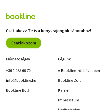
Csatlakozz Te is a könyvrajongók táborához!
Csatlakozom
Elérhetőségek
Cégünk
+36 1 235 60 70
A Bookline-ról bővebben
info@bookline.hu
Bookline Zöld
Bookline Bolt
Karrier
Impresszum
Médiaajánlat