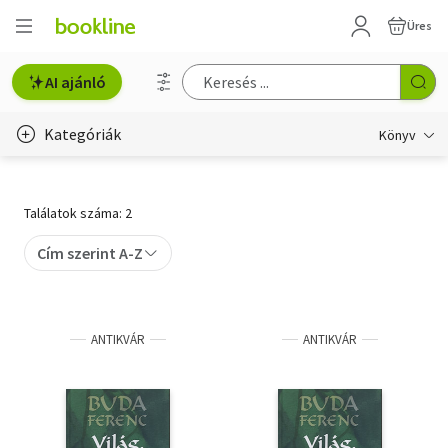
Üres
AI ajánló
Kategóriák
Könyv
Életmód, egészség
Találatok száma: 2
Erotika
Cím szerint A-Z
Gyermek- és ifjúsági
Hobbi, szabadidő
ANTIKVÁR
ANTIKVÁR
Irodalom
Művészet
Szakkönyv