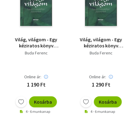
Szótár, nyelvkönyv
Tankönyv, segédkönyv
Társadalomtudomány
Világ, világom - Egy
Világ, világom - Egy
kéziratos könyv
kéziratos könyv
Természettudomány
fejezeteiből
fejezeteiből
Buda Ferenc
Buda Ferenc
Történelem
Vallás
Online ár:
Online ár:
1 190 Ft
1 290 Ft
Kosárba
Kosárba
4 - 6 munkanap
4 - 6 munkanap