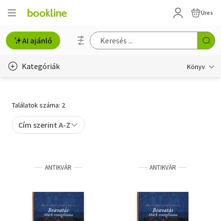
Üres
AI ajánló
Kategóriák
Könyv
Életmód, egészség
Találatok száma: 2
Erotika
Cím szerint A-Z
Gyermek- és ifjúsági
Hobbi, szabadidő
ANTIKVÁR
ANTIKVÁR
Irodalom
Művészet
Szakkönyv