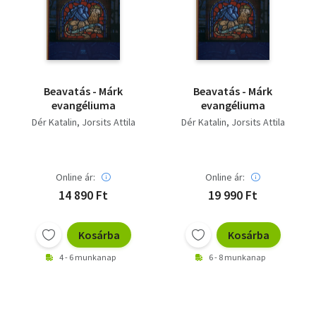
Szótár, nyelvkönyv
Tankönyv, segédkönyv
Társadalomtudomány
Beavatás - Márk
Beavatás - Márk
evangéliuma
evangéliuma
Természettudomány
Dér Katalin
Jorsits Attila
Dér Katalin
Jorsits Attila
Történelem
Vallás
Online ár:
Online ár:
14 890 Ft
19 990 Ft
Kosárba
Kosárba
4 - 6 munkanap
6 - 8 munkanap