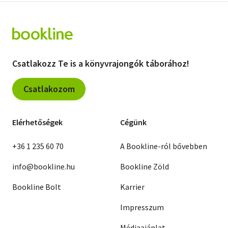
Csatlakozz Te is a könyvrajongók táborához!
Csatlakozom
Elérhetőségek
Cégünk
+36 1 235 60 70
A Bookline-ról bővebben
info@bookline.hu
Bookline Zöld
Bookline Bolt
Karrier
Impresszum
Médiaajánlat