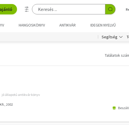
ajánló
R
YV
HANGOSKÖNYV
ANTIKVÁR
IDEGEN NYELVŰ
T
Segítség
Találatok szám
jó állapotú antikvár könyv
Kft., 2002
Beszáll