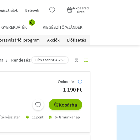
A kosarad
egisztrálok
Belépek
üres
új
GYEREKJÁTÉK
KIEGÉSZÍTŐ/AJÁNDÉK
örzsvásárlói program
Akciók
Előfizetés
a: 3
Rendezés:
Cím szerint A-Z
Online ár:
1 190 Ft
Kosárba
ítói készleten
11 pont
6 - 8 munkanap