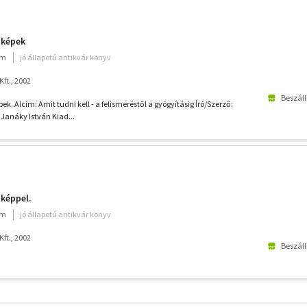
t képek
um
jó állapotú antikvár könyv
Kft., 2002
Beszáll
ek. Alcím: Amit tudni kell - a felismeréstől a gyógyításig Író/Szerző:
 Janáky István Kiad...
 képpel.
um
jó állapotú antikvár könyv
Kft., 2002
Beszáll
További
szűrők