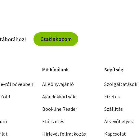
Csatlakozom
 táborához!
Mit kínálunk
Segítség
ne-ról bővebben
AI Könyvajánló
Szolgáltatások
 Zöld
Ajándékkártyák
Fizetés
Bookline Reader
Szállítás
zum
Előfizetés
Átvevőhelyek
nlat
Hírlevél feliratkozás
Kapcsolat