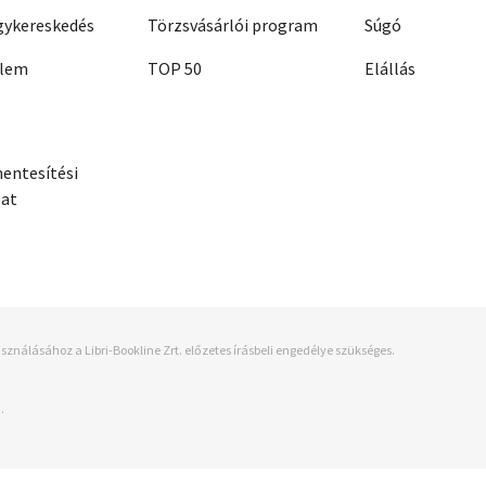
ykereskedés
Törzsvásárlói program
Súgó
elem
TOP 50
Elállás
entesítési
zat
sználásához a Libri-Bookline Zrt. előzetes írásbeli engedélye szükséges.
.