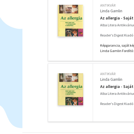
ANTIKVÁR
Linda Gamlin
Az allergia - Sajá
Alba Litera Antikvári
Reader's Digest Kiadó 
Képgarancia, saját kép
Linda Gamlin Fordító:
ANTIKVÁR
Linda Gamlin
Az allergia - Saját
Alba Litera Antikvári
Reader's Digest Kiadó 