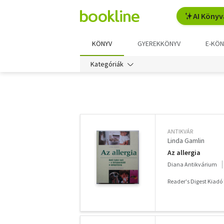
AI Könyv
KÖNYV
GYEREKKÖNYV
E-KÖN
Kategóriák
További
szűrők
ANTIKVÁR
Linda Gamlin
Az allergia
Diana Antikvárium
Reader's Digest Kiadó 