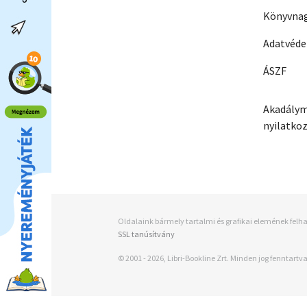
Könyvnag
Adatvéd
ÁSZF
Akadálym
nyilatko
Oldalaink bármely tartalmi és grafikai elemének felha
SSL tanúsítvány
© 2001 - 2026, Libri-Bookline Zrt. Minden jog fenntartva