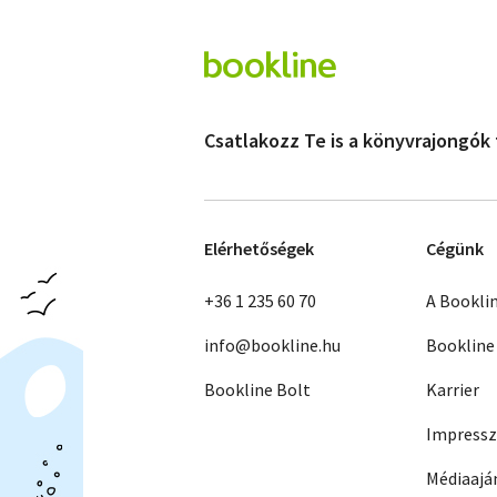
Csatlakozz Te is a könyvrajongók
Elérhetőségek
Cégünk
+36 1 235 60 70
A Bookli
info@bookline.hu
Bookline
Bookline Bolt
Karrier
Impress
Médiaajá