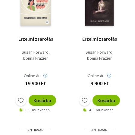
Szótár, nyelvkönyv
Tankönyv, segédkönyv
Társadalomtudomány
Érzelmi zsarolás
Érzelmi zsarolás
Természettudomány
Susan Forward
Susan Forward
Donna Frazier
Donna Frazier
Történelem
Vallás
Online ár:
Online ár:
19 900 Ft
9 900 Ft
Kosárba
Kosárba
6 - 8 munkanap
4 - 6 munkanap
ANTIKVÁR
ANTIKVÁR