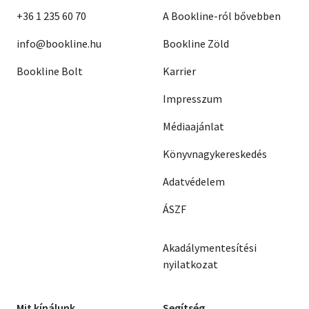
+36 1 235 60 70
A Bookline-ról bővebben
info@bookline.hu
Bookline Zöld
Bookline Bolt
Karrier
Impresszum
Médiaajánlat
Könyvnagykereskedés
Adatvédelem
ÁSZF
Akadálymentesítési
nyilatkozat
Mit kínálunk
Segítség