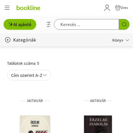
Üres
AI ajánló
Kategóriák
Könyv
Életmód, egészség
Találatok száma: 5
Erotika
Cím szerint A-Z
Gyermek- és ifjúsági
Hobbi, szabadidő
ANTIKVÁR
ANTIKVÁR
Irodalom
Művészet
Szakkönyv