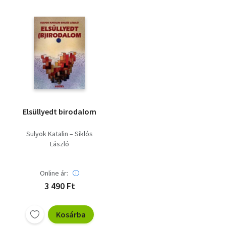
Elsüllyedt birodalom
Sulyok Katalin – Siklós
László
Online ár:
3 490 Ft
Kosárba