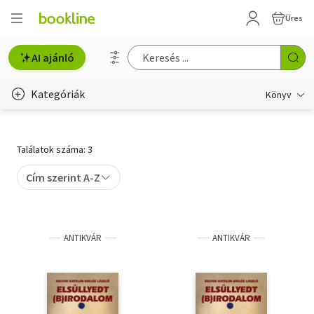
Üres
AI ajánló
Kategóriák
Könyv
Életmód, egészség
Találatok száma: 3
Erotika
Cím szerint A-Z
Gyermek- és ifjúsági
Hobbi, szabadidő
ANTIKVÁR
ANTIKVÁR
Irodalom
Művészet
Szakkönyv