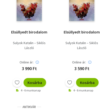
Szótár, nyelvkönyv
Tankönyv, segédkönyv
Társadalomtudomány
Elsüllyedt birodalom
Elsüllyedt birodalom
Természettudomány
Sulyok Katalin – Siklós
Sulyok Katalin – Siklós
László
László
Történelem
Vallás
Online ár:
Online ár:
3 990 Ft
3 590 Ft
Kosárba
Kosárba
4 - 6 munkanap
4 - 6 munkanap
ANTIKVÁR