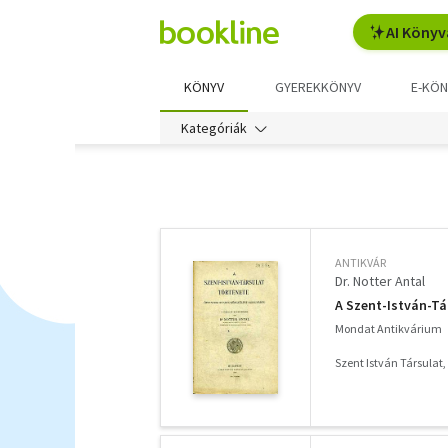
AI Könyv
KÖNYV
GYEREKKÖNYV
E-KÖN
Kategóriák
További
szűrők
ANTIKVÁR
Dr. Notter Antal
A Szent-István-Tá
Mondat Antikvárium
Szent István Társulat,