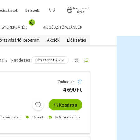
A kosarad
egisztrálok
Belépek
üres
új
GYEREKJÁTÉK
KIEGÉSZÍTŐ/AJÁNDÉK
örzsvásárlói program
Akciók
Előfizetés
a: 2
Rendezés:
Cím szerint A-Z
Online ár:
4 690 Ft
Kosárba
ítói készleten
46 pont
6 - 8 munkanap