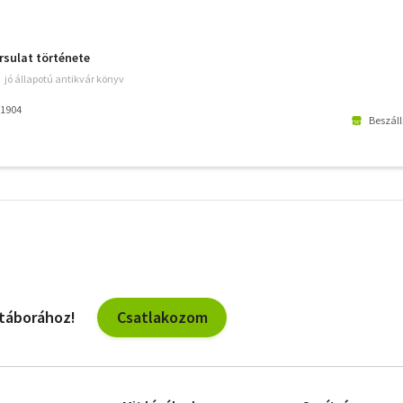
rsulat története
jó állapotú antikvár könyv
 1904
Beszáll
További
szűrők
Csatlakozom
 táborához!