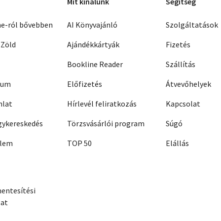
Mit kínálunk
Segítség
ne-ról bővebben
AI Könyvajánló
Szolgáltatások
 Zöld
Ajándékkártyák
Fizetés
Bookline Reader
Szállítás
zum
Előfizetés
Átvevőhelyek
nlat
Hírlevél feliratkozás
Kapcsolat
ykereskedés
Törzsvásárlói program
Súgó
elem
TOP 50
Elállás
entesítési
zat