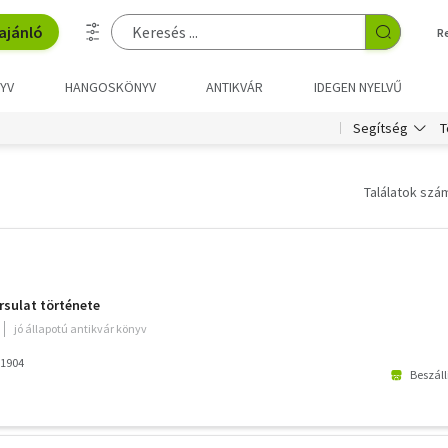
ajánló
R
YV
HANGOSKÖNYV
ANTIKVÁR
IDEGEN NYELVŰ
T
Segítség
Találatok szám
rsulat története
jó állapotú antikvár könyv
 1904
Beszáll