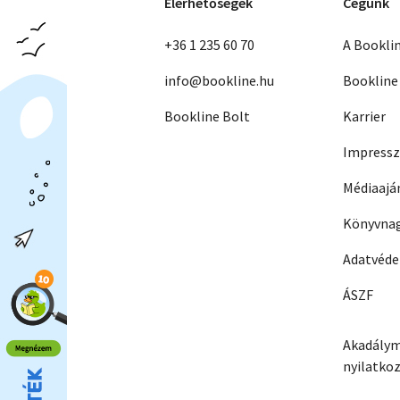
Elérhetőségek
Cégünk
+36 1 235 60 70
A Bookli
info@bookline.hu
Bookline
Bookline Bolt
Karrier
Impress
Médiaajá
Könyvnag
Adatvéd
ÁSZF
Akadálym
nyilatko