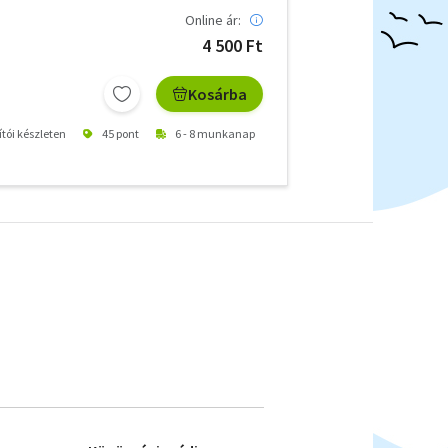
Online ár:
4 500 Ft
Kosárba
ítói készleten
45 pont
6 - 8 munkanap