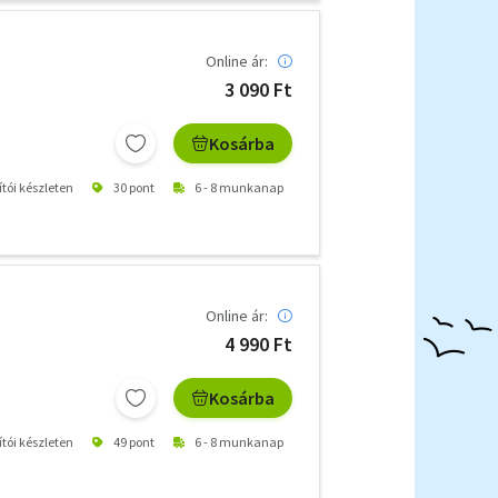
Online ár:
3 090 Ft
Kosárba
ítói készleten
30 pont
6 - 8 munkanap
Online ár:
4 990 Ft
Kosárba
ítói készleten
49 pont
6 - 8 munkanap