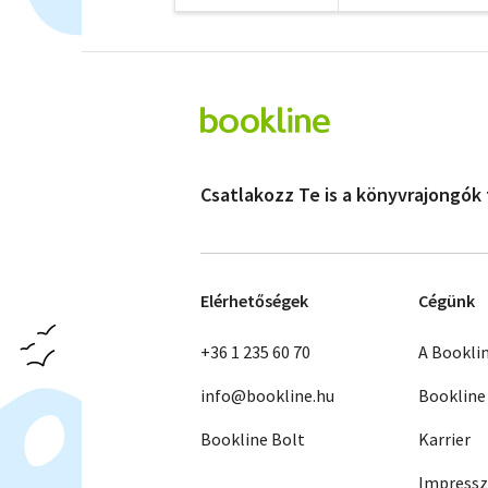
Csatlakozz Te is a könyvrajongók
Elérhetőségek
Cégünk
+36 1 235 60 70
A Bookli
info@bookline.hu
Bookline
Bookline Bolt
Karrier
Impress