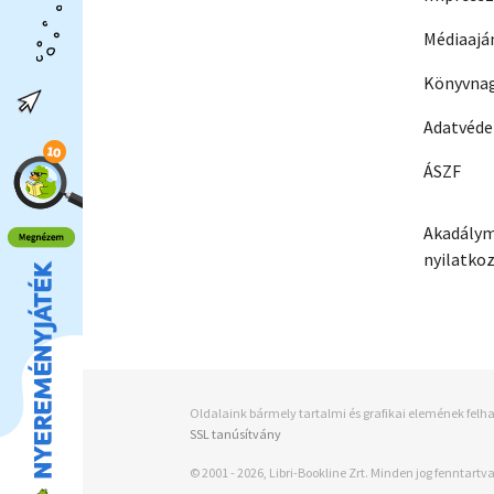
Médiaajá
Könyvnag
Adatvéd
ÁSZF
Akadálym
nyilatko
Oldalaink bármely tartalmi és grafikai elemének felha
SSL tanúsítvány
© 2001 - 2026, Libri-Bookline Zrt. Minden jog fenntartva