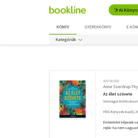
AI Könyv
KÖNYV
GYEREKKÖNYV
E-KÖN
Kategóriák
További
szűrők
ANTIKVÁR
Anne Sverdrup-Th
Az élet szövete
Vonnegut Antikváriu
HVG Könyvek kiadó, 2
Emberként képesek va
rejlik: ha nem vagyunk