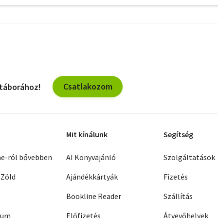
További
szűrők
Csatlakozom
 táborához!
Mit kínálunk
Segítség
ne-ról bővebben
AI Könyvajánló
Szolgáltatások
 Zöld
Ajándékkártyák
Fizetés
Bookline Reader
Szállítás
zum
Előfizetés
Átvevőhelyek