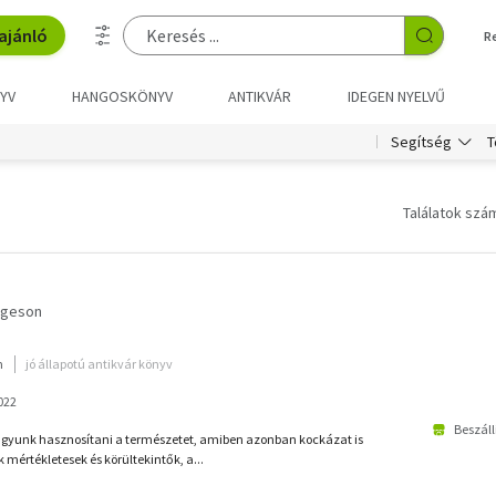
ajánló
R
YV
HANGOSKÖNYV
ANTIKVÁR
IDEGEN NYELVŰ
T
Segítség
Találatok szám
ygeson
m
jó állapotú antikvár könyv
022
Beszáll
gyunk hasznosítani a természetet, amiben azonban kockázat is
 mértékletesek és körültekintők, a...