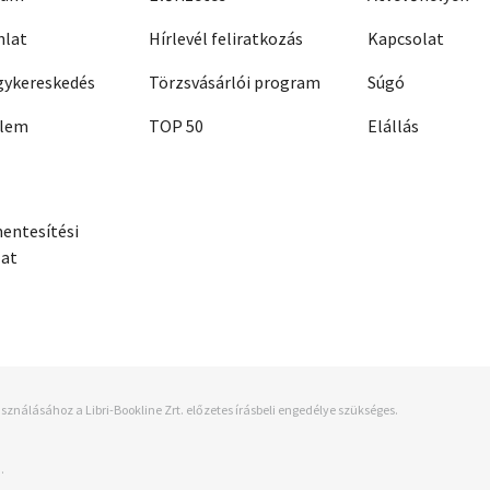
nlat
Hírlevél feliratkozás
Kapcsolat
ykereskedés
Törzsvásárlói program
Súgó
elem
TOP 50
Elállás
entesítési
zat
sználásához a Libri-Bookline Zrt. előzetes írásbeli engedélye szükséges.
.