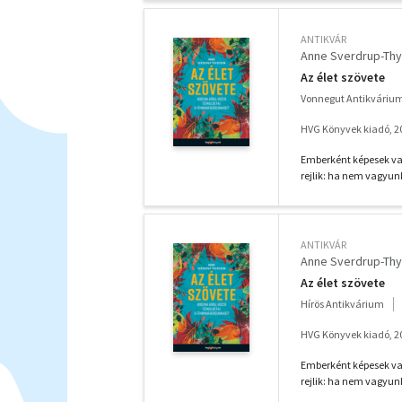
ANTIKVÁR
Anne Sverdrup-Th
Az élet szövete
Vonnegut Antikváriu
HVG Könyvek kiadó, 2
Emberként képesek va
rejlik: ha nem vagyunk
ANTIKVÁR
Anne Sverdrup-Th
Az élet szövete
Hírös Antikvárium
HVG Könyvek kiadó, 2
Emberként képesek va
rejlik: ha nem vagyunk