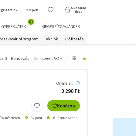
A kosarad
egisztrálok
Belépek
üres
új
GYEREKJÁTÉK
KIEGÉSZÍTŐ/AJÁNDÉK
örzsvásárlói program
Akciók
Előfizetés
a: 3
Rendezés:
Cím szerint A-Z
Online ár:
3 290 Ft
Kosárba
ítói készleten
32 pont
6 - 8 munkanap