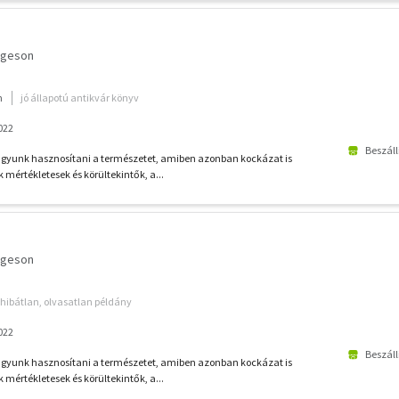
ygeson
m
jó állapotú antikvár könyv
022
Beszáll
gyunk hasznosítani a természetet, amiben azonban kockázat is
 mértékletesek és körültekintők, a...
ygeson
hibátlan, olvasatlan példány
022
Beszáll
gyunk hasznosítani a természetet, amiben azonban kockázat is
 mértékletesek és körültekintők, a...