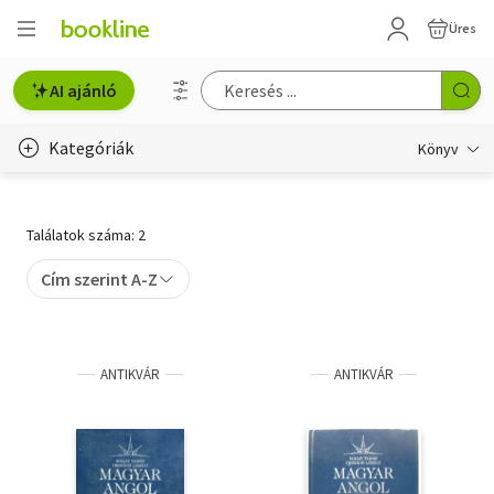
Üres
AI ajánló
Kategóriák
Könyv
Életmód, egészség
Találatok száma: 2
Erotika
Cím szerint A-Z
Gyermek- és ifjúsági
Hobbi, szabadidő
ANTIKVÁR
ANTIKVÁR
Irodalom
Művészet
Szakkönyv