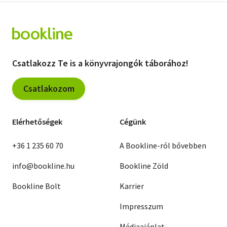
Csatlakozz Te is a könyvrajongók táborához!
Csatlakozom
Elérhetőségek
Cégünk
+36 1 235 60 70
A Bookline-ról bővebben
info@bookline.hu
Bookline Zöld
Bookline Bolt
Karrier
Impresszum
Médiaajánlat