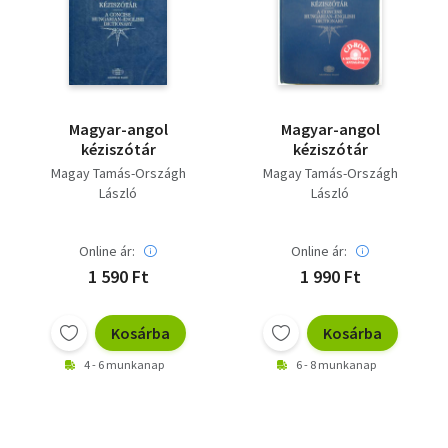
Szótár, nyelvkönyv
Tankönyv, segédkönyv
Társadalomtudomány
Magyar-angol
Magyar-angol
kéziszótár
kéziszótár
Természettudomány
Magay Tamás-Országh
Magay Tamás-Országh
László
László
Történelem
Vallás
Online ár:
Online ár:
1 590 Ft
1 990 Ft
Kosárba
Kosárba
4 - 6 munkanap
6 - 8 munkanap