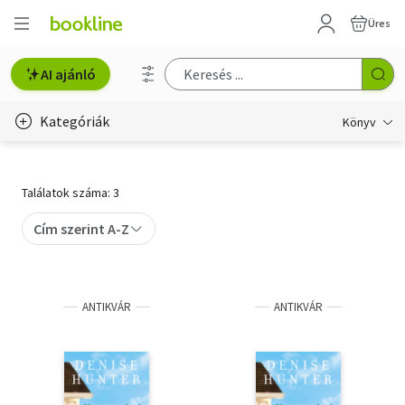
Üres
AI ajánló
Kategóriák
Könyv
Életmód, egészség
Találatok száma: 3
Erotika
Cím szerint A-Z
Gyermek- és ifjúsági
Hobbi, szabadidő
ANTIKVÁR
ANTIKVÁR
Irodalom
Művészet
Szakkönyv