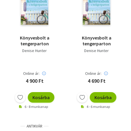
Szótár, nyelvkönyv
Tankönyv, segédkönyv
Társadalomtudomány
Könyvesbolt a
Könyvesbolt a
tengerparton
tengerparton
Természettudomány
Denise Hunter
Denise Hunter
Történelem
Vallás
Online ár:
Online ár:
4 900 Ft
4 690 Ft
Kosárba
Kosárba
6 - 8 munkanap
4 - 6 munkanap
ANTIKVÁR