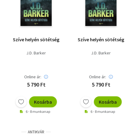
Szótár, nyelvkönyv
Tankönyv, segédkönyv
Társadalomtudomány
Szíve helyén sötétség
Szíve helyén sötétség
Természettudomány
J.D. Barker
J.D. Barker
Történelem
Vallás
Online ár:
Online ár:
5 790 Ft
5 790 Ft
Kosárba
Kosárba
6 - 8 munkanap
6 - 8 munkanap
ANTIKVÁR