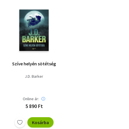
Szíve helyén sötétség
J.D. Barker
Online ár:
5 890 Ft
Kosárba