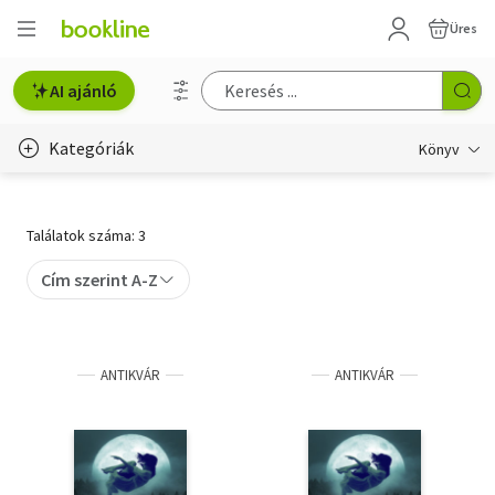
Üres
AI ajánló
Kategóriák
Könyv
Életmód, egészség
Találatok száma: 3
Erotika
Cím szerint A-Z
Gyermek- és ifjúsági
Hobbi, szabadidő
ANTIKVÁR
ANTIKVÁR
Irodalom
Művészet
Szakkönyv