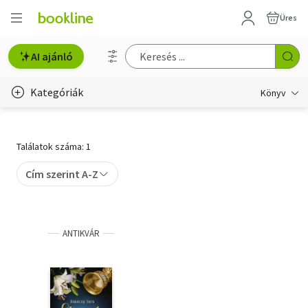
Üres
AI ajánló
Kategóriák
Könyv
Életmód, egészség
Találatok száma: 1
Erotika
Cím szerint A-Z
Gyermek- és ifjúsági
Hobbi, szabadidő
ANTIKVÁR
Irodalom
Művészet
Szakkönyv