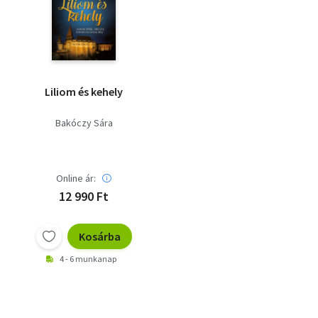
Szótár, nyelvkönyv
Tankönyv, segédkönyv
Társadalomtudomány
Liliom és kehely
Természettudomány
Bakóczy Sára
Történelem
Vallás
Online ár:
12 990 Ft
Kosárba
4 - 6 munkanap