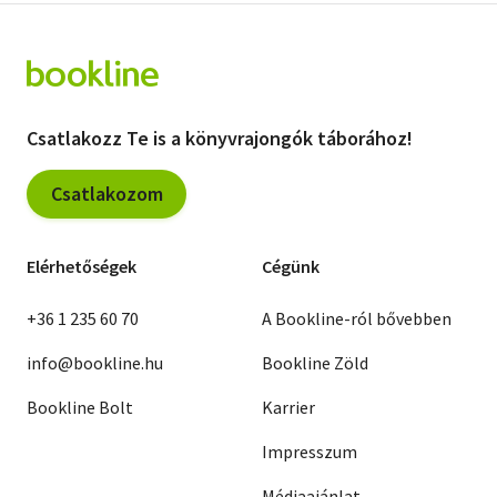
Csatlakozz Te is a könyvrajongók táborához!
Csatlakozom
Elérhetőségek
Cégünk
+36 1 235 60 70
A Bookline-ról bővebben
info@bookline.hu
Bookline Zöld
Bookline Bolt
Karrier
Impresszum
Médiaajánlat