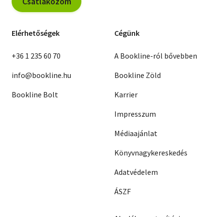
Csatlakozom
Elérhetőségek
Cégünk
+36 1 235 60 70
A Bookline-ról bővebben
info@bookline.hu
Bookline Zöld
Bookline Bolt
Karrier
Impresszum
Médiaajánlat
Könyvnagykereskedés
Adatvédelem
ÁSZF