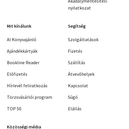
Akadálymentesítési
nyilatkozat
Mit kínálunk
Segítség
AI Könyvajánló
Szolgáltatások
Ajándékkártyák
Fizetés
Bookline Reader
Szállítás
Előfizetés
Átvevőhelyek
Hírlevél feliratkozás
Kapcsolat
Törzsvásárlói program
Súgó
TOP 50
Elállás
Közösségi média