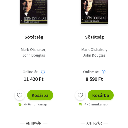
Szótár, nyelvkönyv
Tankönyv, segédkönyv
Társadalomtudomány
Sötétség
Sötétség
Természettudomány
Mark Olshaker
Mark Olshaker
John Douglas
John Douglas
Történelem
Vallás
Online ár:
Online ár:
11 420 Ft
8 590 Ft
Kosárba
Kosárba
4 - 6 munkanap
4 - 6 munkanap
ANTIKVÁR
ANTIKVÁR