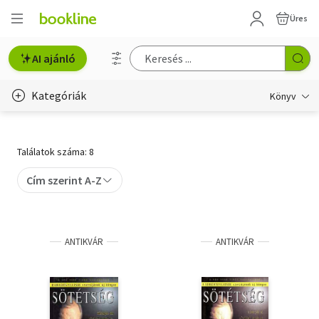
Üres
AI ajánló
Kategóriák
Könyv
Életmód, egészség
Találatok száma: 8
Erotika
Cím szerint A-Z
Gyermek- és ifjúsági
Hobbi, szabadidő
ANTIKVÁR
ANTIKVÁR
Irodalom
Művészet
Szakkönyv