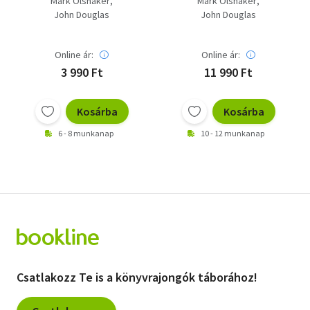
Mark Olshaker
Mark Olshaker
John Douglas
John Douglas
Online ár:
Online ár:
3 990 Ft
11 990 Ft
Kosárba
Kosárba
6 - 8 munkanap
10 - 12 munkanap
Csatlakozz Te is a könyvrajongók táborához!