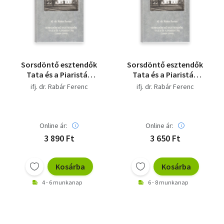
Szótár, nyelvkönyv
Tankönyv, segédkönyv
Társadalomtudomány
Sorsdöntő esztendők
Sorsdöntő esztendők
Tata és a Piaristák
Tata és a Piaristák
Természettudomány
(1940-1944)
(1940-1944)
ifj. dr. Rabár Ferenc
ifj. dr. Rabár Ferenc
Történelem
Vallás
Online ár:
Online ár:
3 890 Ft
3 650 Ft
Kosárba
Kosárba
4 - 6 munkanap
6 - 8 munkanap