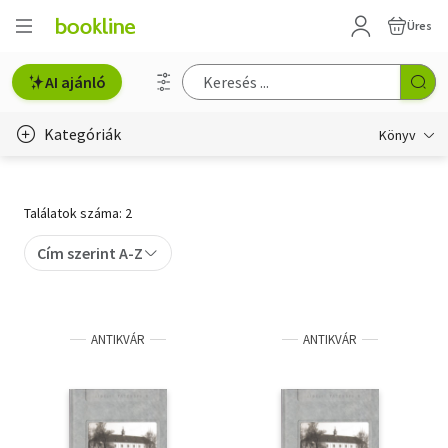
Üres
AI ajánló
Kategóriák
Könyv
Életmód, egészség
Találatok száma: 2
Erotika
Cím szerint A-Z
Gyermek- és ifjúsági
Hobbi, szabadidő
ANTIKVÁR
ANTIKVÁR
Irodalom
Művészet
Szakkönyv