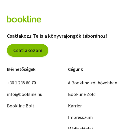
Csatlakozz Te is a könyvrajongók táborához!
Csatlakozom
Elérhetőségek
Cégünk
+36 1 235 60 70
A Bookline-ról bővebben
info@bookline.hu
Bookline Zöld
Bookline Bolt
Karrier
Impresszum
Médiaajánlat