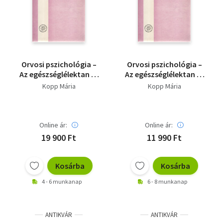
Szótár, nyelvkönyv
Tankönyv, segédkönyv
Társadalomtudomány
Orvosi pszichológia –
Orvosi pszichológia –
Az egészséglélektan és
Az egészséglélektan és
Természettudomány
a magatartásorvoslás
a magatartásorvoslás
Kopp Mária
Kopp Mária
alapjai
alapjai
Történelem
Vallás
Online ár:
Online ár:
19 900 Ft
11 990 Ft
Kosárba
Kosárba
4 - 6 munkanap
6 - 8 munkanap
ANTIKVÁR
ANTIKVÁR