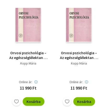
Orvosi pszichológia –
Orvosi pszichológia –
Az egészséglélektan és
Az egészséglélektan és
a magatartásorvoslás
a magatartásorvoslás
Kopp Mária
Kopp Mária
alapjai
alapjai
Online ár:
Online ár:
11 990 Ft
11 990 Ft
Kosárba
Kosárba