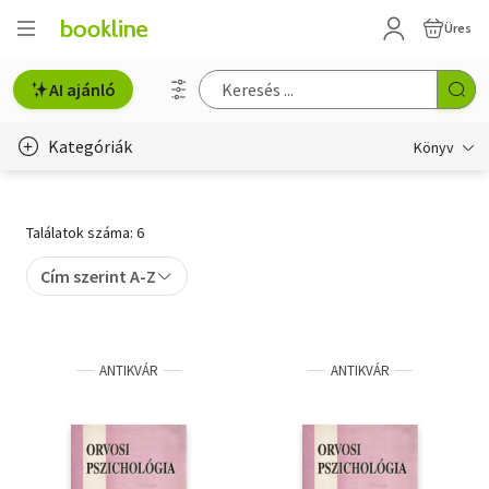
Üres
AI ajánló
Kategóriák
Könyv
Életmód, egészség
Találatok száma: 6
Erotika
Cím szerint A-Z
Gyermek- és ifjúsági
Hobbi, szabadidő
ANTIKVÁR
ANTIKVÁR
Irodalom
Művészet
Szakkönyv