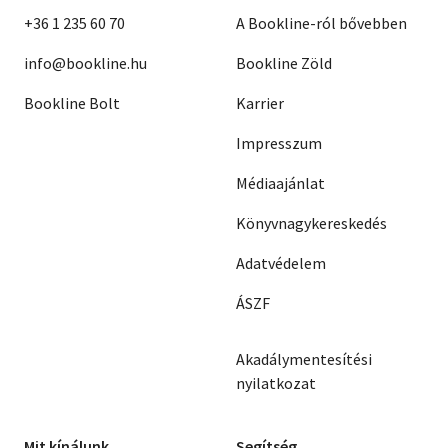
+36 1 235 60 70
A Bookline-ról bővebben
info@bookline.hu
Bookline Zöld
Bookline Bolt
Karrier
Impresszum
Médiaajánlat
Könyvnagykereskedés
Adatvédelem
ÁSZF
Akadálymentesítési
nyilatkozat
Mit kínálunk
Segítség