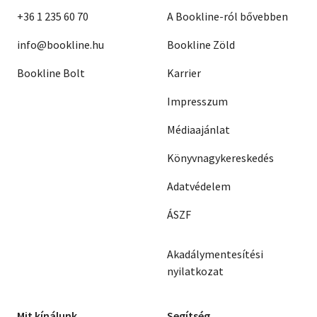
+36 1 235 60 70
A Bookline-ról bővebben
info@bookline.hu
Bookline Zöld
Bookline Bolt
Karrier
Impresszum
Médiaajánlat
Könyvnagykereskedés
Adatvédelem
ÁSZF
Akadálymentesítési
nyilatkozat
Mit kínálunk
Segítség