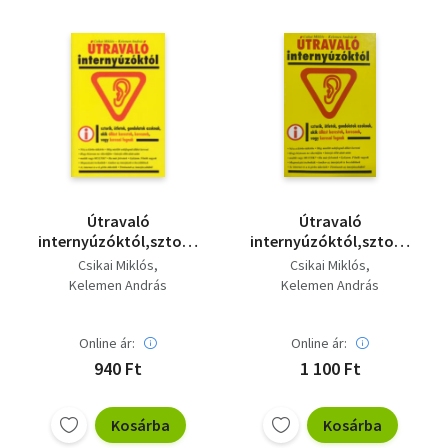
Útravaló
Útravaló
internyúzóktól,sztorik,
internyúzóktól,sztorik,
ötletek, gondolatok
ötletek, gondolatok
Csikai Miklós
Csikai Miklós
azoknak
azoknak
Kelemen András
Kelemen András
Online ár:
Online ár:
940 Ft
1 100 Ft
Kosárba
Kosárba