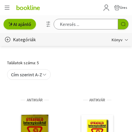
Üres
AI ajánló
Kategóriák
Könyv
Életmód, egészség
Találatok száma: 5
Erotika
Cím szerint A-Z
Gyermek- és ifjúsági
Hobbi, szabadidő
ANTIKVÁR
ANTIKVÁR
Irodalom
Művészet
Szakkönyv