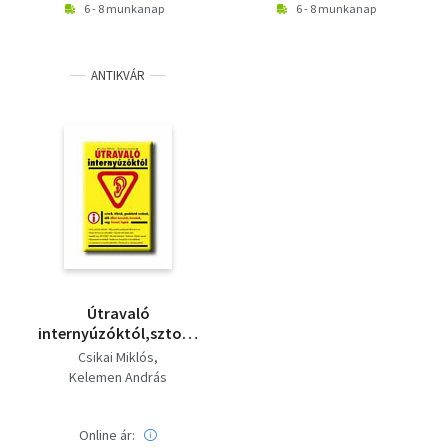
6 - 8 munkanap
6 - 8 munkanap
ANTIKVÁR
Útravaló
internyúzóktól,sztorik,
ötletek, gondolatok
Csikai Miklós
azoknak
Kelemen András
Online ár: