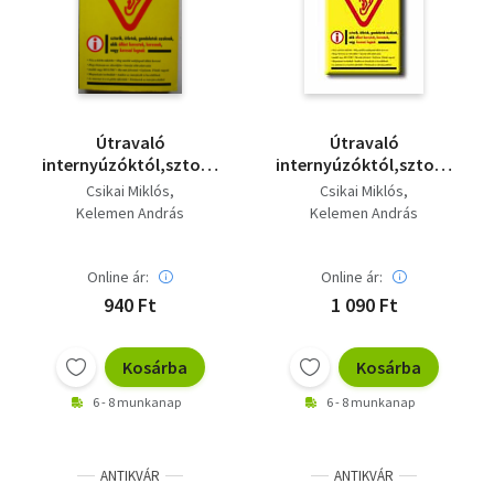
Szótár, nyelvkönyv
Tankönyv, segédkönyv
Társadalomtudomány
Útravaló
Útravaló
internyúzóktól,sztorik,
internyúzóktól,sztorik,
Természettudomány
ötletek, gondolatok
ötletek, gondolatok
Csikai Miklós
Csikai Miklós
azoknak
azoknak
Kelemen András
Kelemen András
Történelem
Vallás
Online ár:
Online ár:
940 Ft
1 090 Ft
Kosárba
Kosárba
6 - 8 munkanap
6 - 8 munkanap
ANTIKVÁR
ANTIKVÁR