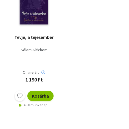
Szótár, nyelvkönyv
Tankönyv, segédkönyv
Társadalomtudomány
Tevje, a tejesember
Természettudomány
Sólem Aléchem
Történelem
Vallás
Online ár:
1 190 Ft
Kosárba
6 - 8 munkanap