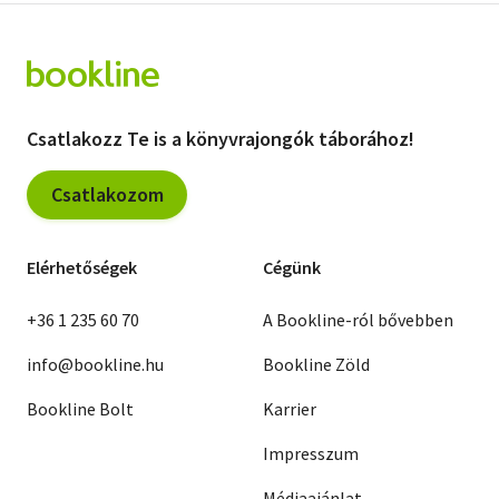
Csatlakozz Te is a könyvrajongók táborához!
Csatlakozom
Elérhetőségek
Cégünk
+36 1 235 60 70
A Bookline-ról bővebben
info@bookline.hu
Bookline Zöld
Bookline Bolt
Karrier
Impresszum
Médiaajánlat