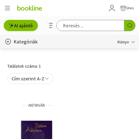
Üres
AI ajánló
Kategóriák
Könyv
Életmód, egészség
Találatok száma: 1
Erotika
Cím szerint A-Z
Gyermek- és ifjúsági
Hobbi, szabadidő
ANTIKVÁR
Irodalom
Művészet
Szakkönyv