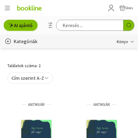
Üres
AI ajánló
Kategóriák
Könyv
Életmód, egészség
Találatok száma: 2
Erotika
Cím szerint A-Z
Gyermek- és ifjúsági
Hobbi, szabadidő
ANTIKVÁR
ANTIKVÁR
Irodalom
Művészet
Szakkönyv