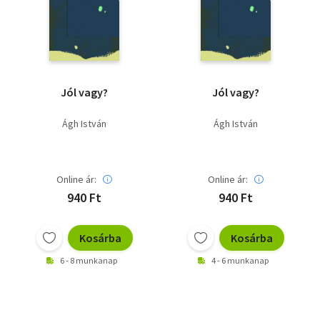
Szótár, nyelvkönyv
Tankönyv, segédkönyv
Társadalomtudomány
Jól vagy?
Jól vagy?
Természettudomány
Ágh István
Ágh István
Történelem
Vallás
Online ár:
Online ár:
940 Ft
940 Ft
Kosárba
Kosárba
6 - 8 munkanap
4 - 6 munkanap