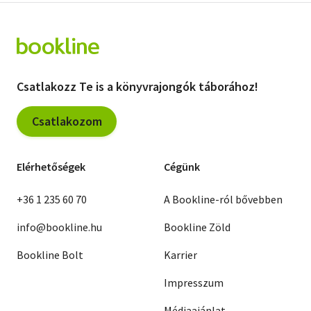
Csatlakozz Te is a könyvrajongók táborához!
Csatlakozom
Elérhetőségek
Cégünk
+36 1 235 60 70
A Bookline-ról bővebben
info@bookline.hu
Bookline Zöld
Bookline Bolt
Karrier
Impresszum
Médiaajánlat