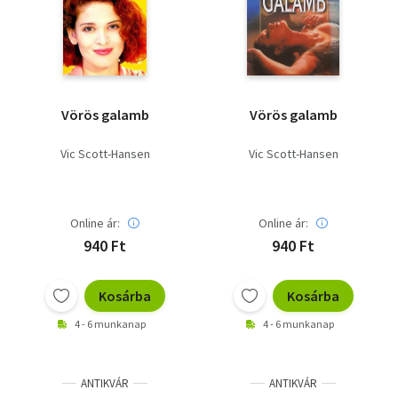
Szótár, nyelvkönyv
Tankönyv, segédkönyv
Társadalomtudomány
Vörös galamb
Vörös galamb
Természettudomány
Vic Scott-Hansen
Vic Scott-Hansen
Történelem
Vallás
Online ár:
Online ár:
940 Ft
940 Ft
Kosárba
Kosárba
4 - 6 munkanap
4 - 6 munkanap
ANTIKVÁR
ANTIKVÁR