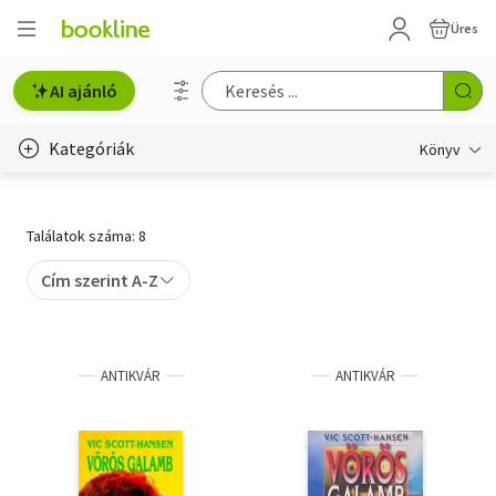
Üres
AI ajánló
Kategóriák
Könyv
Életmód, egészség
Találatok száma: 8
Erotika
Cím szerint A-Z
Gyermek- és ifjúsági
Hobbi, szabadidő
ANTIKVÁR
ANTIKVÁR
Irodalom
Művészet
Szakkönyv