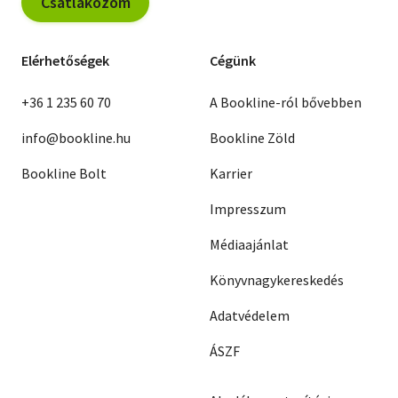
Csatlakozom
Elérhetőségek
Cégünk
+36 1 235 60 70
A Bookline-ról bővebben
info@bookline.hu
Bookline Zöld
Bookline Bolt
Karrier
Impresszum
Médiaajánlat
Könyvnagykereskedés
Adatvédelem
ÁSZF