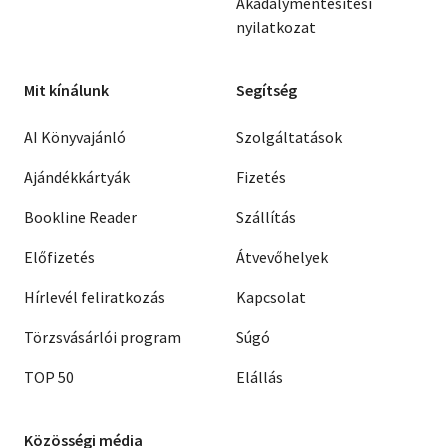
Akadálymentesítési
nyilatkozat
Mit kínálunk
Segítség
AI Könyvajánló
Szolgáltatások
Ajándékkártyák
Fizetés
Bookline Reader
Szállítás
Előfizetés
Átvevőhelyek
Hírlevél feliratkozás
Kapcsolat
Törzsvásárlói program
Súgó
TOP 50
Elállás
Közösségi média