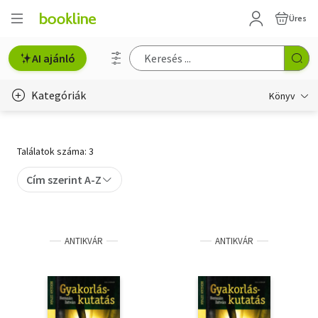
Üres
AI ajánló
Kategóriák
Könyv
Életmód, egészség
Találatok száma: 3
Erotika
Cím szerint A-Z
Gyermek- és ifjúsági
Hobbi, szabadidő
ANTIKVÁR
ANTIKVÁR
Irodalom
Művészet
Szakkönyv