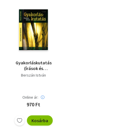
Gyakorláskutatás
(Írások és
mozgásterek)
Berszán István
Online ár:
970 Ft
Kosárba