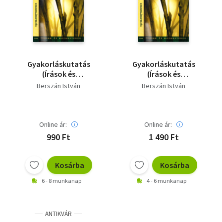
Szótár, nyelvkönyv
Tankönyv, segédkönyv
Társadalomtudomány
Gyakorláskutatás
Gyakorláskutatás
(Írások és
(Írások és
Természettudomány
mozgásterek)
mozgásterek)
Berszán István
Berszán István
Történelem
Vallás
Online ár:
Online ár:
990 Ft
1 490 Ft
Kosárba
Kosárba
6 - 8 munkanap
4 - 6 munkanap
ANTIKVÁR