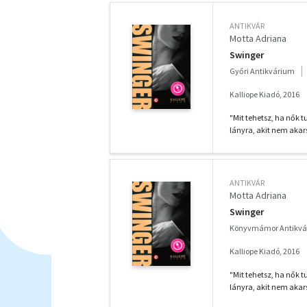
ANTIKVÁR
Motta Adriana
Swinger
Győri Antikvárium
Kalliope Kiadó, 2016
"Mit tehetsz, ha nők t
lányra, akit nem akarsz
ANTIKVÁR
Motta Adriana
Swinger
Könyvmámor Antikvá
Kalliope Kiadó, 2016
"Mit tehetsz, ha nők t
lányra, akit nem akarsz