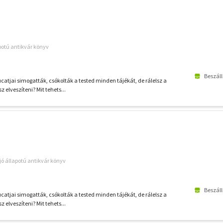
apotú antikvár könyv
Beszáll
ucatjai simogatták, csókolták a tested minden tájékát, de rálelsz a
 elveszíteni? Mit tehets...
jó állapotú antikvár könyv
Beszáll
ucatjai simogatták, csókolták a tested minden tájékát, de rálelsz a
 elveszíteni? Mit tehets...