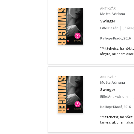
ANTIKVÁR
Motta Adriana
Swinger
Eiffel Bazár
jó áll
Kalliope Kiadó, 2016
"Mit tehetsz, ha nők t
lányra, akit nem akarsz
ANTIKVÁR
Motta Adriana
Swinger
Eiffel Antikvárium
Kalliope Kiadó, 2016
"Mit tehetsz, ha nők t
lányra, akit nem akarsz