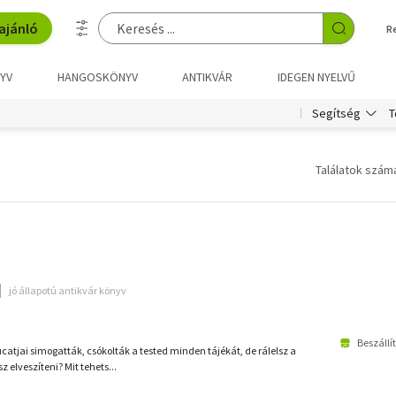
ajánló
R
YV
HANGOSKÖNYV
ANTIKVÁR
IDEGEN NYELVŰ
T
Segítség
Találatok száma
jó állapotú antikvár könyv
Beszállí
ucatjai simogatták, csókolták a tested minden tájékát, de rálelsz a
 elveszíteni? Mit tehets...