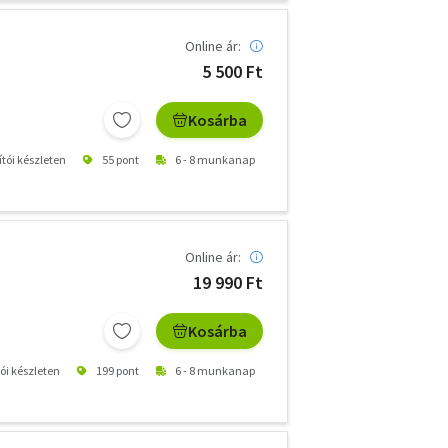
Online ár:
5 500 Ft
Kosárba
ítói készleten
55 pont
6 - 8 munkanap
Online ár:
19 990 Ft
Kosárba
tói készleten
199 pont
6 - 8 munkanap