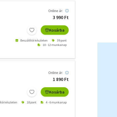
Online ár:
3 990 Ft
Kosárba
Beszállítói készleten
39 pont
10 - 12 munkanap
Online ár:
1 890 Ft
Kosárba
ítói készleten
18 pont
4 - 6 munkanap