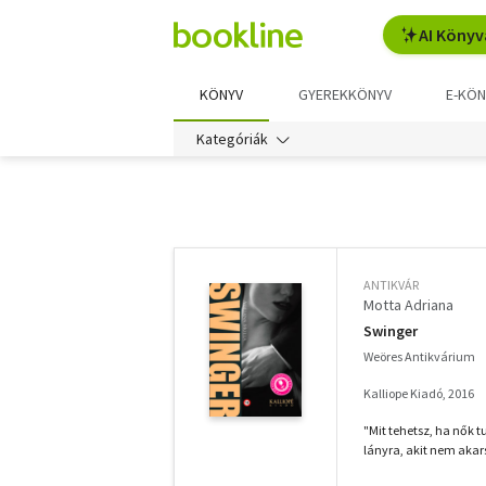
AI Könyv
KÖNYV
GYEREKKÖNYV
E-KÖN
Kategóriák
További
szűrők
ANTIKVÁR
Motta Adriana
Swinger
Weöres Antikvárium
Kalliope Kiadó, 2016
"Mit tehetsz, ha nők t
lányra, akit nem akarsz