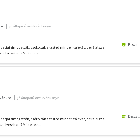
um
jó állapotú antikvár könyv
Beszáll
ucatjai simogatták, csókolták a tested minden tájékát, de rálelsz a
 elveszíteni? Mit tehets...
kvárium
jó állapotú antikvár könyv
Beszáll
ucatjai simogatták, csókolták a tested minden tájékát, de rálelsz a
 elveszíteni? Mit tehets...