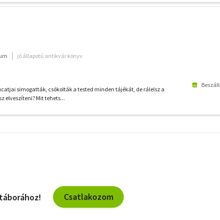
ium
jó állapotú antikvár könyv
Beszáll
ucatjai simogatták, csókolták a tested minden tájékát, de rálelsz a
 elveszíteni? Mit tehets...
További
szűrők
Csatlakozom
 táborához!