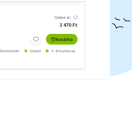
Online ár:
3 470 Ft
Kosárba
ítói készleten
34 pont
6 - 8 munkanap