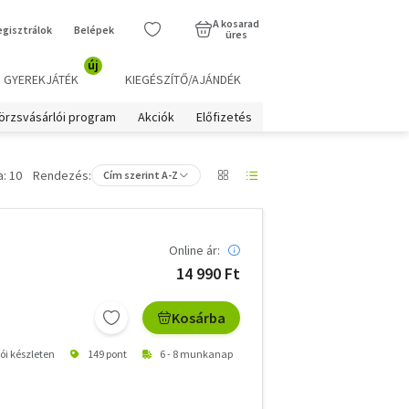
A kosarad
egisztrálok
Belépek
üres
új
GYEREKJÁTÉK
KIEGÉSZÍTŐ/AJÁNDÉK
örzsvásárlói program
Akciók
Előfizetés
: 10
Rendezés:
Cím szerint A-Z
Online ár:
14 990 Ft
Kosárba
tói készleten
149 pont
6 - 8 munkanap