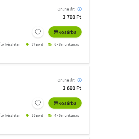
Online ár:
3 790 Ft
Kosárba
ítói készleten
37 pont
6 - 8 munkanap
Online ár:
3 690 Ft
Kosárba
ítói készleten
36 pont
4 - 6 munkanap