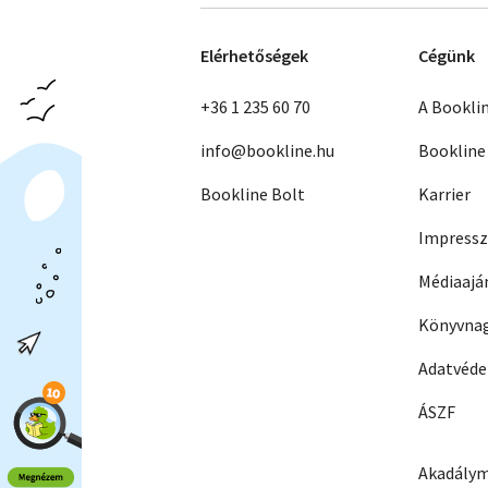
Elérhetőségek
Cégünk
+36 1 235 60 70
A Bookli
info@bookline.hu
Bookline
Bookline Bolt
Karrier
Impress
Médiaajá
Könyvnag
Adatvéd
ÁSZF
Akadálym