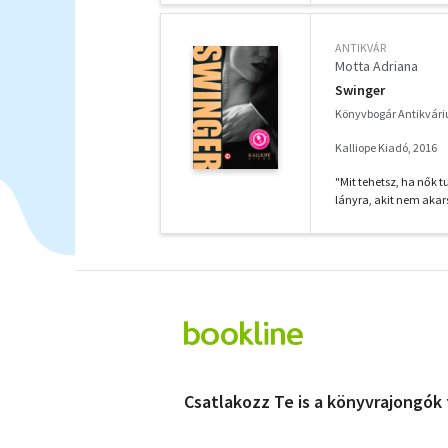
ANTIKVÁR
Motta Adriana
Swinger
Könyvbogár Antikvár
Kalliope Kiadó, 2016
"Mit tehetsz, ha nők t
lányra, akit nem akarsz
Csatlakozz Te is a könyvrajongók