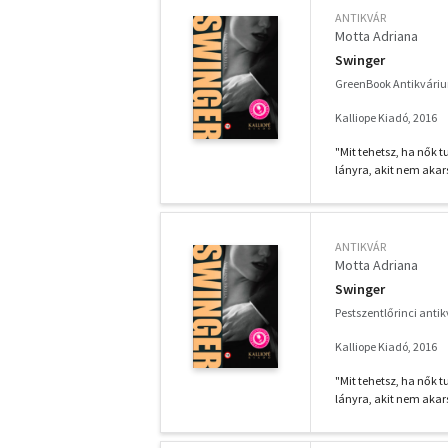
ANTIKVÁR
Motta Adriana
Swinger
GreenBook Antikvári
Kalliope Kiadó, 2016
"Mit tehetsz, ha nők t
lányra, akit nem akarsz
ANTIKVÁR
Motta Adriana
Swinger
Pestszentlőrinci anti
Kalliope Kiadó, 2016
"Mit tehetsz, ha nők t
lányra, akit nem akarsz