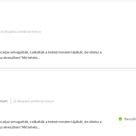
jó állapotú antikvár könyv
ucatjai simogatták, csókolták a tested minden tájékát, de rálelsz a
 elveszíteni? Mit tehets...
rium
jó állapotú antikvár könyv
Beszáll
ucatjai simogatták, csókolták a tested minden tájékát, de rálelsz a
 elveszíteni? Mit tehets...