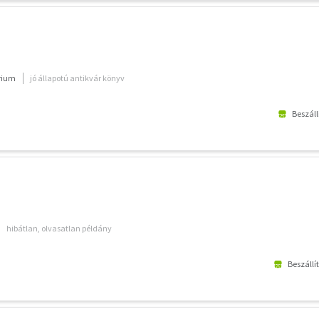
rium
jó állapotú antikvár könyv
Beszáll
hibátlan, olvasatlan példány
Beszállí