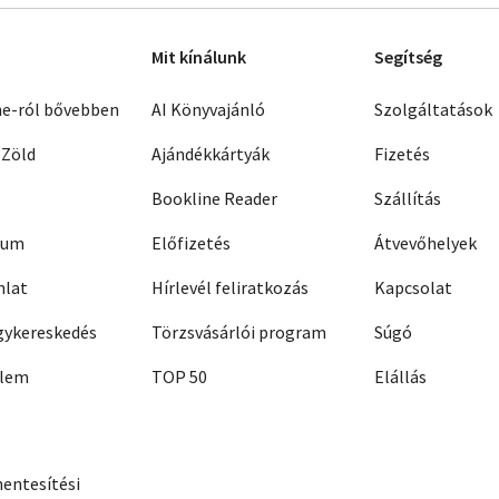
Mit kínálunk
Segítség
ne-ról bővebben
AI Könyvajánló
Szolgáltatások
 Zöld
Ajándékkártyák
Fizetés
Bookline Reader
Szállítás
zum
Előfizetés
Átvevőhelyek
nlat
Hírlevél feliratkozás
Kapcsolat
ykereskedés
Törzsvásárlói program
Súgó
elem
TOP 50
Elállás
entesítési