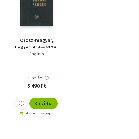
Szótár, nyelvkönyv
Tankönyv, segédkönyv
Társadalomtudomány
Orosz-magyar,
magyar-orosz orvosi
Természettudomány
szótár
Láng Imre
Történelem
Vallás
Online ár:
5 490 Ft
Kosárba
4 - 6 munkanap