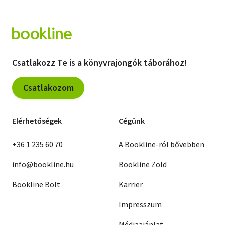
Csatlakozz Te is a könyvrajongók táborához!
Csatlakozom
Elérhetőségek
Cégünk
+36 1 235 60 70
A Bookline-ról bővebben
info@bookline.hu
Bookline Zöld
Bookline Bolt
Karrier
Impresszum
Médiaajánlat