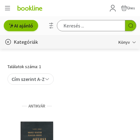
Üres
AI ajánló
Kategóriák
Könyv
Életmód, egészség
Találatok száma: 1
Erotika
Cím szerint A-Z
Gyermek- és ifjúsági
Hobbi, szabadidő
ANTIKVÁR
Irodalom
Művészet
Szakkönyv