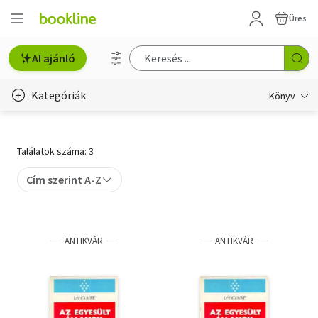
Üres
AI ajánló
Kategóriák
Könyv
Életmód, egészség
Találatok száma: 3
Erotika
Cím szerint A-Z
Gyermek- és ifjúsági
Hobbi, szabadidő
ANTIKVÁR
ANTIKVÁR
Irodalom
Művészet
Szakkönyv