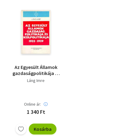
Az Egyesült Államok
gazdaságpolitikája és
külpolitikája 1933-
Láng Imre
1939
Online ár:
1 340 Ft
Kosárba