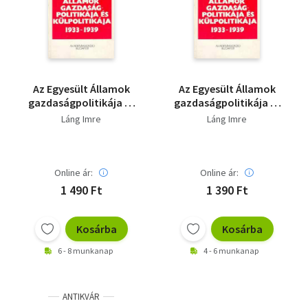
Szótár, nyelvkönyv
Tankönyv, segédkönyv
Társadalomtudomány
Az Egyesült Államok
Az Egyesült Államok
gazdaságpolitikája és
gazdaságpolitikája és
Természettudomány
külpolitikája 1933-
külpolitikája 1933-
Láng Imre
Láng Imre
1939
1939
Történelem
Vallás
Online ár:
Online ár:
1 490 Ft
1 390 Ft
Kosárba
Kosárba
6 - 8 munkanap
4 - 6 munkanap
ANTIKVÁR