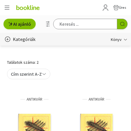
Üres
AI ajánló
Kategóriák
Könyv
Életmód, egészség
Találatok száma: 2
Erotika
Cím szerint A-Z
Gyermek- és ifjúsági
Hobbi, szabadidő
ANTIKVÁR
ANTIKVÁR
Irodalom
Művészet
Szakkönyv