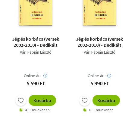
Szótár, nyelvkönyv
Tankönyv, segédkönyv
Társadalomtudomány
Jég és korbács (versek
Jég és korbács (versek
2002-2010) - Dedikált
2002-2010) - Dedikált
Természettudomány
Vári Fábián László
Vári Fábián László
Történelem
Vallás
Online ár:
Online ár:
5 590 Ft
5 990 Ft
Kosárba
Kosárba
4 - 6 munkanap
6 - 8 munkanap