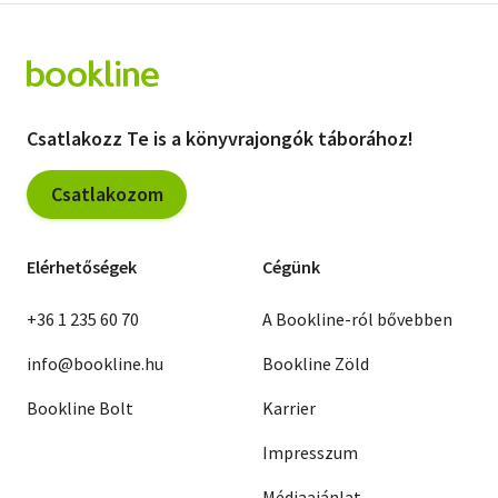
Csatlakozz Te is a könyvrajongók táborához!
Csatlakozom
Elérhetőségek
Cégünk
+36 1 235 60 70
A Bookline-ról bővebben
info@bookline.hu
Bookline Zöld
Bookline Bolt
Karrier
Impresszum
Médiaajánlat