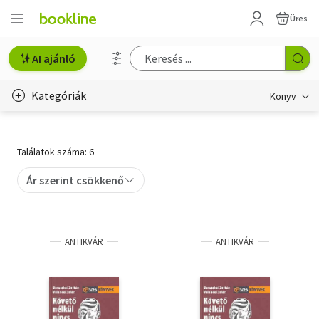
Üres
AI ajánló
Kategóriák
Könyv
Életmód, egészség
Találatok száma: 6
Erotika
Ár szerint csökkenő
Gyermek- és ifjúsági
Hobbi, szabadidő
ANTIKVÁR
ANTIKVÁR
Irodalom
Művészet
Szakkönyv