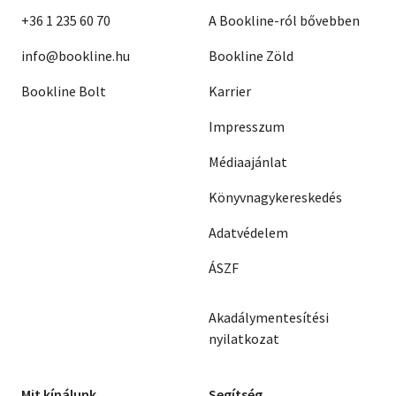
+36 1 235 60 70
A Bookline-ról bővebben
info@bookline.hu
Bookline Zöld
Bookline Bolt
Karrier
Impresszum
Médiaajánlat
Könyvnagykereskedés
Adatvédelem
ÁSZF
Akadálymentesítési
nyilatkozat
Mit kínálunk
Segítség