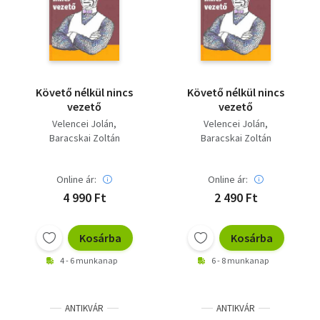
Szótár, nyelvkönyv
Tankönyv, segédkönyv
Társadalomtudomány
Követő nélkül nincs
Követő nélkül nincs
vezető
vezető
Természettudomány
Velencei Jolán
Velencei Jolán
Baracskai Zoltán
Baracskai Zoltán
Történelem
Vallás
Online ár:
Online ár:
4 990 Ft
2 490 Ft
Kosárba
Kosárba
4 - 6 munkanap
6 - 8 munkanap
ANTIKVÁR
ANTIKVÁR