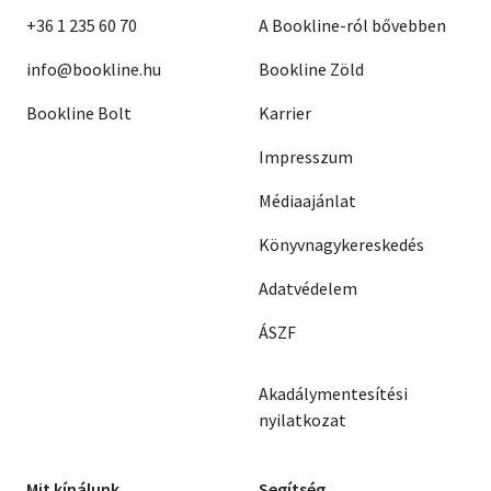
+36 1 235 60 70
A Bookline-ról bővebben
info@bookline.hu
Bookline Zöld
Bookline Bolt
Karrier
Impresszum
Médiaajánlat
Könyvnagykereskedés
Adatvédelem
ÁSZF
Akadálymentesítési
nyilatkozat
Mit kínálunk
Segítség