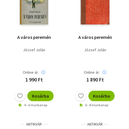
Szótár, nyelvkönyv
Tankönyv, segédkönyv
Társadalomtudomány
A város peremén
A város peremén
Természettudomány
József Jolán
József Jolán
Történelem
Vallás
Online ár:
Online ár:
1 990 Ft
1 890 Ft
Kosárba
Kosárba
4 - 6 munkanap
6 - 8 munkanap
ANTIKVÁR
ANTIKVÁR