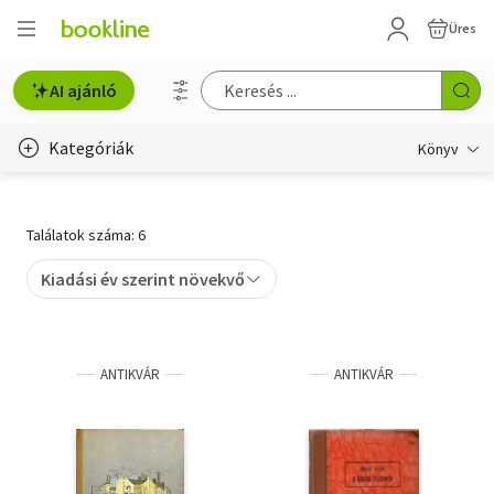
Üres
AI ajánló
Kategóriák
Könyv
Életmód, egészség
Találatok száma: 6
Erotika
Kiadási év szerint növekvő
Gyermek- és ifjúsági
Hobbi, szabadidő
ANTIKVÁR
ANTIKVÁR
Irodalom
Művészet
Szakkönyv