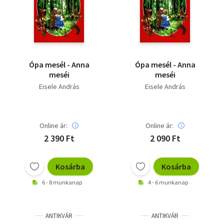
Szótár, nyelvkönyv
Tankönyv, segédkönyv
Társadalomtudomány
Ópa mesél - Anna
Ópa mesél - Anna
meséi
meséi
Természettudomány
Eisele András
Eisele András
Történelem
Vallás
Online ár:
Online ár:
2 390 Ft
2 090 Ft
Kosárba
Kosárba
6 - 8 munkanap
4 - 6 munkanap
ANTIKVÁR
ANTIKVÁR