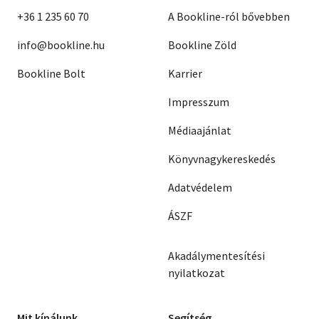
+36 1 235 60 70
A Bookline-ról bővebben
info@bookline.hu
Bookline Zöld
Bookline Bolt
Karrier
Impresszum
Médiaajánlat
Könyvnagykereskedés
Adatvédelem
ÁSZF
Akadálymentesítési
nyilatkozat
Mit kínálunk
Segítség