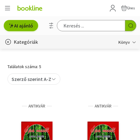
Üres
AI ajánló
Kategóriák
Könyv
Életmód, egészség
Találatok száma: 5
Erotika
Szerző szerint A-Z
Gyermek- és ifjúsági
Hobbi, szabadidő
ANTIKVÁR
ANTIKVÁR
Irodalom
Művészet
Szakkönyv