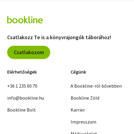
Csatlakozz Te is a könyvrajongók táborához!
Csatlakozom
Elérhetőségek
Cégünk
+36 1 235 60 70
A Bookline-ról bővebben
info@bookline.hu
Bookline Zöld
Bookline Bolt
Karrier
Impresszum
Médiaajánlat