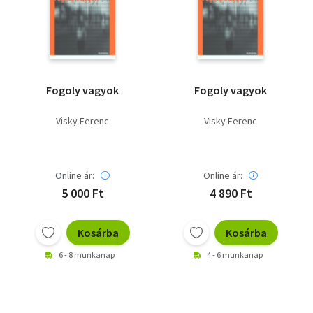
Szótár, nyelvkönyv
Tankönyv, segédkönyv
Társadalomtudomány
Fogoly vagyok
Fogoly vagyok
Természettudomány
Visky Ferenc
Visky Ferenc
Történelem
Vallás
Online ár:
Online ár:
5 000 Ft
4 890 Ft
Kosárba
Kosárba
6 - 8 munkanap
4 - 6 munkanap