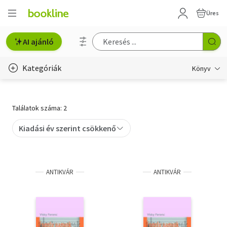
Üres
AI ajánló
Kategóriák
Könyv
Életmód, egészség
Találatok száma: 2
Erotika
Kiadási év szerint csökkenő
Gyermek- és ifjúsági
Hobbi, szabadidő
ANTIKVÁR
ANTIKVÁR
Irodalom
Művészet
Szakkönyv