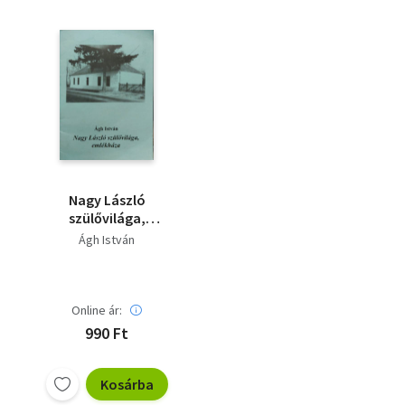
Nagy László
szülővilága,
emlékháza
Ágh István
Online ár:
990 Ft
Kosárba