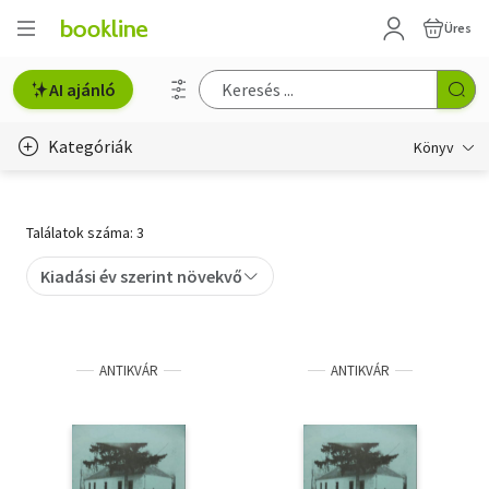
Üres
AI ajánló
Kategóriák
Könyv
Életmód, egészség
Találatok száma: 3
Erotika
Kiadási év szerint növekvő
Gyermek- és ifjúsági
Hobbi, szabadidő
ANTIKVÁR
ANTIKVÁR
Irodalom
Művészet
Szakkönyv