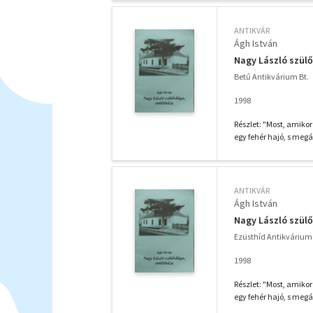
ANTIKVÁR
Ágh István
Nagy László szül
Betű Antikvárium Bt.
1998
Részlet: "Most, amiko
egy fehér hajó, s megá
ANTIKVÁR
Ágh István
Nagy László szül
Ezüsthíd Antikvárium
1998
Részlet: "Most, amiko
egy fehér hajó, s megá