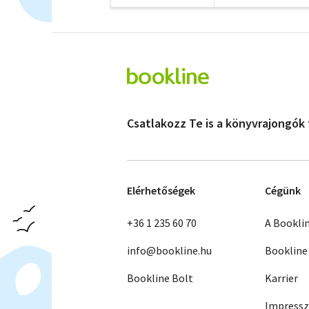
Csatlakozz Te is a könyvrajongók
Elérhetőségek
Cégünk
+36 1 235 60 70
A Bookli
info@bookline.hu
Bookline
Bookline Bolt
Karrier
Impress