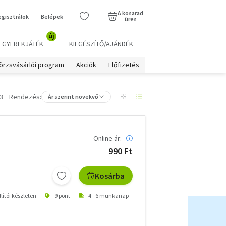
A kosarad
egisztrálok
Belépek
üres
új
GYEREKJÁTÉK
KIEGÉSZÍTŐ/AJÁNDÉK
örzsvásárlói program
Akciók
Előfizetés
3
Rendezés:
Ár szerint növekvő
Online ár:
990 Ft
Kosárba
lítói készleten
9 pont
4 - 6 munkanap