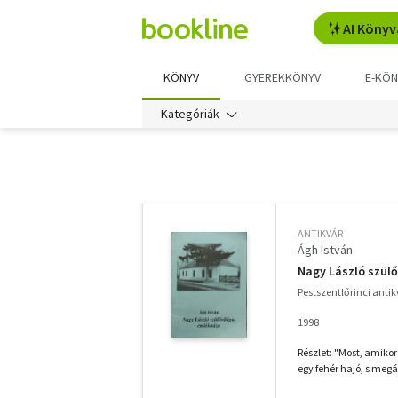
AI Könyv
KÖNYV
GYEREKKÖNYV
E-KÖN
Kategóriák
További
szűrők
ANTIKVÁR
Ágh István
Nagy László szül
Pestszentlőrinci anti
1998
Részlet: "Most, amiko
egy fehér hajó, s megá