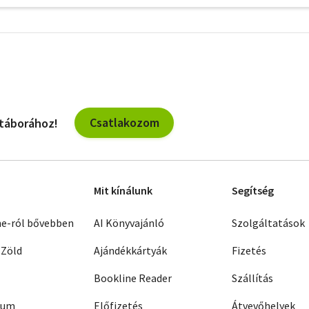
További
szűrők
Csatlakozom
 táborához!
Mit kínálunk
Segítség
ne-ról bővebben
AI Könyvajánló
Szolgáltatások
 Zöld
Ajándékkártyák
Fizetés
Bookline Reader
Szállítás
zum
Előfizetés
Átvevőhelyek