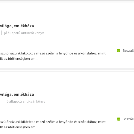
ővilága, emlékháza
jó állapotú antikvár könyv
Beszáll
r szülőházunk kikötött a mező szélén a fenyőhöz és a kőrisfához, mint
llt az időtlenségben em...
ővilága, emlékháza
jó állapotú antikvár könyv
Beszáll
r szülőházunk kikötött a mező szélén a fenyőhöz és a kőrisfához, mint
llt az időtlenségben em...