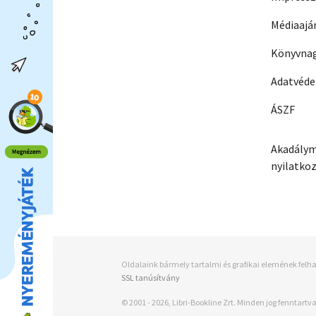
Médiaajá
Könyvnag
Adatvéd
ÁSZF
Akadálym
nyilatko
Oldalaink bármely tartalmi és grafikai elemének felha
SSL tanúsítvány
© 2001 - 2026, Libri-Bookline Zrt. Minden jog fenntartva