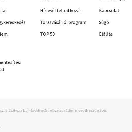
nlat
Hírlevél feliratkozás
Kapcsolat
ykereskedés
Törzsvásárlói program
Súgó
elem
TOP 50
Elállás
entesítési
zat
sználásához a Libri-Bookline Zrt. előzetes írásbeli engedélye szükséges.
.